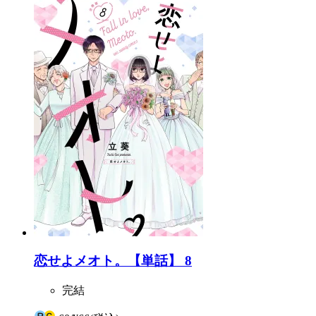
恋せよメオト。【単話】 8
完結