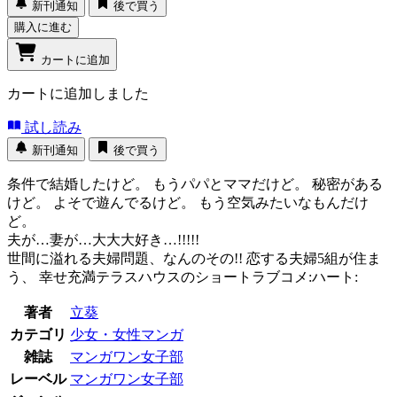
新刊通知
後で買う
購入に進む
カートに追加
カートに追加しました
試し読み
新刊通知
後で買う
条件で結婚したけど。 もうパパとママだけど。 秘密がある
けど。 よそで遊んでるけど。 もう空気みたいなもんだけ
ど。
夫が…妻が…大大大好き…!!!!!
世間に溢れる夫婦問題、なんのその!! 恋する夫婦5組が住ま
う、 幸せ充満テラスハウスのショートラブコメ:ハート:
著者
立葵
カテゴリ
少女・女性マンガ
雑誌
マンガワン女子部
レーベル
マンガワン女子部