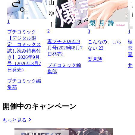
1
2
3
4
プチコミック
【デジタル限
妻プチ 2026年9
こんなの、しら
極
定 コミックス
月号(2026年8月7
ない 23
恋
試し読み特典付
日発売)
妻
き】 2026年9月
梨月詩
号（2026年8月7
プチコミック編
井
日発売）
集部
プチコミック編
集部
開催中のキャンペーン
もっと見る