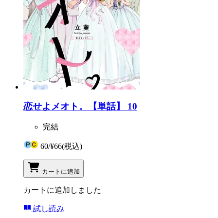
恋せよメオト。【単話】 10
完結
60
/
¥66
(税込)
カートに追加
カートに追加しました
試し読み