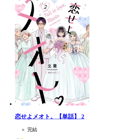
恋せよメオト。【単話】 2
完結