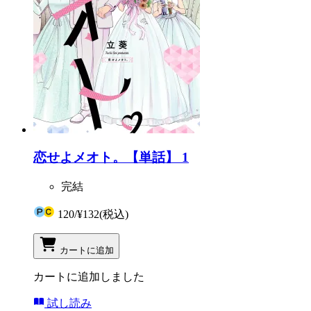
恋せよメオト。【単話】 1
完結
120
/
¥132
(税込)
カートに追加
カートに追加しました
試し読み