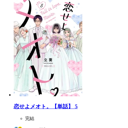
恋せよメオト。【単話】 5
完結