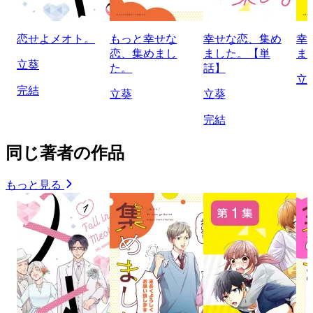
恋せよメオト。
もっと幸せな
幸せな恋、集め
幸
恋、集めまし
ました。【単
ま
立葵
た。
話】
立
完結
立葵
立葵
完結
同じ著者の作品
もっと見る