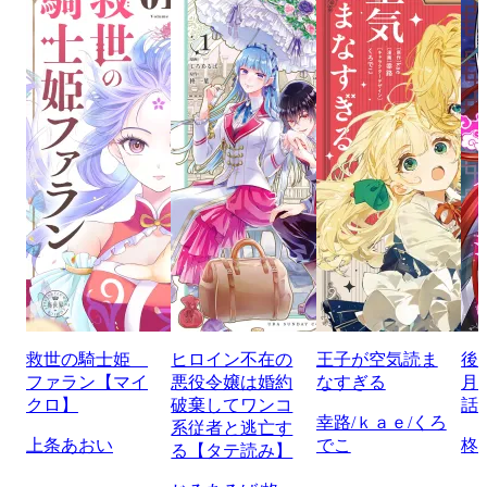
救世の騎士姫
ヒロイン不在の
王子が空気読ま
後
ファラン【マイ
悪役令嬢は婚約
なすぎる
月
クロ】
破棄してワンコ
話
幸路/ｋａｅ/くろ
系従者と逃亡す
上条あおい
でこ
柊
る【タテ読み】