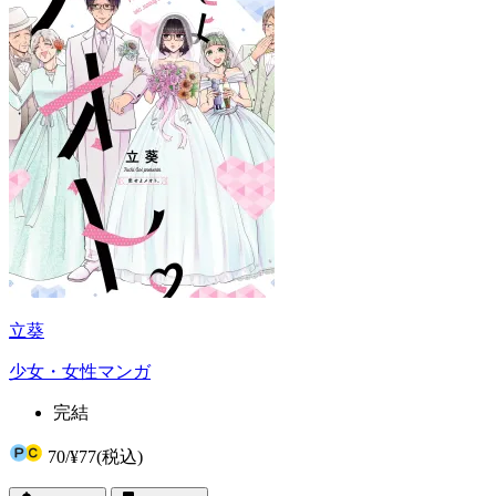
立葵
少女・女性マンガ
完結
70
/
¥77
(税込)