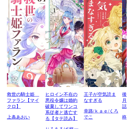
救世の騎士姫
ヒロイン不在の
王子が空気読ま
後
ファラン【マイ
悪役令嬢は婚約
なすぎる
月
クロ】
破棄してワンコ
話
幸路/ｋａｅ/くろ
系従者と逃亡す
上条あおい
でこ
柊
る【タテ読み】