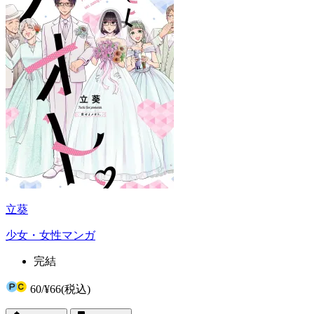
立葵
少女・女性マンガ
完結
60
/
¥66
(税込)