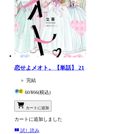
恋せよメオト。【単話】 21
完結
60
/
¥66
(税込)
カートに追加
カートに追加しました
試し読み