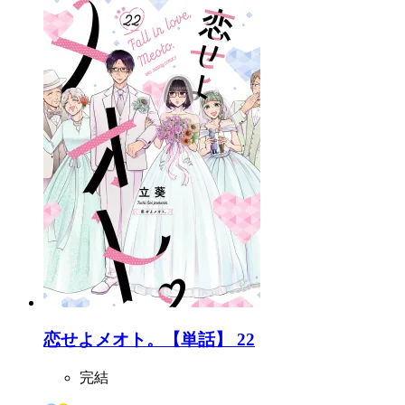
恋せよメオト。【単話】 22
完結