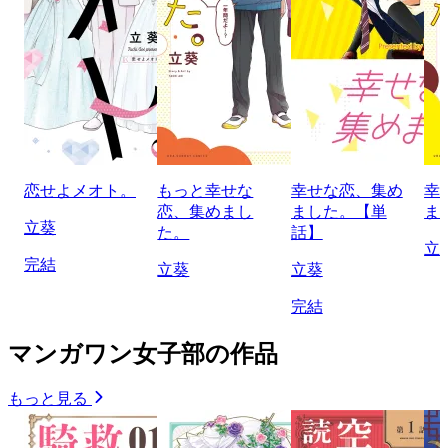
恋せよメオト。
もっと幸せな
幸せな恋、集め
幸
恋、集めまし
ました。【単
ま
立葵
た。
話】
立
完結
立葵
立葵
完結
マンガワン女子部の作品
もっと見る