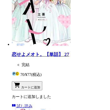
恋せよメオト。【単話】 27
完結
70
/
¥77
(税込)
カートに追加
カートに追加しました
試し読み