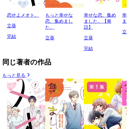
恋せよメオト。
もっと幸せな
幸せな恋、集め
幸
恋、集めまし
ました。【単
ま
立葵
た。
話】
立
完結
立葵
立葵
完結
同じ著者の作品
もっと見る