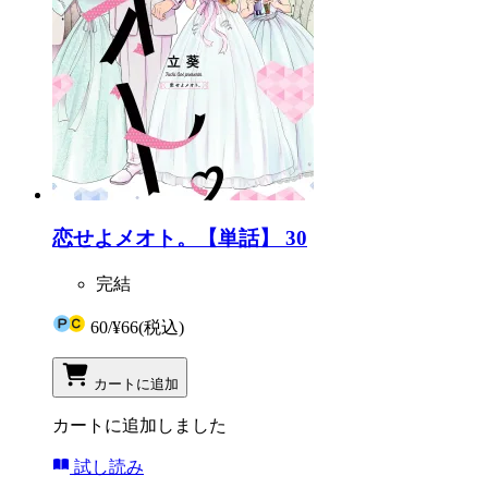
恋せよメオト。【単話】 30
完結
60
/
¥66
(税込)
カートに追加
カートに追加しました
試し読み