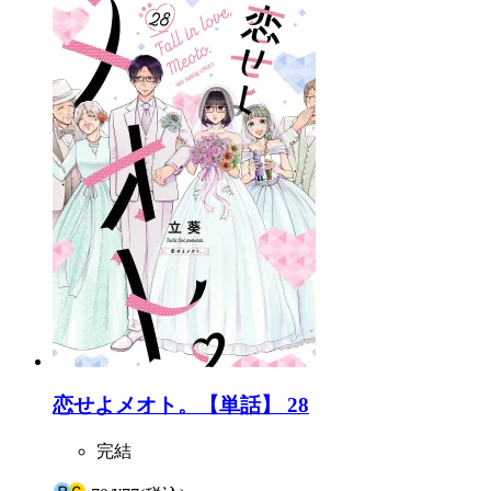
恋せよメオト。【単話】 28
完結