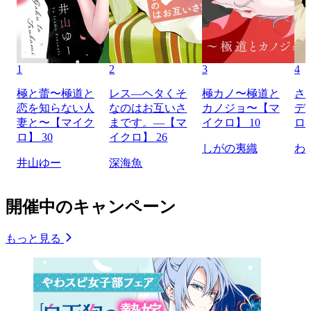
1
2
3
4
極と蕾〜極道と
レス―ヘタくそ
極カノ〜極道と
さ
恋を知らない人
なのはお互いさ
カノジョ〜【マ
デ
妻と〜【マイク
まです。―【マ
イクロ】 10
ロ】
ロ】 30
イクロ】 26
しがの夷織
わ
井山ゆー
深海魚
開催中のキャンペーン
もっと見る