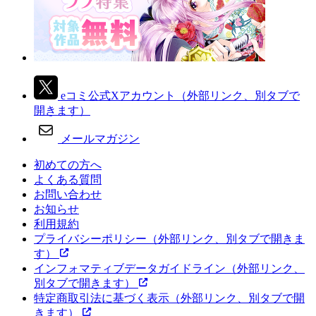
eコミ公式Xアカウント
（外部リンク、別タブで
開きます）
メールマガジン
初めての方へ
よくある質問
お問い合わせ
お知らせ
利用規約
プライバシーポリシー
（外部リンク、別タブで開きま
す）
インフォマティブデータガイドライン
（外部リンク、
別タブで開きます）
特定商取引法に基づく表示
（外部リンク、別タブで開
きます）