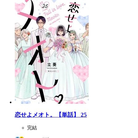
恋せよメオト。【単話】 25
完結