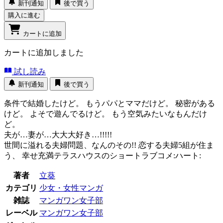
新刊通知
後で買う
購入に進む
カートに追加
カートに追加しました
試し読み
新刊通知
後で買う
条件で結婚したけど。 もうパパとママだけど。 秘密がある
けど。 よそで遊んでるけど。 もう空気みたいなもんだけ
ど。
夫が…妻が…大大大好き…!!!!!
世間に溢れる夫婦問題、なんのその!! 恋する夫婦5組が住ま
う、 幸せ充満テラスハウスのショートラブコメ:ハート:
著者
立葵
カテゴリ
少女・女性マンガ
雑誌
マンガワン女子部
レーベル
マンガワン女子部