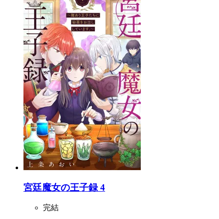
宮廷魔女の王子録 4
完結