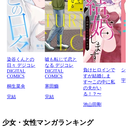
染谷くんとの
嘘も転じて恋と
日々 デジコレ
なる デジコレ
負けヒロインで
シ
DIGITAL
DIGITAL
すが結婚しま
COMICS
COMICS
宇
す〜この中に私
桐生菜央
寒田鰤
の夫がい
る！？〜
完結
完結
池山田剛
少女・女性マンガランキング