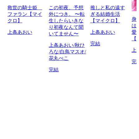
救世の騎士姫
この初夜、予想
推しと私の遠す
ファラン【マイ
外につき。 〜転
ぎる結婚生活
身
クロ】
生したらいきな
【マイクロ】
は
り初夜なんて聞
上条あおい
上条あおい
愛
いてません〜
【
完結
上条あおい/秋ひ
上
ろな/白鳥マスオ/
花丸ぺこ
完
完結