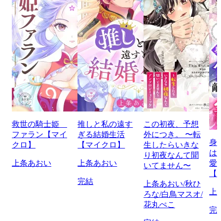
救世の騎士姫
推しと私の遠す
この初夜、予想
ファラン【マイ
ぎる結婚生活
外につき。 〜転
身
クロ】
【マイクロ】
生したらいきな
は
り初夜なんて聞
上条あおい
上条あおい
愛
いてません〜
【
完結
上条あおい/秋ひ
上
ろな/白鳥マスオ/
花丸ぺこ
完