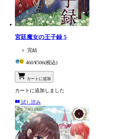
宮廷魔女の王子録 5
完結
460
/
¥506
(税込)
カートに追加
カートに追加しました
試し読み