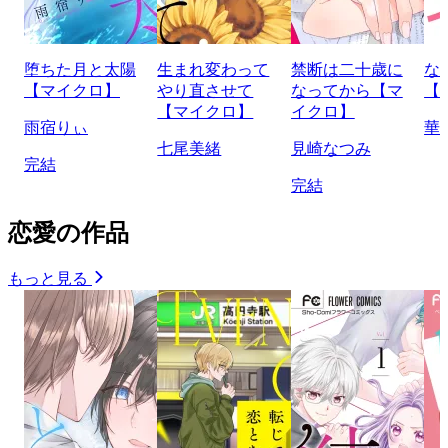
堕ちた月と太陽
生まれ変わって
禁断は二十歳に
な
【マイクロ】
やり直させて
なってから【マ
【
【マイクロ】
イクロ】
雨宿りぃ
華
七尾美緒
見崎なつみ
完結
完結
恋愛の作品
もっと見る