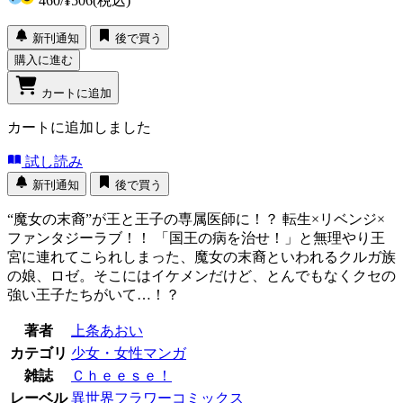
460
/
¥506
(税込)
新刊通知
後で買う
購入に進む
カートに追加
カートに追加しました
試し読み
新刊通知
後で買う
“魔女の末裔”が王と王子の専属医師に！？ 転生×リベンジ×
ファンタジーラブ！！ 「国王の病を治せ！」と無理やり王
宮に連れてこられしまった、魔女の末裔といわれるクルガ族
の娘、ロゼ。そこにはイケメンだけど、とんでもなくクセの
強い王子たちがいて…！？
著者
上条あおい
カテゴリ
少女・女性マンガ
雑誌
Ｃｈｅｅｓｅ！
レーベル
異世界フラワーコミックス