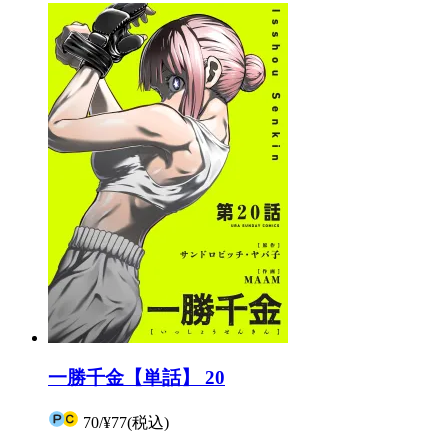
一勝千金【単話】 20
70
/
¥77
(税込)