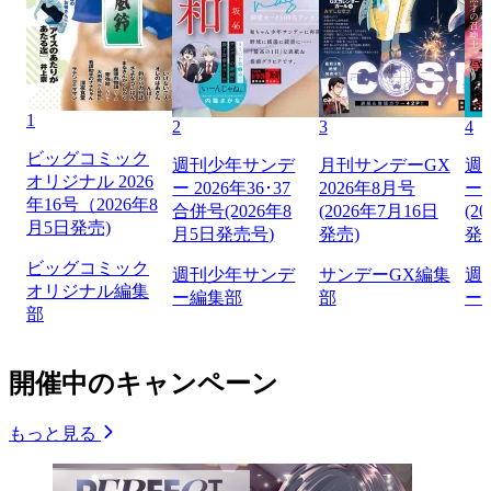
1
2
3
4
ビッグコミック
週刊少年サンデ
月刊サンデーGX
週
オリジナル 2026
ー 2026年36･37
2026年8月号
ー 
年16号（2026年8
合併号(2026年8
(2026年7月16日
(2
月5日発売)
月5日発売号)
発売)
発
ビッグコミック
週刊少年サンデ
サンデーGX編集
週
オリジナル編集
ー編集部
部
ー
部
開催中のキャンペーン
もっと見る