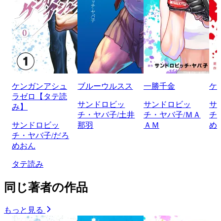
ケンガンアシュ
ブルーウルスス
一勝千金
ケ
ラゼロ【タテ読
サンドロビッ
サンドロビッ
サ
み】
チ・ヤバ子/土井
チ・ヤバ子/ＭＡ
チ
サンドロビッ
那羽
ＡＭ
め
チ・ヤバ子/だろ
めおん
タテ読み
同じ著者の作品
もっと見る