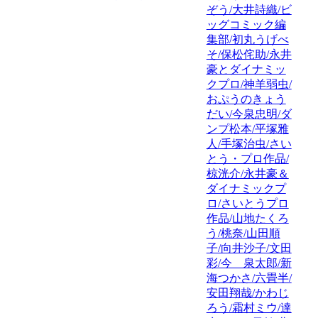
ぞう/大井詩織/ビ
ッグコミック編
集部/初丸うげべ
そ/保松侘助/永井
豪とダイナミッ
クプロ/神羊弱虫/
おぷうのきょう
だい/今泉忠明/ダ
ンプ松本/平塚雅
人/手塚治虫/さい
とう・プロ作品/
椋洸介/永井豪＆
ダイナミックプ
ロ/さいとうプロ
作品/山地たくろ
う/桃奈/山田順
子/向井沙子/文田
彩/今 泉太郎/新
海つかさ/六畳半/
安田翔哉/かわじ
ろう/霜村ミウ/達