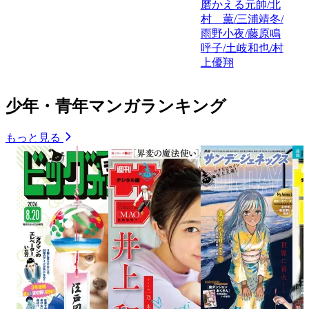
磨かえる元帥/北
村 薫/三浦靖冬/
雨野小夜/藤原鳴
呼子/土岐和也/村
上優翔
少年・青年マンガランキング
もっと見る