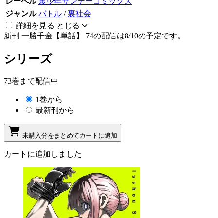
レーベル
裏少年サンデーコミックス
ジャンル
バトル
/
裏社会
詳細を見る
とじる
新刊
一勝千金【単話】 74の配信は8/10の予定です。
シリーズ
73巻まで配信中
1巻から
最新刊から
未購入分をまとめてカートに追加
カートに追加しました