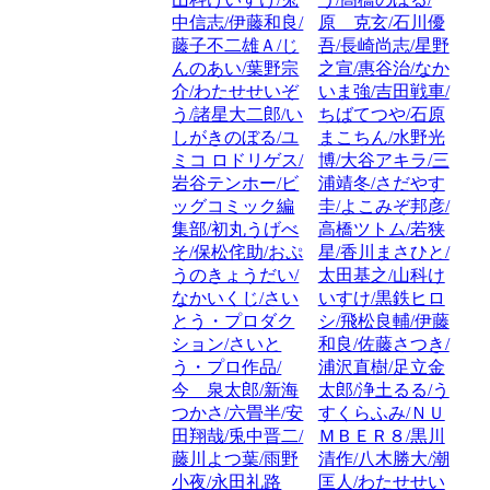
中信志/伊藤和良/
原 克玄/石川優
藤子不二雄Ａ/じ
吾/長崎尚志/星野
んのあい/葉野宗
之宣/惠谷治/なか
介/わたせせいぞ
いま強/吉田戦車/
う/諸星大二郎/い
ちばてつや/石原
しがきのぼる/ユ
まこちん/水野光
ミコ ロドリゲス/
博/大谷アキラ/三
岩谷テンホー/ビ
浦靖冬/さだやす
ッグコミック編
圭/よこみぞ邦彦/
集部/初丸うげべ
高橋ツトム/若狭
そ/保松侘助/おぷ
星/香川まさひと/
うのきょうだい/
太田基之/山科け
なかいくじ/さい
いすけ/黒鉄ヒロ
とう・プロダク
シ/飛松良輔/伊藤
ション/さいと
和良/佐藤さつき/
う・プロ作品/
浦沢直樹/足立金
今 泉太郎/新海
太郎/浄土るる/う
つかさ/六畳半/安
すくらふみ/ＮＵ
田翔哉/兎中晋二/
ＭＢＥＲ８/黒川
藤川よつ葉/雨野
清作/八木勝大/潮
小夜/永田礼路
匡人/わたせせい