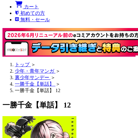
カート
初めての方
無料・セール
トップ
＞
少年・青年マンガ
＞
裏少年サンデー
＞
一勝千金【単話】
＞
一勝千金【単話】 12
一勝千金【単話】 12