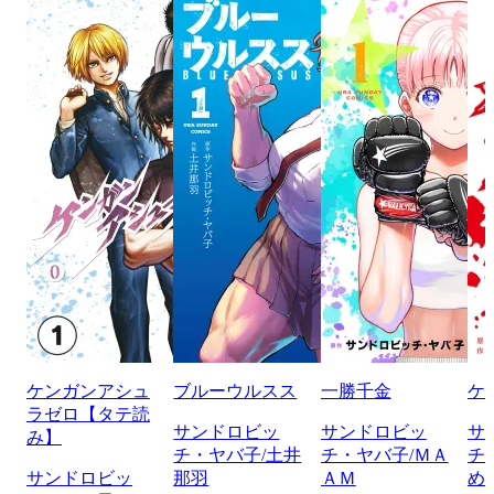
ケンガンアシュ
ブルーウルスス
一勝千金
ケ
ラゼロ【タテ読
サンドロビッ
サンドロビッ
サ
み】
チ・ヤバ子/土井
チ・ヤバ子/ＭＡ
チ
サンドロビッ
那羽
ＡＭ
め