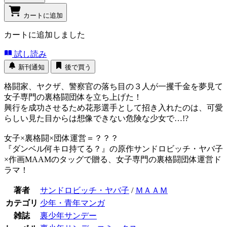
カートに追加
カートに追加しました
試し読み
新刊通知
後で買う
格闘家、ヤクザ、警察官の落ち目の３人が一攫千金を夢見て
女子専門の裏格闘団体を立ち上げた！
興行を成功させるため花形選手として招き入れたのは、可愛
らしい見た目からは想像できない危険な少女で…!?
女子×裏格闘×団体運営＝？？？
『ダンベル何キロ持てる？』の原作サンドロビッチ・ヤバ子
×作画MAAMのタッグで贈る、女子専門の裏格闘団体運営ド
ラマ！
著者
サンドロビッチ・ヤバ子
/
ＭＡＡＭ
カテゴリ
少年・青年マンガ
雑誌
裏少年サンデー