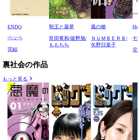
ENDO
獣王と薬草
風の槍
He
ペッペ
艮田竜和/坂野旭/
ＮＵＭＢＥＲ８/
七
ももちち
矢野日菜子
完結
完
裏社会の作品
もっと見る