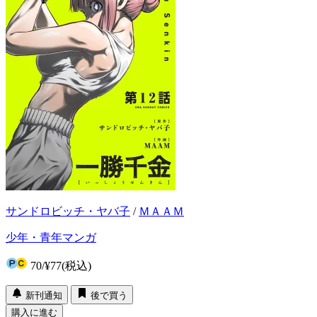
サンドロビッチ・ヤバ子
/
ＭＡＡＭ
少年・青年マンガ
70
/
¥77
(税込)
新刊通知
後で買う
購入に進む