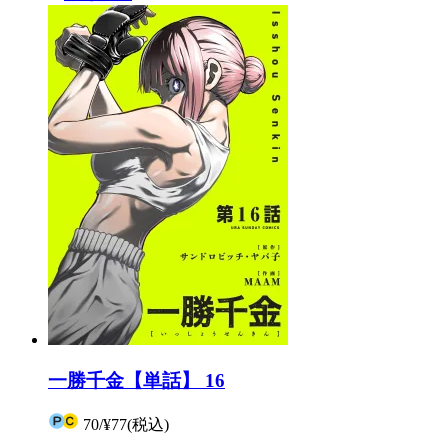
一勝千金【単話】 16
70
/
¥77
(税込)