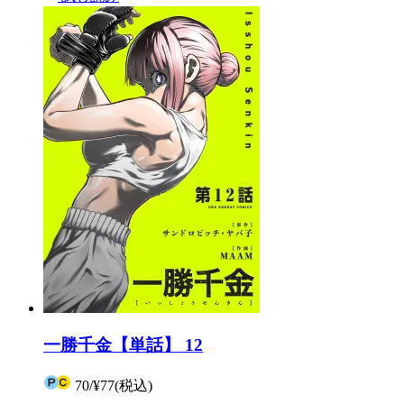
一勝千金【単話】 12
70
/
¥77
(税込)