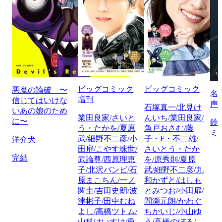
ビッグコミック
ビッグコミック
悪魔の論破 〜
名
増刊
信じてはいけな
声
石塚真一/北見け
いあの娘のため
業田良家/さいと
んいち/業田良家/
に〜
鈴
う・たかを/夏原
魚戸おさむ/藤
ミ
武/細野不二彦/小
子・F・不二雄/
洋介犬
田扉/こやす珠世/
さいとう・たか
完結
武論尊/西原理恵
を/原秀則/夏原
子/北沢バンビ/石
武/細野不二彦/九
原まこちん/一ノ
和かずと/はしも
関圭/吉田史朗/波
とみつお/小田扉/
津彬子/田中むね
間瀬元朗/かわぐ
よし/高橋ツトム/
ちかいじ/小山ゆ
山科けいすけ/兎
う/高橋のぼる/