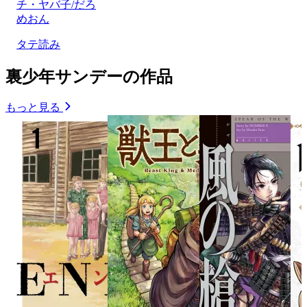
チ・ヤバ子/だろ
めおん
タテ読み
裏少年サンデーの作品
もっと見る