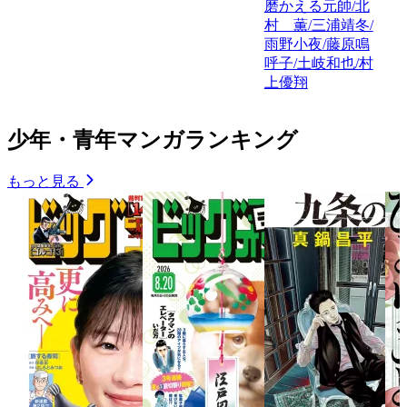
磨かえる元帥/北
村 薫/三浦靖冬/
雨野小夜/藤原鳴
呼子/土岐和也/村
上優翔
少年・青年マンガランキング
もっと見る