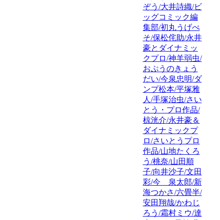
ぞう/大井詩織/ビ
ッグコミック編
集部/初丸うげべ
そ/保松侘助/永井
豪とダイナミッ
クプロ/神羊弱虫/
おぷうのきょう
だい/今泉忠明/ダ
ンプ松本/平塚雅
人/手塚治虫/さい
とう・プロ作品/
椋洸介/永井豪＆
ダイナミックプ
ロ/さいとうプロ
作品/山地たくろ
う/桃奈/山田順
子/向井沙子/文田
彩/今 泉太郎/新
海つかさ/六畳半/
安田翔哉/かわじ
ろう/霜村ミウ/達