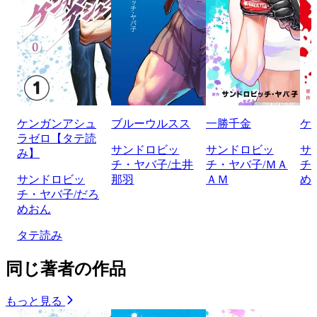
ケンガンアシュ
ブルーウルスス
一勝千金
ケ
ラゼロ【タテ読
サンドロビッ
サンドロビッ
サ
み】
チ・ヤバ子/土井
チ・ヤバ子/ＭＡ
チ
サンドロビッ
那羽
ＡＭ
め
チ・ヤバ子/だろ
めおん
タテ読み
同じ著者の作品
もっと見る