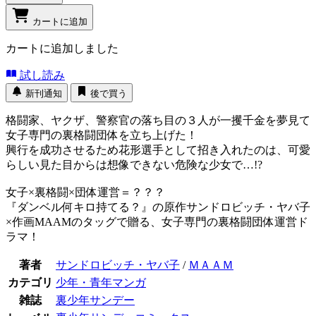
カートに追加
カートに追加しました
試し読み
新刊通知
後で買う
格闘家、ヤクザ、警察官の落ち目の３人が一攫千金を夢見て
女子専門の裏格闘団体を立ち上げた！
興行を成功させるため花形選手として招き入れたのは、可愛
らしい見た目からは想像できない危険な少女で…!?
女子×裏格闘×団体運営＝？？？
『ダンベル何キロ持てる？』の原作サンドロビッチ・ヤバ子
×作画MAAMのタッグで贈る、女子専門の裏格闘団体運営ド
ラマ！
著者
サンドロビッチ・ヤバ子
/
ＭＡＡＭ
カテゴリ
少年・青年マンガ
雑誌
裏少年サンデー