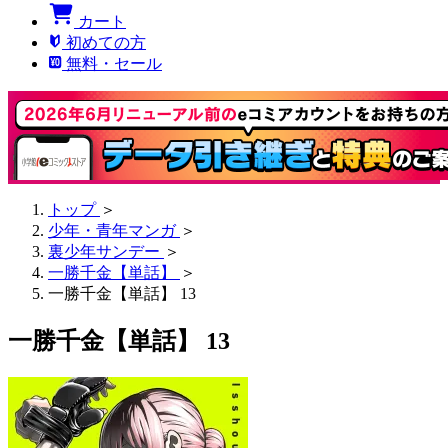
カート
初めての方
無料・セール
トップ
＞
少年・青年マンガ
＞
裏少年サンデー
＞
一勝千金【単話】
＞
一勝千金【単話】 13
一勝千金【単話】 13