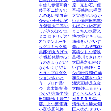
中信志/伊藤和良/
原 克玄/石川優
藤子不二雄Ａ/じ
吾/長崎尚志/星野
んのあい/葉野宗
之宣/惠谷治/なか
介/わたせせいぞ
いま強/吉田戦車/
う/諸星大二郎/い
ちばてつや/石原
しがきのぼる/ユ
まこちん/水野光
ミコ ロドリゲス/
博/大谷アキラ/三
岩谷テンホー/ビ
浦靖冬/さだやす
ッグコミック編
圭/よこみぞ邦彦/
集部/初丸うげべ
高橋ツトム/若狭
そ/保松侘助/おぷ
星/香川まさひと/
うのきょうだい/
太田基之/山科け
なかいくじ/さい
いすけ/黒鉄ヒロ
とう・プロダク
シ/飛松良輔/伊藤
ション/さいと
和良/佐藤さつき/
う・プロ作品/
浦沢直樹/足立金
今 泉太郎/新海
太郎/浄土るる/う
つかさ/六畳半/安
すくらふみ/ＮＵ
田翔哉/兎中晋二/
ＭＢＥＲ８/黒川
藤川よつ葉/雨野
清作/八木勝大/潮
小夜/永田礼路
匡人/わたせせい