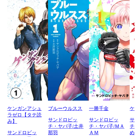
ケンガンアシュ
ブルーウルスス
一勝千金
ケ
ラゼロ【タテ読
サンドロビッ
サンドロビッ
サ
み】
チ・ヤバ子/土井
チ・ヤバ子/ＭＡ
チ
サンドロビッ
那羽
ＡＭ
め