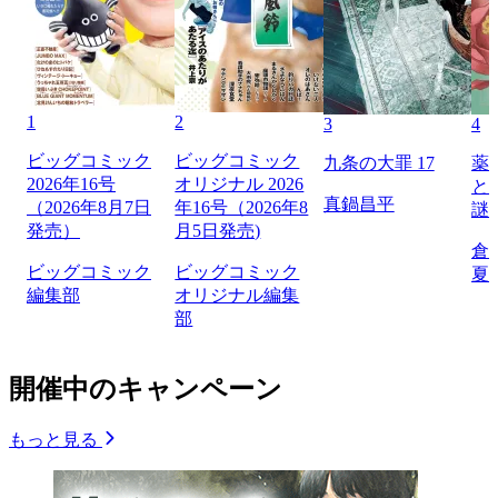
1
2
3
4
ビッグコミック
ビッグコミック
九条の大罪 17
薬
2026年16号
オリジナル 2026
と
真鍋昌平
（2026年8月7日
年16号（2026年8
謎
発売）
月5日発売)
倉
ビッグコミック
ビッグコミック
夏
編集部
オリジナル編集
部
開催中のキャンペーン
もっと見る