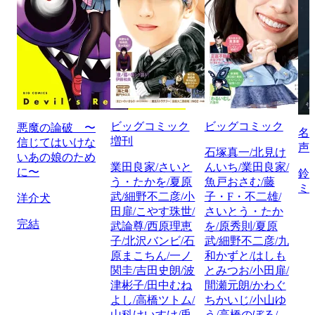
ビッグコミック
ビッグコミック
悪魔の論破 〜
名
増刊
信じてはいけな
声
石塚真一/北見け
いあの娘のため
業田良家/さいと
んいち/業田良家/
に〜
鈴
う・たかを/夏原
魚戸おさむ/藤
ミ
武/細野不二彦/小
子・F・不二雄/
洋介犬
田扉/こやす珠世/
さいとう・たか
完結
武論尊/西原理恵
を/原秀則/夏原
子/北沢バンビ/石
武/細野不二彦/九
原まこちん/一ノ
和かずと/はしも
関圭/吉田史朗/波
とみつお/小田扉/
津彬子/田中むね
間瀬元朗/かわぐ
よし/高橋ツトム/
ちかいじ/小山ゆ
山科けいすけ/兎
う/高橋のぼる/