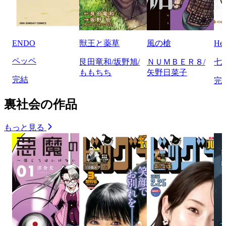
ENDO
獣王と薬草
風の槍
He
ペッペ
艮田竜和/坂野旭/
ＮＵＭＢＥＲ８/
七
ももちち
矢野日菜子
完結
完
裏社会の作品
もっと見る