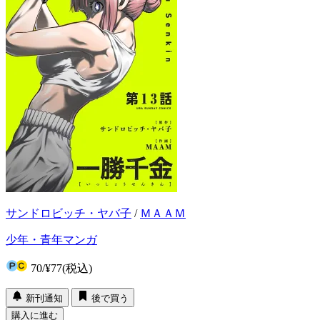
サンドロビッチ・ヤバ子
/
ＭＡＡＭ
少年・青年マンガ
70
/
¥77
(税込)
新刊通知
後で買う
購入に進む