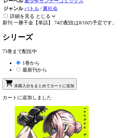
レーベル
裏少年サンデーコミックス
ジャンル
バトル
/
裏社会
詳細を見る
とじる
新刊
一勝千金【単話】 74の配信は8/10の予定です。
シリーズ
73巻まで配信中
1巻から
最新刊から
未購入分をまとめてカートに追加
カートに追加しました