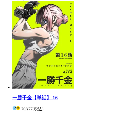
一勝千金【単話】 16
70
/
¥77
(税込)