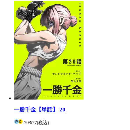
一勝千金【単話】 20
70
/
¥77
(税込)