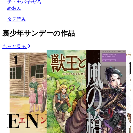
チ・ヤバ子/だろ
めおん
タテ読み
裏少年サンデーの作品
もっと見る