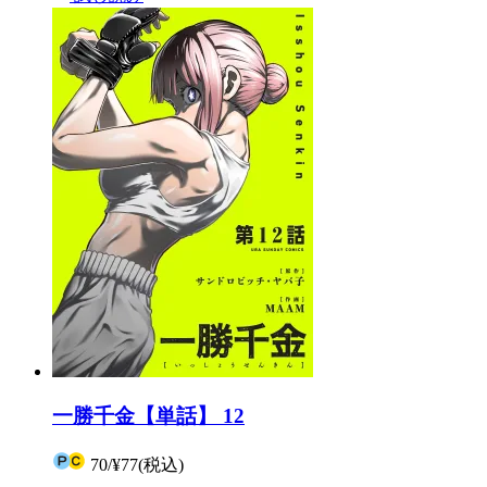
一勝千金【単話】 12
70
/
¥77
(税込)