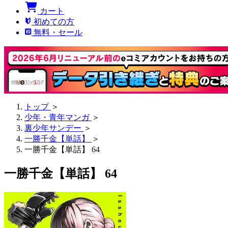
カート
初めての方
無料・セール
トップ
＞
少年・青年マンガ
＞
裏少年サンデー
＞
一勝千金【単話】
＞
一勝千金【単話】 64
一勝千金【単話】 64