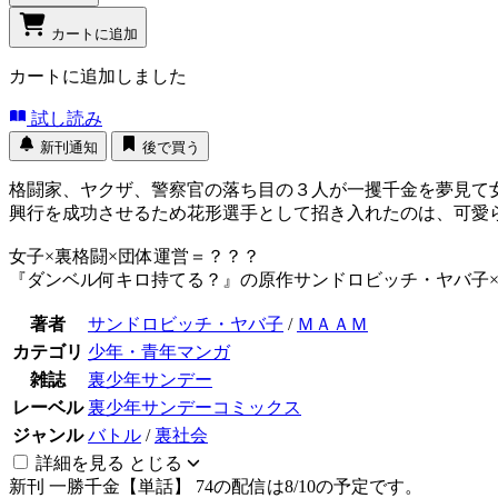
カートに追加
カートに追加しました
試し読み
新刊通知
後で買う
格闘家、ヤクザ、警察官の落ち目の３人が一攫千金を夢見て
興行を成功させるため花形選手として招き入れたのは、可愛ら
女子×裏格闘×団体運営＝？？？
『ダンベル何キロ持てる？』の原作サンドロビッチ・ヤバ子×
著者
サンドロビッチ・ヤバ子
/
ＭＡＡＭ
カテゴリ
少年・青年マンガ
雑誌
裏少年サンデー
レーベル
裏少年サンデーコミックス
ジャンル
バトル
/
裏社会
詳細を見る
とじる
新刊
一勝千金【単話】 74の配信は8/10の予定です。