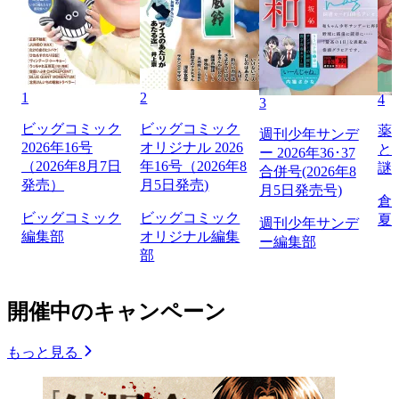
1
2
4
3
ビッグコミック
ビッグコミック
薬
週刊少年サンデ
2026年16号
オリジナル 2026
と
ー 2026年36･37
（2026年8月7日
年16号（2026年8
謎
合併号(2026年8
発売）
月5日発売)
月5日発売号)
倉
ビッグコミック
ビッグコミック
夏
週刊少年サンデ
編集部
オリジナル編集
ー編集部
部
開催中のキャンペーン
もっと見る