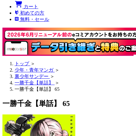
カート
初めての方
無料・セール
トップ
＞
少年・青年マンガ
＞
裏少年サンデー
＞
一勝千金【単話】
＞
一勝千金【単話】 65
一勝千金【単話】 65