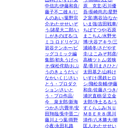
中信志/伊藤和良/
原 克玄/石川優
藤子不二雄Ａ/じ
吾/長崎尚志/星野
んのあい/葉野宗
之宣/惠谷治/なか
介/わたせせいぞ
いま強/吉田戦車/
う/諸星大二郎/い
ちばてつや/石原
しがきのぼる/ユ
まこちん/水野光
ミコ ロドリゲス/
博/大谷アキラ/三
岩谷テンホー/ビ
浦靖冬/さだやす
ッグコミック編
圭/よこみぞ邦彦/
集部/初丸うげべ
高橋ツトム/若狭
そ/保松侘助/おぷ
星/香川まさひと/
うのきょうだい/
太田基之/山科け
なかいくじ/さい
いすけ/黒鉄ヒロ
とう・プロダク
シ/飛松良輔/伊藤
ション/さいと
和良/佐藤さつき/
う・プロ作品/
浦沢直樹/足立金
今 泉太郎/新海
太郎/浄土るる/う
つかさ/六畳半/安
すくらふみ/ＮＵ
田翔哉/兎中晋二/
ＭＢＥＲ８/黒川
藤川よつ葉/雨野
清作/八木勝大/潮
小夜/永田礼路
匡人/わたせせい