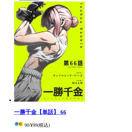
一勝千金【単話】 66
90
/
¥99
(税込)