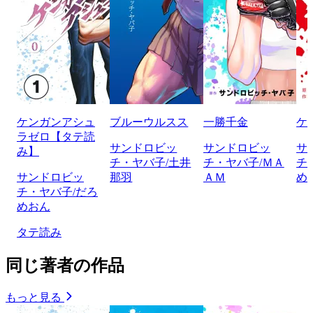
ケンガンアシュ
ブルーウルスス
一勝千金
ケ
ラゼロ【タテ読
サンドロビッ
サンドロビッ
サ
み】
チ・ヤバ子/土井
チ・ヤバ子/ＭＡ
チ
サンドロビッ
那羽
ＡＭ
め
チ・ヤバ子/だろ
めおん
タテ読み
同じ著者の作品
もっと見る