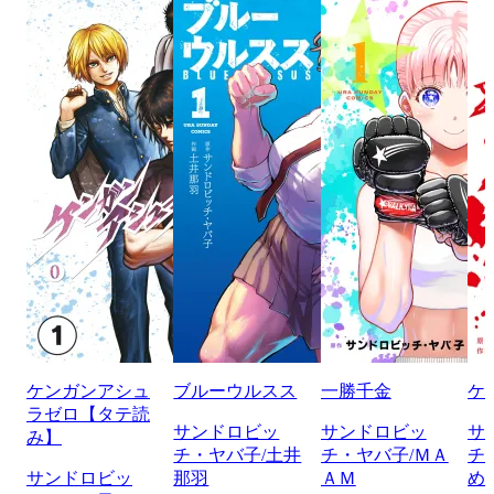
ケンガンアシュ
ブルーウルスス
一勝千金
ケ
ラゼロ【タテ読
サンドロビッ
サンドロビッ
サ
み】
チ・ヤバ子/土井
チ・ヤバ子/ＭＡ
チ
サンドロビッ
那羽
ＡＭ
め