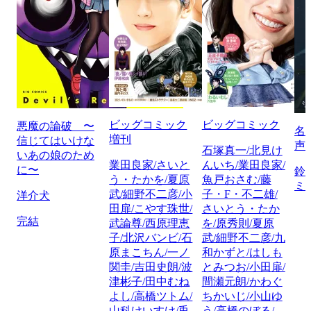
ビッグコミック
ビッグコミック
悪魔の論破 〜
名
増刊
信じてはいけな
声
石塚真一/北見け
いあの娘のため
業田良家/さいと
んいち/業田良家/
に〜
鈴
う・たかを/夏原
魚戸おさむ/藤
ミ
武/細野不二彦/小
子・F・不二雄/
洋介犬
田扉/こやす珠世/
さいとう・たか
完結
武論尊/西原理恵
を/原秀則/夏原
子/北沢バンビ/石
武/細野不二彦/九
原まこちん/一ノ
和かずと/はしも
関圭/吉田史朗/波
とみつお/小田扉/
津彬子/田中むね
間瀬元朗/かわぐ
よし/高橋ツトム/
ちかいじ/小山ゆ
山科けいすけ/兎
う/高橋のぼる/