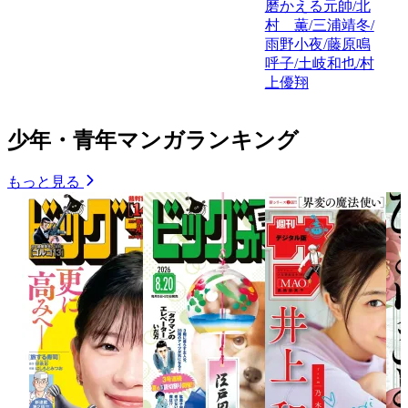
磨かえる元帥/北
村 薫/三浦靖冬/
雨野小夜/藤原鳴
呼子/土岐和也/村
上優翔
少年・青年マンガランキング
もっと見る