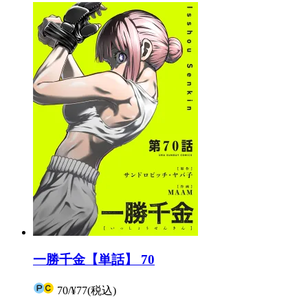
一勝千金【単話】 70
70
/
¥77
(税込)