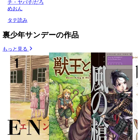
チ・ヤバ子/だろ
めおん
タテ読み
裏少年サンデーの作品
もっと見る