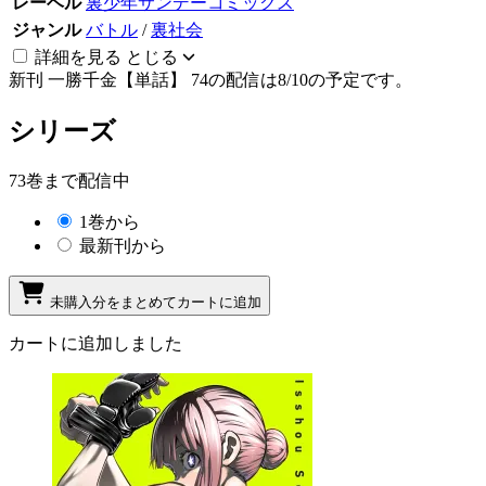
レーベル
裏少年サンデーコミックス
ジャンル
バトル
/
裏社会
詳細を見る
とじる
新刊
一勝千金【単話】 74の配信は8/10の予定です。
シリーズ
73巻まで配信中
1巻から
最新刊から
未購入分をまとめてカートに追加
カートに追加しました