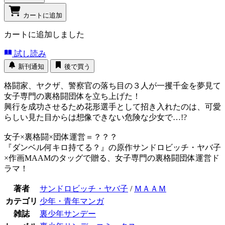
カートに追加
カートに追加しました
試し読み
新刊通知
後で買う
格闘家、ヤクザ、警察官の落ち目の３人が一攫千金を夢見て
女子専門の裏格闘団体を立ち上げた！
興行を成功させるため花形選手として招き入れたのは、可愛
らしい見た目からは想像できない危険な少女で…!?
女子×裏格闘×団体運営＝？？？
『ダンベル何キロ持てる？』の原作サンドロビッチ・ヤバ子
×作画MAAMのタッグで贈る、女子専門の裏格闘団体運営ド
ラマ！
著者
サンドロビッチ・ヤバ子
/
ＭＡＡＭ
カテゴリ
少年・青年マンガ
雑誌
裏少年サンデー