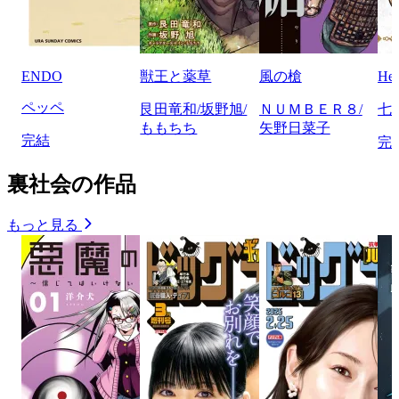
ENDO
獣王と薬草
風の槍
He
ペッペ
艮田竜和/坂野旭/
ＮＵＭＢＥＲ８/
七
ももちち
矢野日菜子
完結
完
裏社会の作品
もっと見る