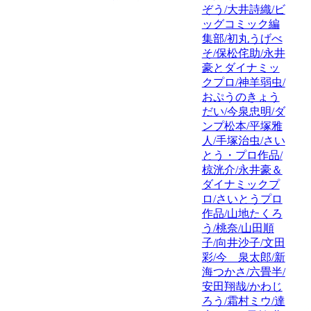
ぞう/大井詩織/ビ
ッグコミック編
集部/初丸うげべ
そ/保松侘助/永井
豪とダイナミッ
クプロ/神羊弱虫/
おぷうのきょう
だい/今泉忠明/ダ
ンプ松本/平塚雅
人/手塚治虫/さい
とう・プロ作品/
椋洸介/永井豪＆
ダイナミックプ
ロ/さいとうプロ
作品/山地たくろ
う/桃奈/山田順
子/向井沙子/文田
彩/今 泉太郎/新
海つかさ/六畳半/
安田翔哉/かわじ
ろう/霜村ミウ/達