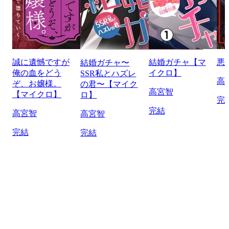
誠に遺憾ですが
結婚ガチャ【マ
悪
結婚ガチャ〜
俺の血をどう
イクロ】
SSR私とハズレ
高
ぞ、お嬢様。
の君〜【マイク
高宮智
【マイクロ】
ロ】
完
完結
高宮智
高宮智
完結
完結