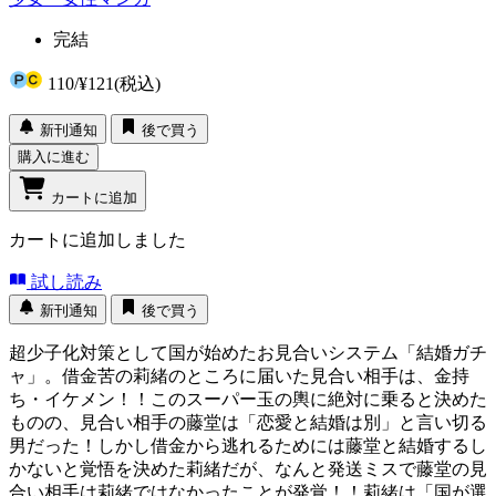
完結
110
/
¥121
(税込)
新刊通知
後で買う
購入に進む
カートに追加
カートに追加しました
試し読み
新刊通知
後で買う
超少子化対策として国が始めたお見合いシステム「結婚ガチ
ャ」。借金苦の莉緒のところに届いた見合い相手は、金持
ち・イケメン！！このスーパー玉の輿に絶対に乗ると決めた
ものの、見合い相手の藤堂は「恋愛と結婚は別」と言い切る
男だった！しかし借金から逃れるためには藤堂と結婚するし
かないと覚悟を決めた莉緒だが、なんと発送ミスで藤堂の見
合い相手は莉緒ではなかったことが発覚！！莉緒は「国が選