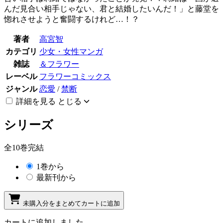
んだ見合い相手じゃない、君と結婚したいんだ！」と藤堂を
惚れさせようと奮闘するけれど…！？
著者
高宮智
カテゴリ
少女・女性マンガ
雑誌
＆フラワー
レーベル
フラワーコミックス
ジャンル
恋愛
/
禁断
詳細を見る
とじる
シリーズ
全10巻完結
1巻から
最新刊から
未購入分をまとめてカートに追加
カートに追加しました