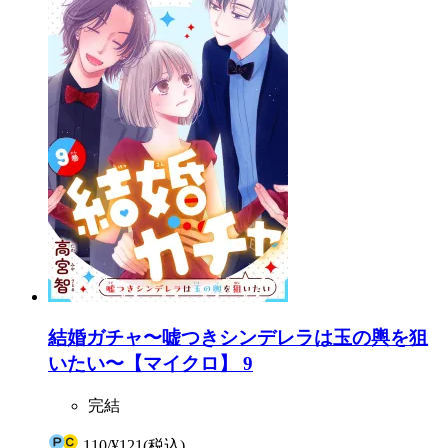
結婚ガチャ〜嘘つきシンデレラは玉の輿を狙
いたい〜【マイクロ】 9
完結
110
/
¥121
(税込)