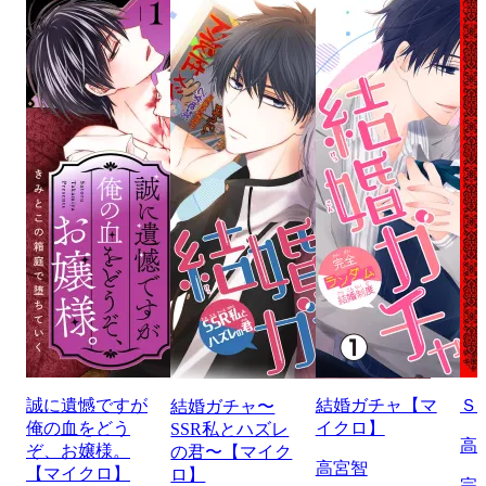
誠に遺憾ですが
結婚ガチャ【マ
Ｓ
結婚ガチャ〜
俺の血をどう
イクロ】
SSR私とハズレ
高
ぞ、お嬢様。
の君〜【マイク
高宮智
【マイクロ】
ロ】
完