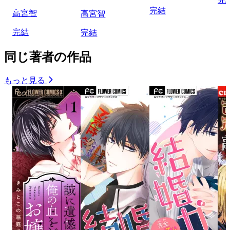
完結
高宮智
高宮智
完結
完結
同じ著者の作品
もっと見る