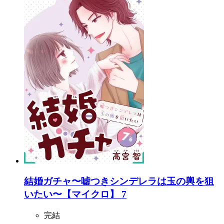
結婚ガチャ〜嘘つきシンデレラは玉の輿を狙
いたい〜【マイクロ】 7
完結