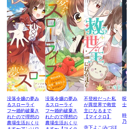
没落令嬢の夢み
没落令嬢の夢み
不登校だった私
呪
るスローライ
るスローライ
が異世界で救世
士
フ〜婚約破棄さ
フ〜婚約破棄さ
主になるまで
時
れたので理想の
れたので理想の
【マイクロ】
乃
農場生活おくり
農場生活おくり
寺下よこ/みづほ
ます〜アンソロ
ます〜【マイク