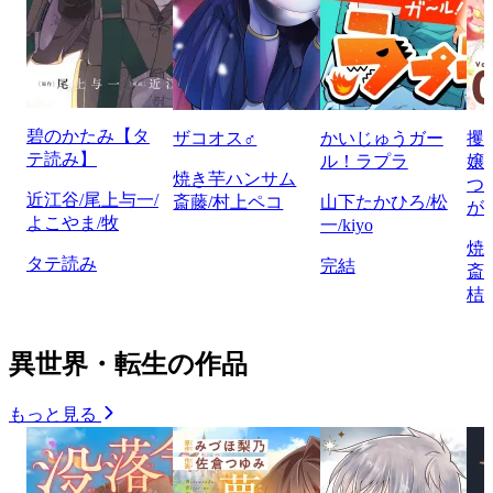
碧のかたみ【タ
ザコオス♂
かいじゅうガー
攫
テ読み】
ル！ラプラ
嬢
焼き芋ハンサム
つ
近江谷/尾上与一/
斎藤/村上ペコ
山下たかひろ/松
が
よこやま/牧
一/kiyo
焼
タテ読み
完結
斎
桔
異世界・転生の作品
もっと見る