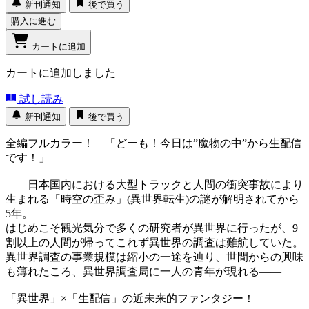
新刊通知
後で買う
購入に進む
カートに追加
カートに追加しました
試し読み
新刊通知
後で買う
全編フルカラー！ 「どーも！今日は”魔物の中”から生配信
です！」
――日本国内における大型トラックと人間の衝突事故により
生まれる「時空の歪み」(異世界転生)の謎が解明されてから
5年。
はじめこそ観光気分で多くの研究者が異世界に行ったが、9
割以上の人間が帰ってこれず異世界の調査は難航していた。
異世界調査の事業規模は縮小の一途を辿り、世間からの興味
も薄れたころ、異世界調査局に一人の青年が現れる――
「異世界」×「生配信」の近未来的ファンタジー！