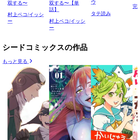
ウ
双する〜
双する〜【単
完
話】
タテ読み
村上ペコ/イッシ
ー
村上ペコ/イッシ
ー
シードコミックスの作品
もっと見る