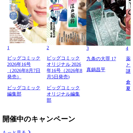
1
2
3
4
ビッグコミック
ビッグコミック
九条の大罪 17
薬
2026年16号
オリジナル 2026
と
真鍋昌平
（2026年8月7日
年16号（2026年8
謎
発売）
月5日発売)
倉
ビッグコミック
ビッグコミック
夏
編集部
オリジナル編集
部
開催中のキャンペーン
もっと見る