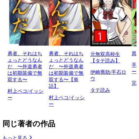
勇者、それはち
勇者、それはち
異
元無双高校生
ょっとどうなん
ょっとどうなん
【タテ読み】
手
だ 〜外道勇者
だ 〜外道勇者
ー
伊崎喬助/手石ロ
は初期装備で無
は初期装備で無
ウ
双する〜
双する〜【単
完
話】
タテ読み
村上ペコ/イッシ
ー
村上ペコ/イッシ
ー
同じ著者の作品
もっと見る