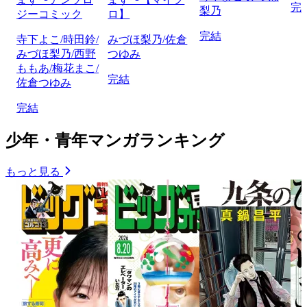
完
梨乃
ジーコミック
ロ】
完結
寺下よこ/時田鈴/
みづほ梨乃/佐倉
みづほ梨乃/西野
つゆみ
ももあ/梅花まこ/
完結
佐倉つゆみ
完結
少年・青年マンガランキング
もっと見る