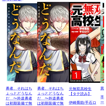
勇者、それはち
勇者、それはち
異
元無双高校生
ょっとどうなん
ょっとどうなん
【タテ読み】
手
だ 〜外道勇者
だ 〜外道勇者
ー
伊崎喬助/手石ロ
は初期装備で無
は初期装備で無