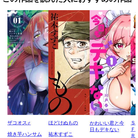
ザコオス♂
ほどけぬもの
Ｓ
かわいい君と今
Ｆ
日もデキない
焼き芋ハンサム
祐木すずこ
Ｒ