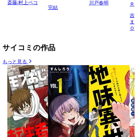
斎藤/村上ペコ
川戸春明
Ｒ
完結
吉
ま
Ｏ
サイコミの作品
もっと見る