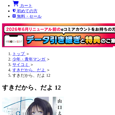
カート
初めての方
無料・セール
トップ
＞
少年・青年マンガ
＞
サイコミ
＞
すきだから、だよ
＞
すきだから、だよ 12
すきだから、だよ 12