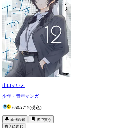
山口えいと
少年・青年マンガ
650
/
¥715
(税込)
新刊通知
後で買う
購入に進む