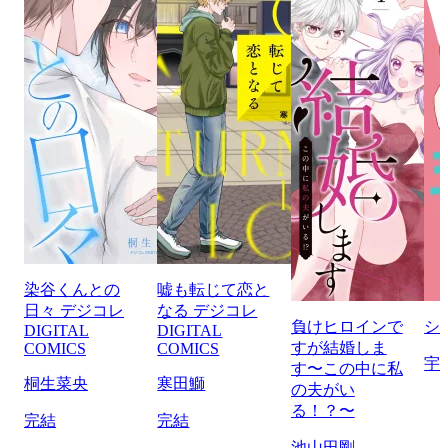
染谷くんとの
嘘も転じて恋と
日々 デジコレ
なる デジコレ
負けヒロインで
シ
DIGITAL
DIGITAL
すが結婚しま
COMICS
COMICS
宇
す〜この中に私
桐生菜央
寒田鰤
の夫がい
る！？〜
完結
完結
池山田剛