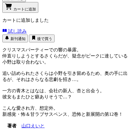
カートに追加
カートに追加しました
試し読み
新刊通知
後で買う
クリスマスパーティーでの響の暴露。
仲直りしようとするさくらだが、疑念がピークに達している
小野は取り合わない。
追い詰められたさくらは小野を引き留めるため、奥の手に出
るが、それはさらなる悲劇を招き…。
一方の青木とはなは、会社の新人、杏と出会う。
彼女もまたひと癖ありそうで…？
こんな愛され方、想定外。
新感覚・怖＆甘ラブサスペンス、恐怖と新展開の第12巻！
著者
山口えいと