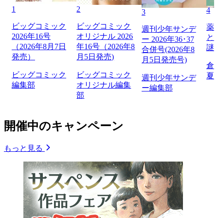
1
2
4
3
ビッグコミック
ビッグコミック
薬
週刊少年サンデ
2026年16号
オリジナル 2026
と
ー 2026年36･37
（2026年8月7日
年16号（2026年8
謎
合併号(2026年8
発売）
月5日発売)
月5日発売号)
倉
ビッグコミック
ビッグコミック
夏
週刊少年サンデ
編集部
オリジナル編集
ー編集部
部
開催中のキャンペーン
もっと見る