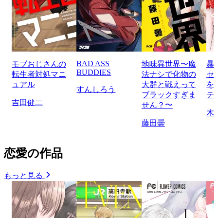
BAD ASS
モブおじさんの
地味異世界〜魔
暴
BUDDIES
転生者対処マニ
法ナシで化物の
セ
ュアル
大群と戦えって
を
すんしろう
ブラックすぎま
テ
吉田健二
せん？〜
木
藤田曇
恋愛の作品
もっと見る