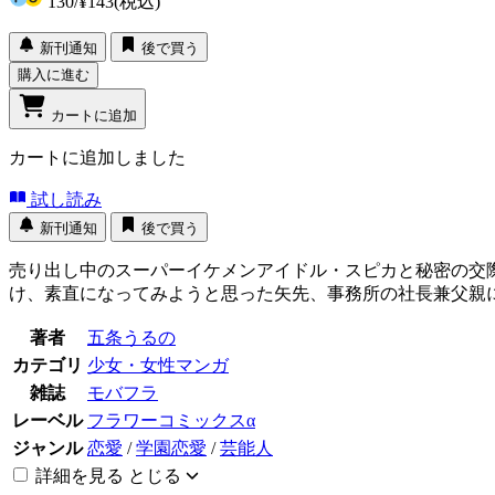
130
/
¥143
(税込)
新刊通知
後で買う
購入に進む
カートに追加
カートに追加しました
試し読み
新刊通知
後で買う
売り出し中のスーパーイケメンアイドル・スピカと秘密の交
け、素直になってみようと思った矢先、事務所の社長兼父親に
著者
五条うるの
カテゴリ
少女・女性マンガ
雑誌
モバフラ
レーベル
フラワーコミックスα
ジャンル
恋愛
/
学園恋愛
/
芸能人
詳細を見る
とじる