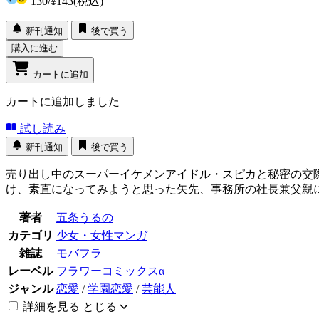
130
/
¥143
(税込)
新刊通知
後で買う
購入に進む
カートに追加
カートに追加しました
試し読み
新刊通知
後で買う
売り出し中のスーパーイケメンアイドル・スピカと秘密の交
け、素直になってみようと思った矢先、事務所の社長兼父親に
著者
五条うるの
カテゴリ
少女・女性マンガ
雑誌
モバフラ
レーベル
フラワーコミックスα
ジャンル
恋愛
/
学園恋愛
/
芸能人
詳細を見る
とじる