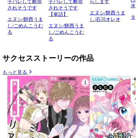
子バレして断罪
子バレして断罪
らします
水
されそうです
されそうです
エヌシ/餅西うま
【単話】
タ
エヌシ/餅西うま
し/石川オレオ
し/ごめんこうむ
エヌシ/餅西うま
る
し/ごめんこうむ
る
サクセスストーリーの作品
もっと見る