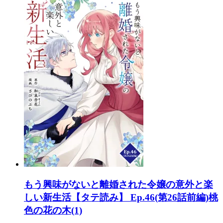
もう興味がないと離婚された令嬢の意外と楽
しい新生活【タテ読み】 Ep.46(第26話前編)桃
色の花の木(1)