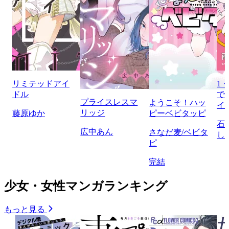
リミテッドアイ
1
ドル
で
プライスレスマ
ようこそ！ハッ
イ
リッジ
藤原ゆか
ピーベビタッピ
石
広中あん
さなだ麦/ベビタ
し
ピ
完結
少女・女性マンガランキング
もっと見る