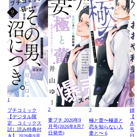
1
4
2
3
プチコミック
姉
【デジタル限
【
妻プチ 2026年9
極と蕾〜極道と
定 コミックス
き】
月号(2026年8月7
恋を知らない人
試し読み特典付
号（
日発売)
妻と〜 6
き】 2026年9月
日