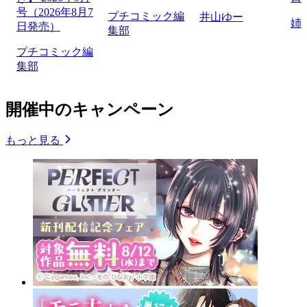
号（2026年8月7
プチコミック編
井山ゆー
姉
日発売）
集部
プチコミック編
集部
開催中のキャンペーン
もっと見る