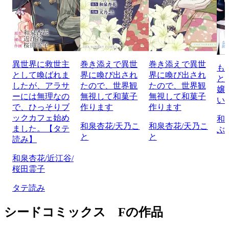
異世界に救世主
巻き添えで異世
巻き添えで異世
も
として喚ばれま
界に喚び出され
界に喚び出され
と
したが、アラサ
たので、世界観
たので、世界観
嬢
ーには無理なの
無視して和菓子
無視して和菓子
い
で、ひっそりブ
作ります
作ります
ックカフェ始め
和
和泉杏花/天乃こ
和泉杏花/天乃こ
ました。【タテ
ぶ
と
と
読み】
和泉杏花/近江谷/
桜田霊子
タテ読み
シードコミックス Fの作品