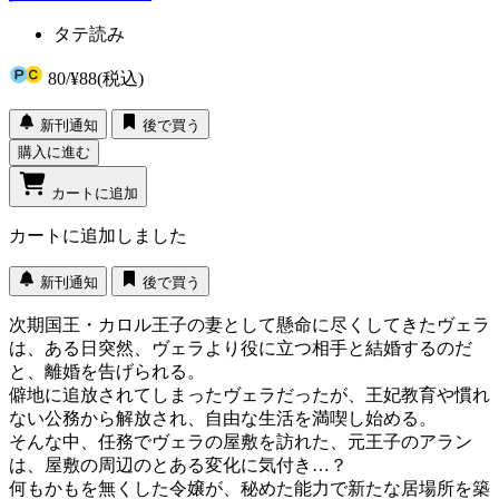
タテ読み
80
/
¥88
(税込)
新刊通知
後で買う
購入に進む
カートに追加
カートに追加しました
新刊通知
後で買う
次期国王・カロル王子の妻として懸命に尽くしてきたヴェラ
は、ある日突然、ヴェラより役に立つ相手と結婚するのだ
と、離婚を告げられる。
僻地に追放されてしまったヴェラだったが、王妃教育や慣れ
ない公務から解放され、自由な生活を満喫し始める。
そんな中、任務でヴェラの屋敷を訪れた、元王子のアラン
は、屋敷の周辺のとある変化に気付き…？
何もかもを無くした令嬢が、秘めた能力で新たな居場所を築