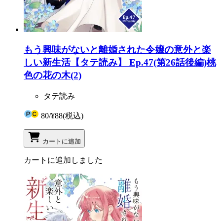
もう興味がないと離婚された令嬢の意外と楽
しい新生活【タテ読み】 Ep.47(第26話後編)桃
色の花の木(2)
タテ読み
80
/
¥88
(税込)
カートに追加
カートに追加しました