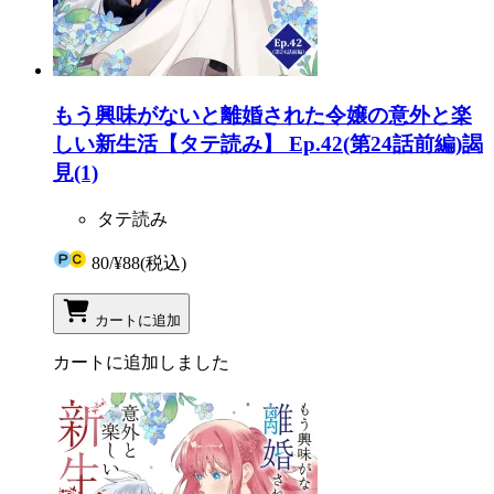
もう興味がないと離婚された令嬢の意外と楽
しい新生活【タテ読み】 Ep.42(第24話前編)謁
見(1)
タテ読み
80
/
¥88
(税込)
カートに追加
カートに追加しました