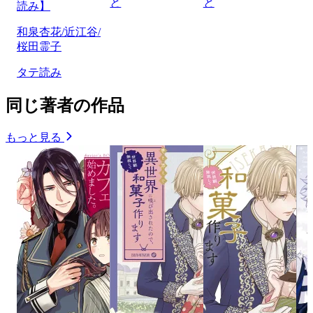
と
と
読み】
和泉杏花/近江谷/
桜田霊子
タテ読み
同じ著者の作品
もっと見る