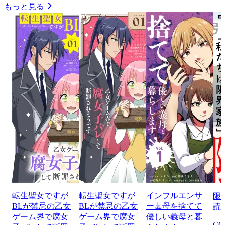
もっと見る
転生聖女ですが
転生聖女ですが
インフルエンサ
限
BLが禁忌の乙女
BLが禁忌の乙女
ー毒母を捨てて
読
ゲーム界で腐女
ゲーム界で腐女
優しい義母と暮
CO