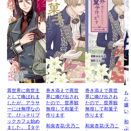
異世界に救世主
巻き添えで異世
巻き添えで異世
も
として喚ばれま
界に喚び出され
界に喚び出され
と
したが、アラサ
たので、世界観
たので、世界観
嬢
ーには無理なの
無視して和菓子
無視して和菓子
い
で、ひっそりブ
作ります
作ります
ックカフェ始め
和
和泉杏花/天乃こ
和泉杏花/天乃こ
ました。【タテ
ぶ