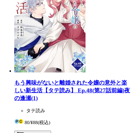
もう興味がないと離婚された令嬢の意外と楽
しい新生活【タテ読み】 Ep.48(第27話前編)夜
の逢瀬(1)
タテ読み
80
/
¥88
(税込)