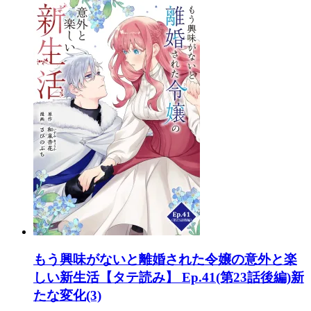
もう興味がないと離婚された令嬢の意外と楽
しい新生活【タテ読み】 Ep.41(第23話後編)新
たな変化(3)