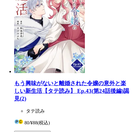
もう興味がないと離婚された令嬢の意外と楽
しい新生活【タテ読み】 Ep.43(第24話後編)謁
見(2)
タテ読み
80
/
¥88
(税込)