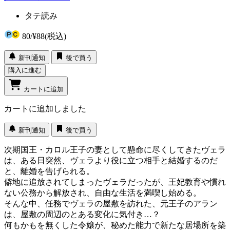
タテ読み
80
/
¥88
(税込)
新刊通知
後で買う
購入に進む
カートに追加
カートに追加しました
新刊通知
後で買う
次期国王・カロル王子の妻として懸命に尽くしてきたヴェラ
は、ある日突然、ヴェラより役に立つ相手と結婚するのだ
と、離婚を告げられる。
僻地に追放されてしまったヴェラだったが、王妃教育や慣れ
ない公務から解放され、自由な生活を満喫し始める。
そんな中、任務でヴェラの屋敷を訪れた、元王子のアラン
は、屋敷の周辺のとある変化に気付き…？
何もかもを無くした令嬢が、秘めた能力で新たな居場所を築