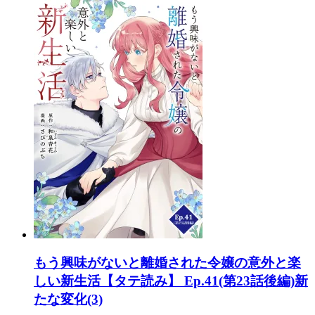
もう興味がないと離婚された令嬢の意外と楽
しい新生活【タテ読み】 Ep.41(第23話後編)新
たな変化(3)