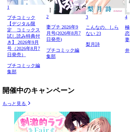
1
2
3
4
プチコミック
【デジタル限
妻プチ 2026年9
こんなの、しら
極
定 コミックス
月号(2026年8月7
ない 23
恋
試し読み特典付
日発売)
妻
き】 2026年9月
梨月詩
号（2026年8月7
プチコミック編
井
日発売）
集部
プチコミック編
集部
開催中のキャンペーン
もっと見る