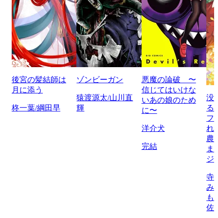
後宮の髪結師は
ゾンビーガン
悪魔の論破 〜
月に添う
信じてはいけな
猿渡源太/山川直
没
いあの娘のため
柊一葉/綱田早
輝
る
に〜
フ
洋介犬
れ
農
完結
ま
ジ
寺
み
も
佐