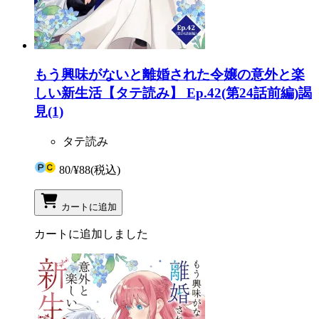
もう興味がないと離婚された令嬢の意外と楽
しい新生活【タテ読み】 Ep.42(第24話前編)謁
見(1)
タテ読み
80
/
¥88
(税込)
カートに追加
カートに追加しました