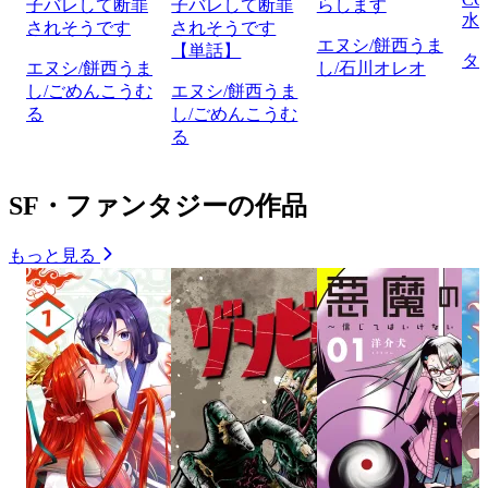
子バレして断罪
子バレして断罪
らします
水
されそうです
されそうです
エヌシ/餅西うま
【単話】
タ
エヌシ/餅西うま
し/石川オレオ
し/ごめんこうむ
エヌシ/餅西うま
る
し/ごめんこうむ
る
SF・ファンタジーの作品
もっと見る