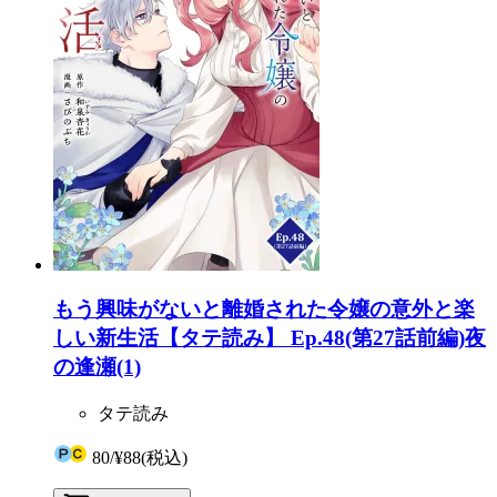
もう興味がないと離婚された令嬢の意外と楽
しい新生活【タテ読み】 Ep.48(第27話前編)夜
の逢瀬(1)
タテ読み
80
/
¥88
(税込)