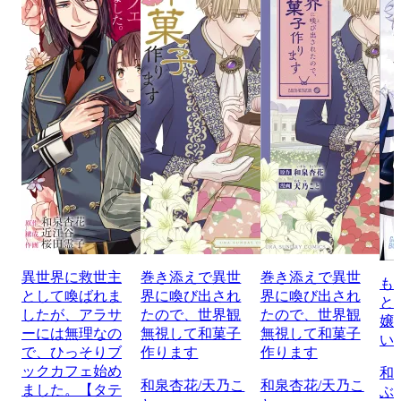
異世界に救世主
巻き添えで異世
巻き添えで異世
も
として喚ばれま
界に喚び出され
界に喚び出され
と
したが、アラサ
たので、世界観
たので、世界観
嬢
ーには無理なの
無視して和菓子
無視して和菓子
い
で、ひっそりブ
作ります
作ります
ックカフェ始め
和
和泉杏花/天乃こ
和泉杏花/天乃こ
ました。【タテ
ぶ