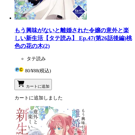
もう興味がないと離婚された令嬢の意外と楽
しい新生活【タテ読み】 Ep.47(第26話後編)桃
色の花の木(2)
タテ読み
80
/
¥88
(税込)
カートに追加
カートに追加しました