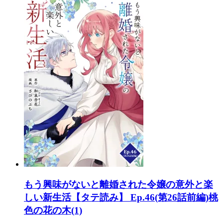
もう興味がないと離婚された令嬢の意外と楽
しい新生活【タテ読み】 Ep.46(第26話前編)桃
色の花の木(1)