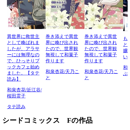
異世界に救世主
巻き添えで異世
巻き添えで異世
も
として喚ばれま
界に喚び出され
界に喚び出され
と
したが、アラサ
たので、世界観
たので、世界観
嬢
ーには無理なの
無視して和菓子
無視して和菓子
い
で、ひっそりブ
作ります
作ります
ックカフェ始め
和
和泉杏花/天乃こ
和泉杏花/天乃こ
ました。【タテ
ぶ
と
と
読み】
和泉杏花/近江谷/
桜田霊子
タテ読み
シードコミックス Fの作品