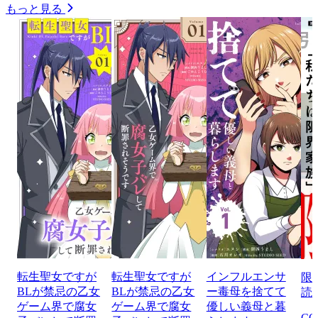
もっと見る
転生聖女ですが
転生聖女ですが
インフルエンサ
限
BLが禁忌の乙女
BLが禁忌の乙女
ー毒母を捨てて
読
ゲーム界で腐女
ゲーム界で腐女
優しい義母と暮
CO