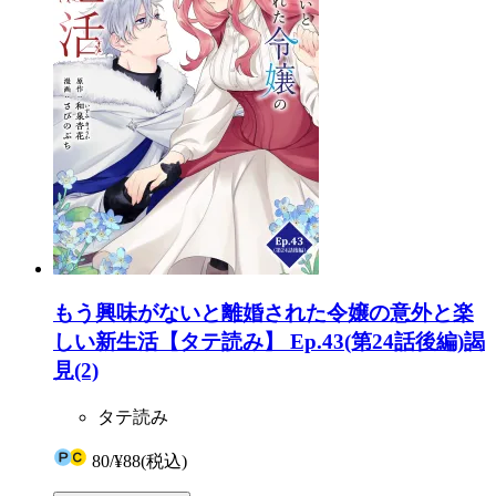
もう興味がないと離婚された令嬢の意外と楽
しい新生活【タテ読み】 Ep.43(第24話後編)謁
見(2)
タテ読み
80
/
¥88
(税込)