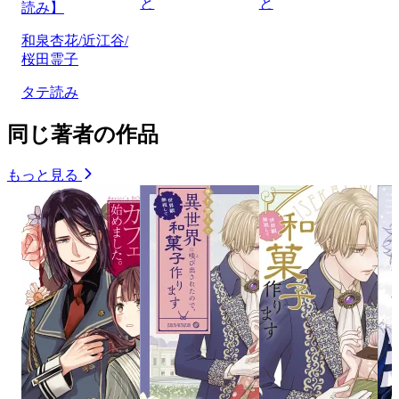
と
と
読み】
和泉杏花/近江谷/
桜田霊子
タテ読み
同じ著者の作品
もっと見る