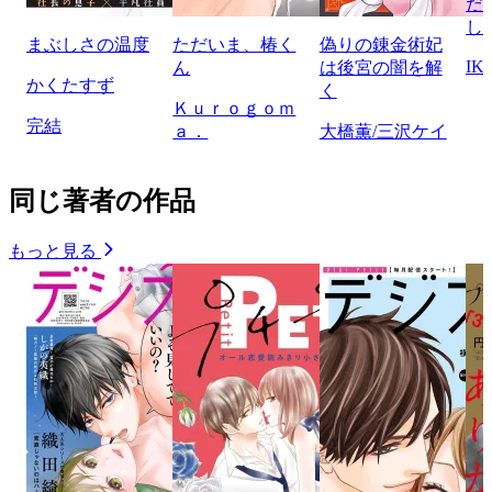
だ
し
まぶしさの温度
ただいま、椿く
偽りの錬金術妃
IK
ん
は後宮の闇を解
かくたすず
く
Ｋｕｒｏｇｏｍ
完結
ａ．
大橋薫/三沢ケイ
同じ著者の作品
もっと見る