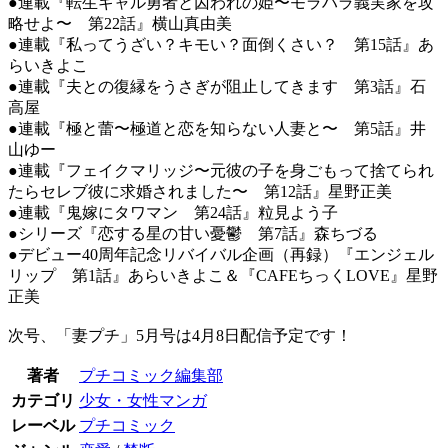
●連載『転生ギャル勇者と囚われの姫〜モラハラ義実家を攻
略せよ〜 第22話』横山真由美
●連載『私ってうざい？キモい？面倒くさい？ 第15話』あ
らいきよこ
●連載『夫との復縁をうさぎが阻止してきます 第3話』石
高屋
●連載『極と蕾〜極道と恋を知らない人妻と〜 第5話』井
山ゆー
●連載『フェイクマリッジ〜元彼の子を身ごもって捨てられ
たらセレブ彼に求婚されました〜 第12話』星野正美
●連載『鬼嫁にタワマン 第24話』粒見よう子
●シリーズ『恋する星の甘い憂鬱 第7話』森ちづる
●デビュー40周年記念リバイバル企画（再録）『エンジェル
リップ 第1話』あらいきよこ＆『CAFEちっくLOVE』星野
正美
次号、「妻プチ」5月号は4月8日配信予定です！
著者
プチコミック編集部
カテゴリ
少女・女性マンガ
レーベル
プチコミック