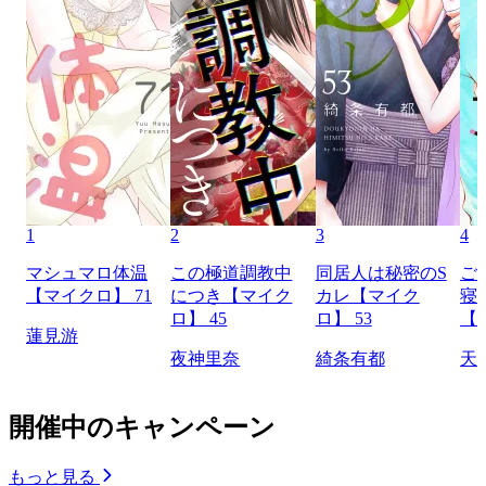
1
2
3
4
マシュマロ体温
この極道調教中
同居人は秘密のS
ご
【マイクロ】 71
につき【マイク
カレ【マイク
寝
ロ】 45
ロ】 53
【
蓮見游
夜神里奈
綺条有都
天
開催中のキャンペーン
もっと見る