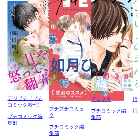
デジプチ（プチ
デジプチ
姉
コミック増刊）
プチプチコミッ
プチコミック編
姉
ク
プチコミック編
集部
集部
プチコミック編
集部