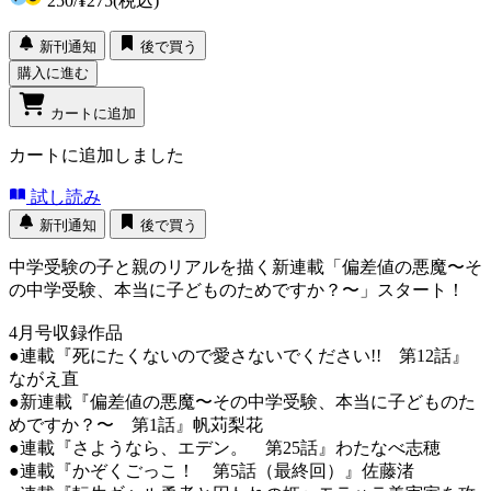
250
/
¥275
(税込)
新刊通知
後で買う
購入に進む
カートに追加
カートに追加しました
試し読み
新刊通知
後で買う
中学受験の子と親のリアルを描く新連載「偏差値の悪魔〜そ
の中学受験、本当に子どものためですか？〜」スタート！
4月号収録作品
●連載『死にたくないので愛さないでください!! 第12話』
ながえ直
●新連載『偏差値の悪魔〜その中学受験、本当に子どものた
めですか？〜 第1話』帆苅梨花
●連載『さようなら、エデン。 第25話』わたなべ志穂
●連載『かぞくごっこ！ 第5話（最終回）』佐藤渚