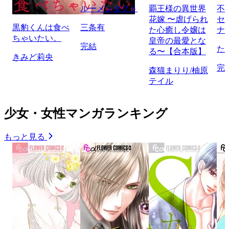
ルーメンタクト
覇王様の異世界
不
花嫁 〜虐げられ
セ
黒豹くんは食べ
三条有
た心癒し令嬢は
ナ
ちゃいたい。
皇帝の最愛とな
完結
た
る〜【合本版】
きみど莉央
完
森猫まりり/柚原
テイル
少女・女性マンガランキング
もっと見る