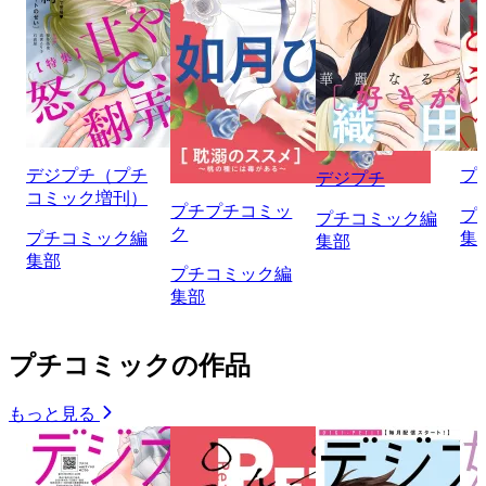
デジプチ（プチ
プ
デジプチ
コミック増刊）
プチプチコミッ
プ
プチコミック編
ク
プチコミック編
集
集部
集部
プチコミック編
集部
プチコミックの作品
もっと見る