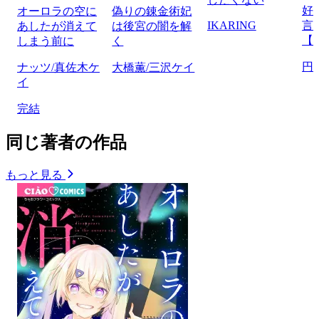
好
オーロラの空に
偽りの錬金術妃
IKARING
言
あしたが消えて
は後宮の闇を解
【
しまう前に
く
円
ナッツ/真佐木ケ
大橋薫/三沢ケイ
イ
完結
同じ著者の作品
もっと見る