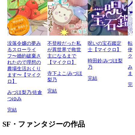
没落令嬢の夢み
不登校だった私
呪いの宝石鑑定
転
るスローライ
が異世界で救世
士【マイクロ】
使
フ〜婚約破棄さ
主になるまで
ク
時田鈴/みづほ梨
れたので理想の
【マイクロ】
乃
み
農場生活おくり
寺下よこ/みづほ
ま
ます〜【マイク
完結
梨乃
ロ】
完
完結
みづほ梨乃/佐倉
つゆみ
完結
SF・ファンタジーの作品