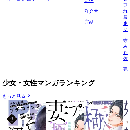
に〜
フ
洋介犬
れ
農
完結
ま
ジ
寺
み
も
佐
完
少女・女性マンガランキング
もっと見る