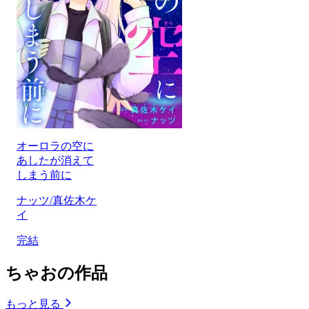
オーロラの空に
あしたが消えて
しまう前に
ナッツ/真佐木ケ
イ
完結
ちゃおの作品
もっと見る