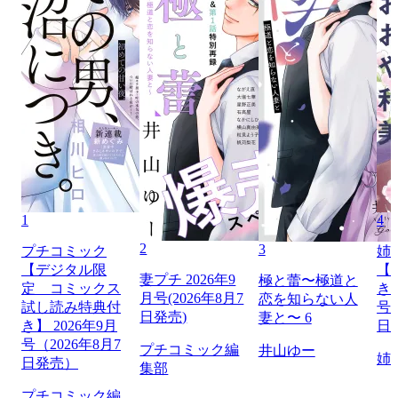
1
4
2
3
プチコミック
姉
【デジタル限
【
妻プチ 2026年9
極と蕾〜極道と
定 コミックス
き】
月号(2026年8月7
恋を知らない人
試し読み特典付
号（
日発売)
妻と〜 6
き】 2026年9月
日
号（2026年8月7
プチコミック編
井山ゆー
姉
日発売）
集部
プチコミック編