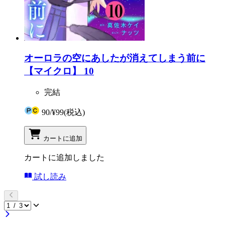
オーロラの空にあしたが消えてしまう前に
【マイクロ】 10
完結
90
/
¥99
(税込)
カートに追加
カートに追加しました
試し読み