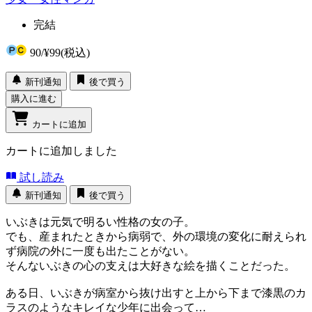
完結
90
/
¥99
(税込)
新刊通知
後で買う
購入に進む
カートに追加
カートに追加しました
試し読み
新刊通知
後で買う
いぶきは元気で明るい性格の女の子。
でも、産まれたときから病弱で、外の環境の変化に耐えられ
ず病院の外に一度も出たことがない。
そんないぶきの心の支えは大好きな絵を描くことだった。
ある日、いぶきが病室から抜け出すと上から下まで漆黒のカ
ラスのようなキレイな少年に出会って…