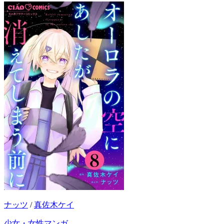
ナッツ
/
真佐木ケイ
少女・女性マンガ