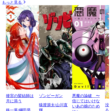
もっと見る
後宮の髪結師は
ゾンビーガン
悪魔の論破 〜
月に添う
信じてはいけな
猿渡源太/山川直
没
いあの娘のため
柊一葉/綱田早
輝
る