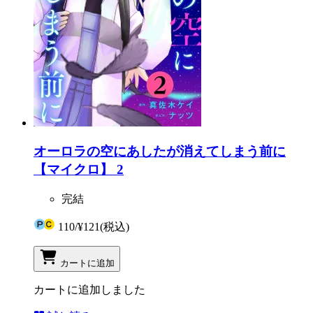
オーロラの空にあしたが消えてしまう前に
【マイクロ】 2
完結
110
/
¥121
(税込)
カートに追加
カートに追加しました