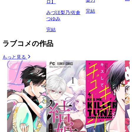
梨乃
ロ】
完結
みづほ梨乃/佐倉
つゆみ
完結
ラブコメの作品
もっと見る