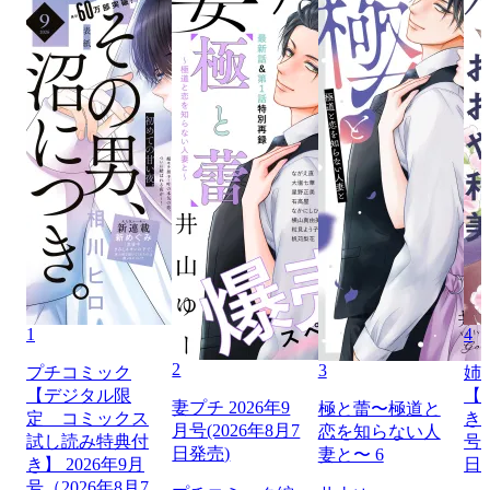
1
4
2
3
プチコミック
姉
【デジタル限
【
妻プチ 2026年9
極と蕾〜極道と
定 コミックス
き】
月号(2026年8月7
恋を知らない人
試し読み特典付
号（
日発売)
妻と〜 6
き】 2026年9月
日
号（2026年8月7