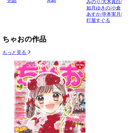
完結
完結
みのり/大木真白/
如月ゆきの/小倉
あすか/寺本実月/
灯屋すぐる
ちゃおの作品
もっと見る