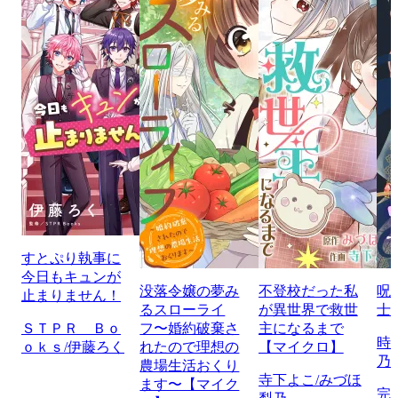
すとぷり執事に
今日もキュンが
没落令嬢の夢み
不登校だった私
呪
止まりません！
るスローライ
が異世界で救世
士
ＳＴＰＲ Ｂｏ
フ〜婚約破棄さ
主になるまで
時
ｏｋｓ/伊藤ろく
れたので理想の
【マイクロ】
乃
農場生活おくり
寺下よこ/みづほ
ます〜【マイク
完