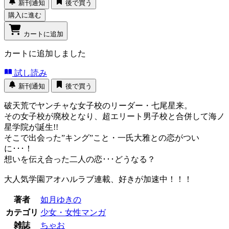
新刊通知
後で買う
購入に進む
カートに追加
カートに追加しました
試し読み
新刊通知
後で買う
破天荒でヤンチャな女子校のリーダー・七尾星来。
その女子校が廃校となり、超エリート男子校と合併して海ノ
星学院が誕生!!
そこで出会った”キング”こと・一氏大雅との恋がつい
に･･･！
想いを伝え合った二人の恋･･･どうなる？
大人気学園アオハルラブ連載、好きが加速中！！！
著者
如月ゆきの
カテゴリ
少女・女性マンガ
雑誌
ちゃお