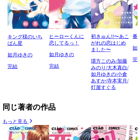
ヒーローくんに
初きゅん!!〜あこ
番
キング様のいち
恋してるっ！
がれの恋はじめ
ばん星
如
ました〜
如月ゆきの
如月ゆきの
完
環方このみ/加藤
完結
完結
みのり/大木真白/
如月ゆきの/小倉
あすか/寺本実月/
灯屋すぐる
同じ著者の作品
もっと見る