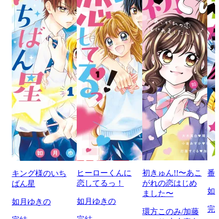
ヒーローくんに
初きゅん!!〜あこ
番
キング様のいち
恋してるっ！
がれの恋はじめ
ばん星
如
ました〜
如月ゆきの
如月ゆきの
完
環方このみ/加藤