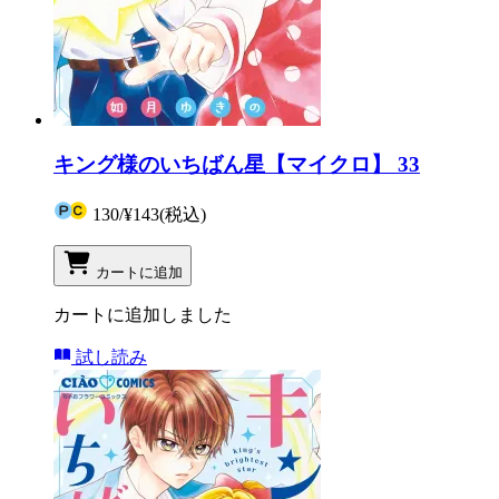
キング様のいちばん星【マイクロ】 33
130
/
¥143
(税込)
カートに追加
カートに追加しました
試し読み