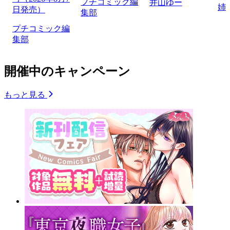
プチコミック編
井山ゆー
姉
日発売）
集部
プチコミック編
集部
開催中のキャンペーン
もっと見る