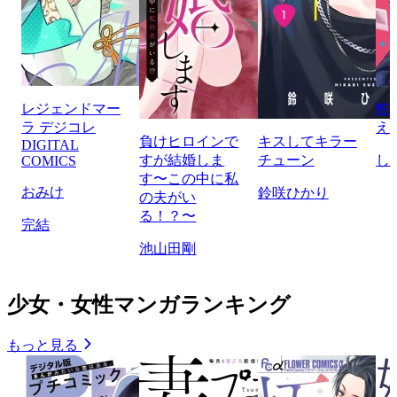
レジェンドマー
蛇
ラ デジコレ
え
負けヒロインで
キスしてキラー
DIGITAL
すが結婚しま
チューン
し
COMICS
す〜この中に私
おみけ
鈴咲ひかり
の夫がい
る！？〜
完結
池山田剛
少女・女性マンガランキング
もっと見る