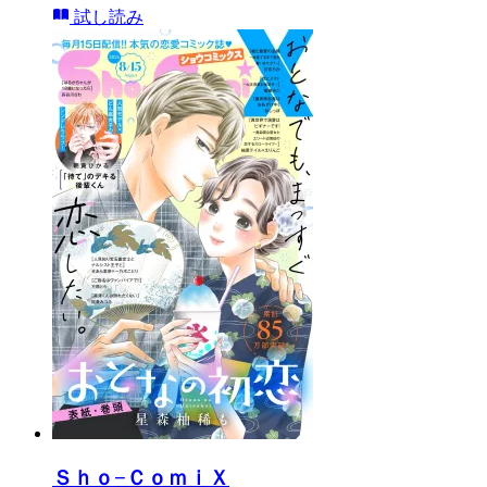
試し読み
Ｓｈｏ−ＣｏｍｉＸ