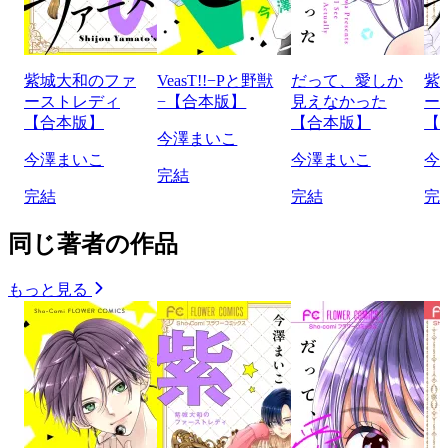
紫城大和のファ
VeasT!!−Pと野獣
だって、愛しか
紫
ーストレディ
−【合本版】
見えなかった
ー
【合本版】
【合本版】
【
今澤まいこ
今澤まいこ
今澤まいこ
今
完結
完結
完結
完
同じ著者の作品
もっと見る