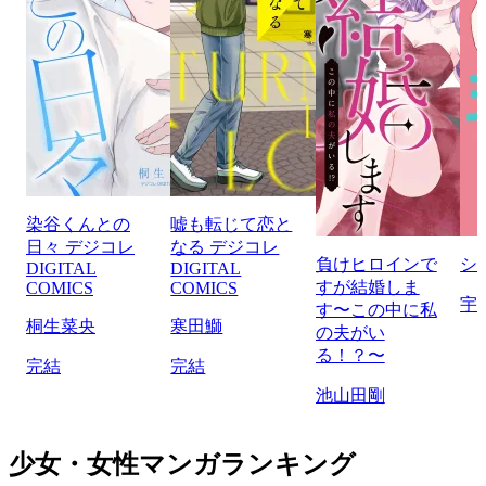
染谷くんとの
嘘も転じて恋と
日々 デジコレ
なる デジコレ
負けヒロインで
シ
DIGITAL
DIGITAL
すが結婚しま
COMICS
COMICS
宇
す〜この中に私
桐生菜央
寒田鰤
の夫がい
る！？〜
完結
完結
池山田剛
少女・女性マンガランキング