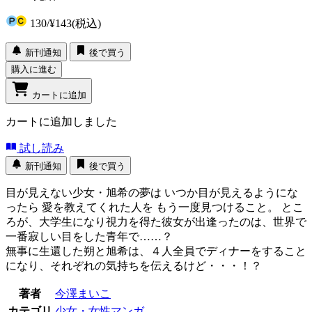
130
/
¥143
(税込)
新刊通知
後で買う
購入に進む
カートに追加
カートに追加しました
試し読み
新刊通知
後で買う
目が見えない少女・旭希の夢は いつか目が見えるようにな
ったら 愛を教えてくれた人を もう一度見つけること。 とこ
ろが、大学生になり視力を得た彼女が出逢ったのは、世界で
一番寂しい目をした青年で……？
無事に生還した朔と旭希は、４人全員でディナーをすること
になり、それぞれの気持ちを伝えるけど・・・！？
著者
今澤まいこ
カテゴリ
少女・女性マンガ