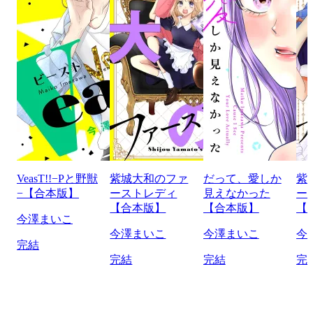
VeasT!!−Pと野獣
紫城大和のファ
だって、愛しか
紫
−【合本版】
ーストレディ
見えなかった
ー
【合本版】
【合本版】
【
今澤まいこ
今澤まいこ
今澤まいこ
今
完結
完結
完結
完