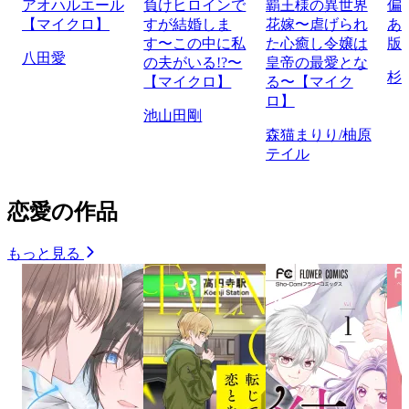
アオハルエール
負けヒロインで
覇王様の異世界
偏
【マイクロ】
すが結婚しま
花嫁〜虐げられ
あ
す〜この中に私
た心癒し令嬢は
版
八田愛
の夫がいる!?〜
皇帝の最愛とな
杉
【マイクロ】
る〜【マイク
ロ】
池山田剛
森猫まりり/柚原
テイル
恋愛の作品
もっと見る