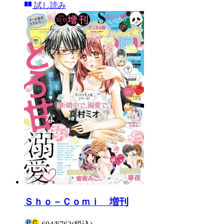
試し読み
Ｓｈｏ－Ｃｏｍｉ 増刊