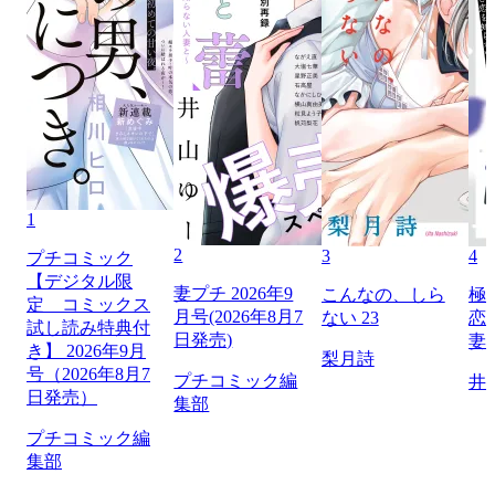
1
2
3
4
プチコミック
【デジタル限
妻プチ 2026年9
こんなの、しら
極
定 コミックス
月号(2026年8月7
ない 23
恋
試し読み特典付
日発売)
妻
き】 2026年9月
梨月詩
号（2026年8月7
プチコミック編
井
日発売）
集部
プチコミック編
集部