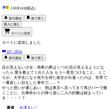
130
/
¥143
(税込)
新刊通知
後で買う
購入に進む
カートに追加
カートに追加しました
試し読み
新刊通知
後で買う
目が見えない少女・旭希の夢は いつか目が見えるようにな
ったら 愛を教えてくれた人を もう一度見つけること。 とこ
ろが、大学生になり視力を得た彼女が出逢ったのは、世界で
一番寂しい目をした青年で……？
やっと想いが通じあい、朔は東京へ戻ってきて再びバーで働
くことに。仕事終わりの帰り道に二人の距離は縮まってい
き・・・！？
著者
今澤まいこ