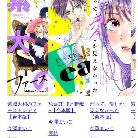
紫城大和のファ
VeasT!!−Pと野獣
だって、愛しか
紫
ーストレディ
−【合本版】
見えなかった
ー
【合本版】
【合本版】
【
今澤まいこ
今澤まいこ
今澤まいこ
今
完結