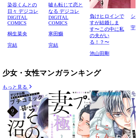
染谷くんとの
嘘も転じて恋と
日々 デジコレ
なる デジコレ
負けヒロインで
シ
DIGITAL
DIGITAL
すが結婚しま
COMICS
COMICS
宇
す〜この中に私
桐生菜央
寒田鰤
の夫がい
る！？〜
完結
完結
池山田剛
少女・女性マンガランキング
もっと見る