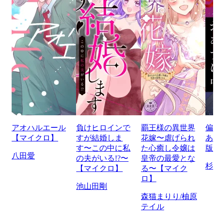
アオハルエール
負けヒロインで
覇王様の異世界
偏
【マイクロ】
すが結婚しま
花嫁〜虐げられ
あ
す〜この中に私
た心癒し令嬢は
版
八田愛
の夫がいる!?〜
皇帝の最愛とな
杉
【マイクロ】
る〜【マイク
ロ】
池山田剛
森猫まりり/柚原
テイル