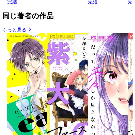
完結
完結
完
同じ著者の作品
もっと見る