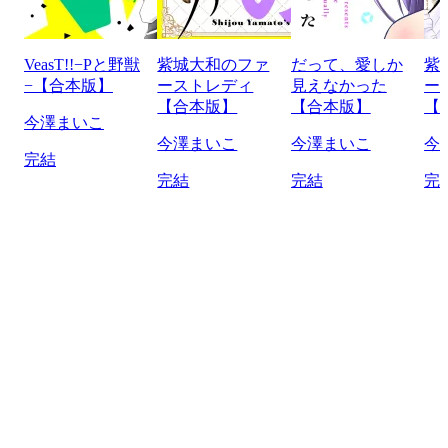
VeasT!!−Pと野獣
紫城大和のファ
だって、愛しか
紫
−【合本版】
ーストレディ
見えなかった
ー
【合本版】
【合本版】
【
今澤まいこ
今澤まいこ
今澤まいこ
今
完結
完結
完結
完