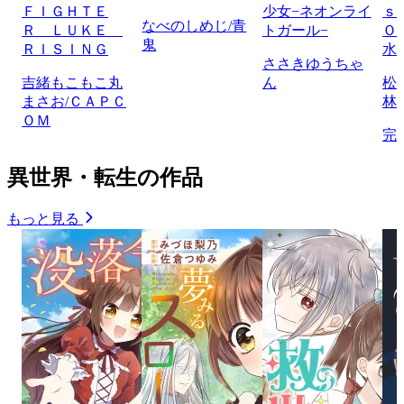
ＦＩＧＨＴＥ
少女−ネオンライ
ｓ
なべのしめじ/青
Ｒ ＬＵＫＥ
トガール−
Ｏ
鬼
ＲＩＳＩＮＧ
水
ささきゆうちゃ
吉緒もこもこ丸
ん
松
まさお/ＣＡＰＣ
林
ＯＭ
完
異世界・転生の作品
もっと見る