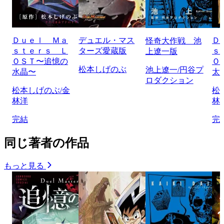
Ｄｕｅｌ Ｍａ
デュエル・マス
Ｄ
怪奇大作戦 池
ｓｔｅｒｓ Ｌ
ターズ愛蔵版
ｓ
上遼一版
ＯＳＴ〜追憶の
Ｏ
松本しげのぶ
池上遼一/円谷プ
水晶〜
太
ロダクション
松本しげのぶ/金
松
林洋
林
完結
完
同じ著者の作品
もっと見る