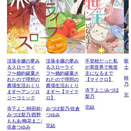
没落令嬢の夢み
没落令嬢の夢み
不登校だった私
呪
るスローライ
るスローライ
が異世界で救世
士
フ〜婚約破棄さ
フ〜婚約破棄さ
主になるまで
時
れたので理想の
れたので理想の
【マイクロ】
乃
農場生活おくり
農場生活おくり
寺下よこ/みづほ
ます〜アンソロ
ます〜【マイク
完
梨乃
ジーコミック
ロ】
完結
寺下よこ/時田鈴/
みづほ梨乃/佐倉
みづほ梨乃/西野
つゆみ
ももあ/梅花まこ/
完結
佐倉つゆみ