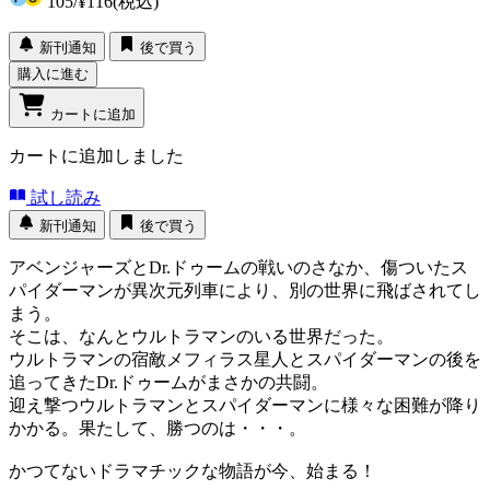
105
/
¥116
(税込)
新刊通知
後で買う
購入に進む
カートに追加
カートに追加しました
試し読み
新刊通知
後で買う
アベンジャーズとDr.ドゥームの戦いのさなか、傷ついたス
パイダーマンが異次元列車により、別の世界に飛ばされてし
まう。
そこは、なんとウルトラマンのいる世界だった。
ウルトラマンの宿敵メフィラス星人とスパイダーマンの後を
追ってきたDr.ドゥームがまさかの共闘。
迎え撃つウルトラマンとスパイダーマンに様々な困難が降り
かかる。果たして、勝つのは・・・。
かつてないドラマチックな物語が今、始まる！