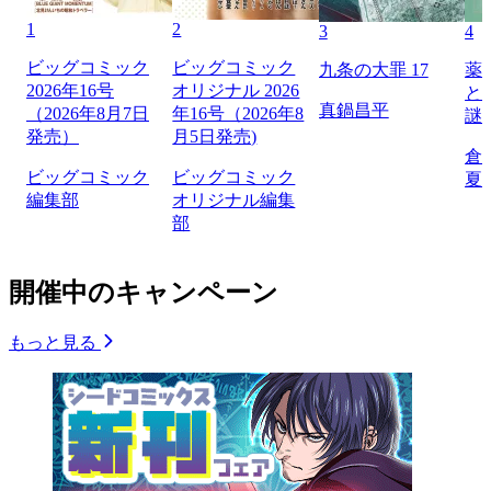
1
2
3
4
ビッグコミック
ビッグコミック
九条の大罪 17
薬
2026年16号
オリジナル 2026
と
真鍋昌平
（2026年8月7日
年16号（2026年8
謎
発売）
月5日発売)
倉
ビッグコミック
ビッグコミック
夏
編集部
オリジナル編集
部
開催中のキャンペーン
もっと見る