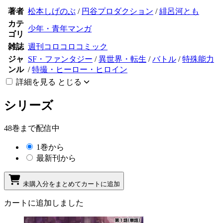
著者
松本しげのぶ
/
円谷プロダクション
/
緋呂河とも
カテ
少年・青年マンガ
ゴリ
雑誌
週刊コロコロコミック
ジャ
SF・ファンタジー
/
異世界・転生
/
バトル
/
特殊能力
ンル
/
特撮・ヒーロー・ヒロイン
詳細を見る
とじる
シリーズ
48巻まで配信中
1巻から
最新刊から
未購入分をまとめてカートに追加
カートに追加しました