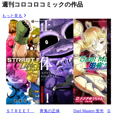
週刊コロコロコミックの作品
もっと見る
ＳＴＲＥＥＴ
青鬼の正体
Duel Masters 蛍光
Ｄ