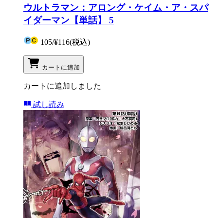
ウルトラマン：アロング・ケイム・ア・スパ
イダーマン【単話】 5
105
/
¥116
(税込)
カートに追加
カートに追加しました
試し読み