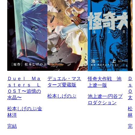
Ｄｕｅｌ Ｍａ
デュエル・マス
Ｄ
怪奇大作戦 池
ｓｔｅｒｓ Ｌ
ターズ愛蔵版
ｓ
上遼一版
ＯＳＴ〜追憶の
Ｏ
松本しげのぶ
池上遼一/円谷プ
水晶〜
太
ロダクション
松本しげのぶ/金
松
林洋
林
完結
完