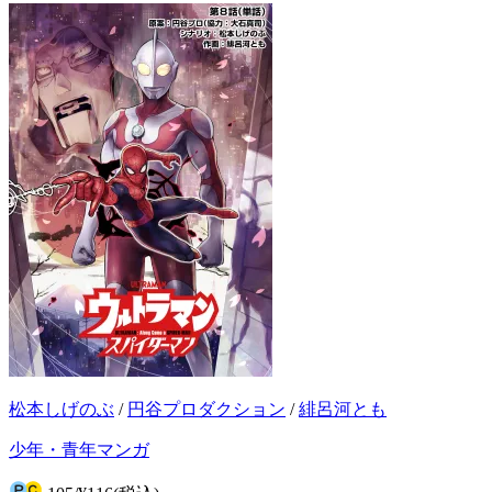
松本しげのぶ
/
円谷プロダクション
/
緋呂河とも
少年・青年マンガ