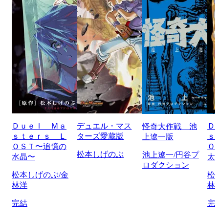
Ｄｕｅｌ Ｍａ
デュエル・マス
Ｄ
怪奇大作戦 池
ｓｔｅｒｓ Ｌ
ターズ愛蔵版
ｓ
上遼一版
ＯＳＴ〜追憶の
Ｏ
松本しげのぶ
池上遼一/円谷プ
水晶〜
太
ロダクション
松本しげのぶ/金
松
林洋
林
完結
完