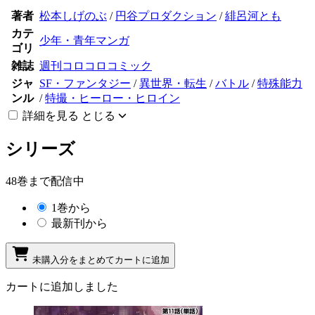
著者
松本しげのぶ
/
円谷プロダクション
/
緋呂河とも
カテ
少年・青年マンガ
ゴリ
雑誌
週刊コロコロコミック
ジャ
SF・ファンタジー
/
異世界・転生
/
バトル
/
特殊能力
ンル
/
特撮・ヒーロー・ヒロイン
詳細を見る
とじる
シリーズ
48巻まで配信中
1巻から
最新刊から
未購入分をまとめてカートに追加
カートに追加しました