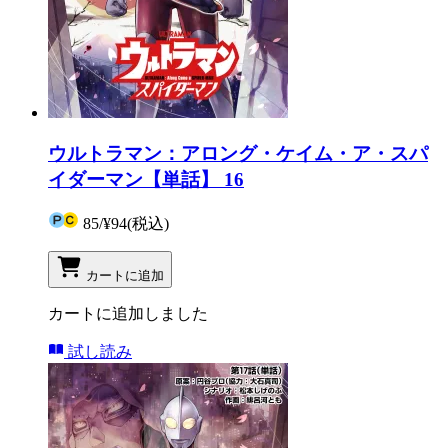
ウルトラマン：アロング・ケイム・ア・スパ
イダーマン【単話】 16
85
/
¥94
(税込)
カートに追加
カートに追加しました
試し読み