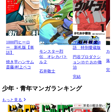
1000円ヒーロ
ウルトラ兄弟物
ー 新札版【単
語 特別愛蔵版
モンスター烈
カ
話】
伝 オレカバト
円谷プロダクシ
落
焼き芋ハンサム
ル２
ョン/かたおか徹
斎藤/村上ペコ
治
完
石井敬士
完結
少年・青年マンガランキング
もっと見る