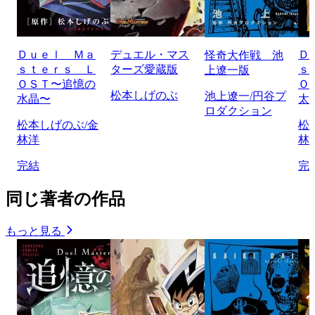
Ｄｕｅｌ Ｍａ
デュエル・マス
Ｄ
怪奇大作戦 池
ｓｔｅｒｓ Ｌ
ターズ愛蔵版
ｓ
上遼一版
ＯＳＴ〜追憶の
Ｏ
松本しげのぶ
池上遼一/円谷プ
水晶〜
太
ロダクション
松本しげのぶ/金
松
林洋
林
完結
完
同じ著者の作品
もっと見る