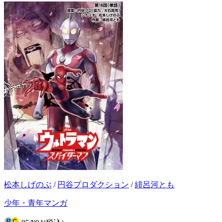
松本しげのぶ
/
円谷プロダクション
/
緋呂河とも
少年・青年マンガ