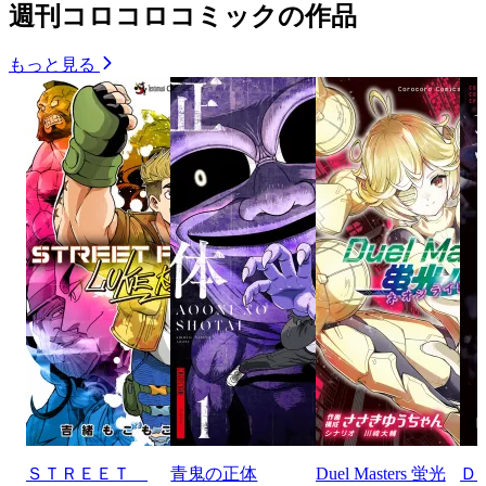
週刊コロコロコミックの作品
もっと見る
ＳＴＲＥＥＴ
青鬼の正体
Duel Masters 蛍光
Ｄ