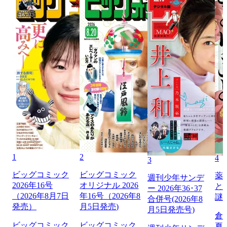
1
2
4
3
ビッグコミック
ビッグコミック
薬
週刊少年サンデ
2026年16号
オリジナル 2026
と
ー 2026年36･37
（2026年8月7日
年16号（2026年8
謎
合併号(2026年8
発売）
月5日発売)
月5日発売号)
倉
ビッグコミック
ビッグコミック
夏