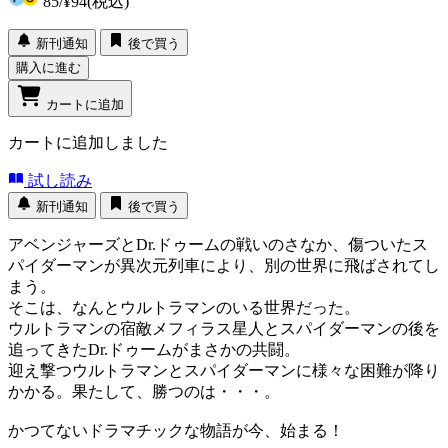
85
/
¥94
(税込)
新刊通知
後で買う
購入に進む
カートに追加
カートに追加しました
試し読み
新刊通知
後で買う
アベンジャーズとDr.ドゥームの戦いのさなか、傷ついたス
パイダーマンが異次元列車により、別の世界に飛ばされてし
まう。
そこは、なんとウルトラマンのいる世界だった。
ウルトラマンの宿敵メフィラス星人とスパイダーマンの後を
追ってきたDr.ドゥームがまさかの共闘。
迎え撃つウルトラマンとスパイダーマンに様々な困難が降り
かかる。果たして、勝つのは・・・。
かつてないドラマチックな物語が今、始まる！