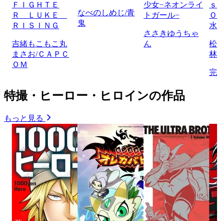
ＦＩＧＨＴＥ
少女−ネオンライ
ｓ
なべのしめじ/青
Ｒ ＬＵＫＥ
トガール−
Ｏ
鬼
ＲＩＳＩＮＧ
水
ささきゆうちゃ
吉緒もこもこ丸
ん
松
まさお/ＣＡＰＣ
林
ＯＭ
完
特撮・ヒーロー・ヒロインの作品
もっと見る