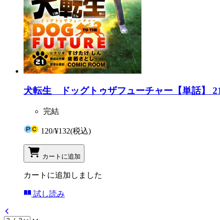
犬転生 ドッグトゥザフューチャー【単話】 2
完結
120
/
¥132
(税込)
カートに追加
カートに追加しました
試し読み