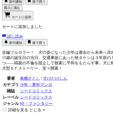
新刊通知
後で買う
購入に進む
カートに追加
カートに追加しました
試し読み
新刊通知
後で買う
全編フルカラー！ 犬の姿になった少年は過去から未来へ戻
15歳の誕生日の当日、交通事故にあった牧タケシは３年前の
つ――両親の不倫を阻止して牧家に平和をもたらす事。犬に
犬型ＳＦストーリー、堂々開幕！
著者
来栖さとし
/
すけたけしん
カテゴリ
少年・青年マンガ
雑誌
シードコミックス
レーベル
シードコミックス
ジャンル
SF・ファンタジー
詳細を見る
とじる