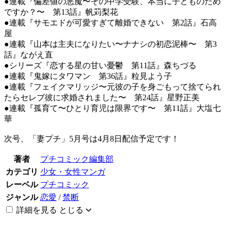
●連載『偏差値の悪魔〜その中学受験、本当に子どものため
ですか？〜 第13話』帆苅梨花
●連載『サモエドが可愛すぎて離婚できない 第2話』石高
屋
●連載『山本は主夫になりたい〜ナナシの初恋泥棒〜 第3
話』ながえ直
●シリーズ『恋する星の甘い憂鬱 第11話』森ちづる
●連載『鬼嫁にタワマン 第36話』粒見よう子
●連載『フェイクマリッジ〜元彼の子を身ごもって捨てられ
たらセレブ彼に求婚されました〜 第24話』星野正美
●連載『孤育て〜ひとり育児は限界です〜 第11話』大塩七
華
次号、「妻プチ」5月号は4月8日配信予定です！
著者
プチコミック編集部
カテゴリ
少女・女性マンガ
レーベル
プチコミック
ジャンル
恋愛
/
禁断
詳細を見る
とじる