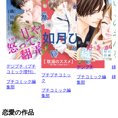
デジプチ（プチ
デジプチ
姉
コミック増刊）
プチプチコミッ
プチコミック編
姉
ク
プチコミック編
集部
集部
プチコミック編
集部
恋愛の作品