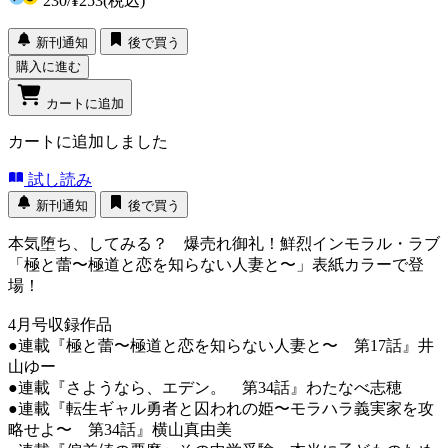
230
/
¥253
(税込)
新刊通知
後で買う
購入に進む
カートに追加
カートに追加しました
試し読み
新刊通知
後で買う
本気堕ち、してみる？ 爆売れ御礼！鮮烈インモラル・ラブ
「極と蕾〜極道と恋を知らない人妻と〜」表紙カラーで登
場！
4月号収録作品
●連載『極と蕾〜極道と恋を知らない人妻と〜 第17話』井
山ゆー
●連載『さようなら、エデン。 第34話』わたなべ志穂
●連載『転生ギャル勇者と囚われの姫〜モラハラ義実家を攻
略せよ〜 第34話』横山真由美