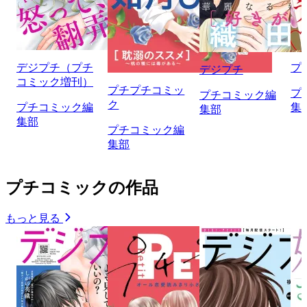
デジプチ（プチ
プ
デジプチ
コミック増刊）
プチプチコミッ
プ
プチコミック編
ク
プチコミック編
集
集部
集部
プチコミック編
集部
プチコミックの作品
もっと見る