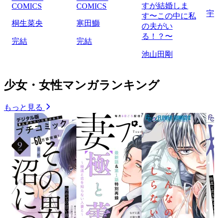
すが結婚しま
COMICS
COMICS
宇
す〜この中に私
桐生菜央
寒田鰤
の夫がい
る！？〜
完結
完結
池山田剛
少女・女性マンガランキング
もっと見る