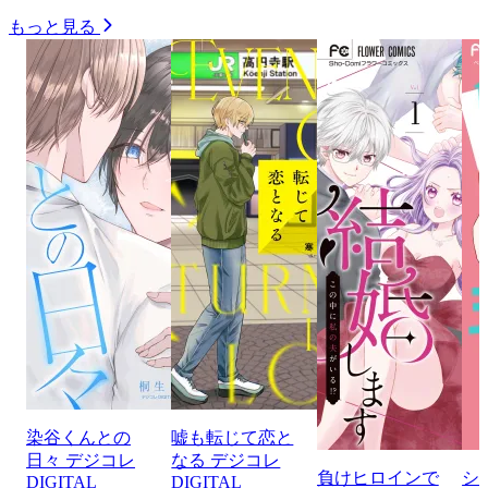
もっと見る
染谷くんとの
嘘も転じて恋と
日々 デジコレ
なる デジコレ
負けヒロインで
シ
DIGITAL
DIGITAL