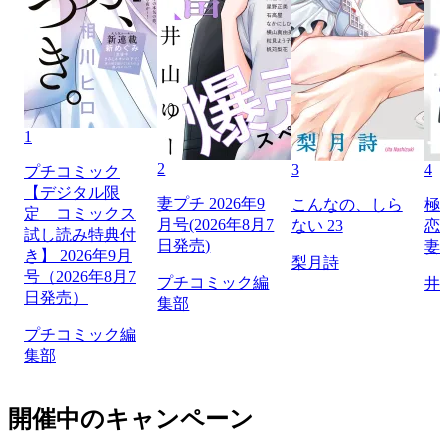
1
2
3
4
プチコミック
【デジタル限
妻プチ 2026年9
こんなの、しら
極
定 コミックス
月号(2026年8月7
ない 23
恋
試し読み特典付
日発売)
妻
き】 2026年9月
梨月詩
号（2026年8月7
プチコミック編
井
日発売）
集部
プチコミック編
集部
開催中のキャンペーン