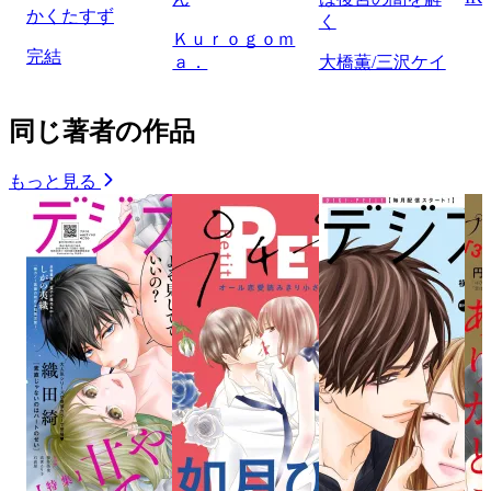
かくたすず
く
Ｋｕｒｏｇｏｍ
完結
ａ．
大橋薫/三沢ケイ
同じ著者の作品
もっと見る