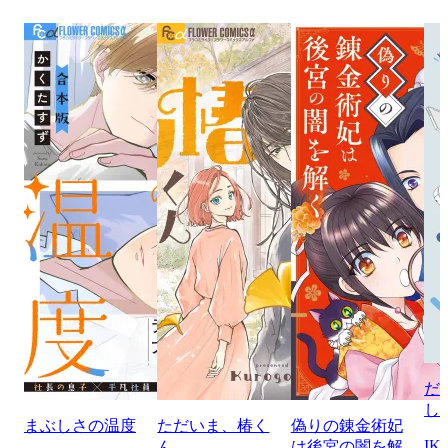
だ
し
まぶしさの温度
ただいま、椿く
偽りの錬金術妃
IK
ん
は後宮の闇を解