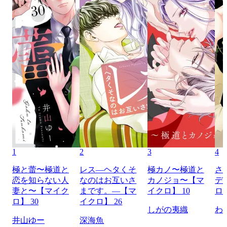
1
2
3
4
極と蕾〜極道と
レス―ヘタくそ
極カノ〜極道と
さ
恋を知らない人
なのはお互いさ
カノジョ〜【マ
デ
妻と〜【マイク
まです。―【マ
イクロ】 10
ロ】
ロ】 30
イクロ】 26
しがの夷織
わ
井山ゆー
深海魚