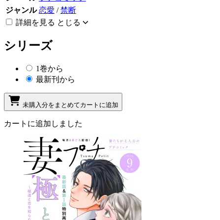
ジャンル
恋愛
/
禁断
詳細を見る
とじる
シリーズ
1巻から
最新刊から
未購入分をまとめてカートに追加
カートに追加しました