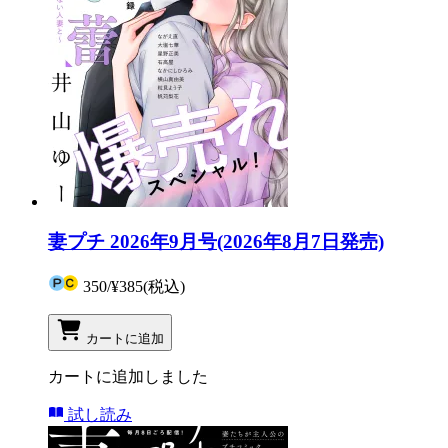
妻プチ 2026年9月号(2026年8月7日発売)
350
/
¥385
(税込)
カートに追加
カートに追加しました
試し読み