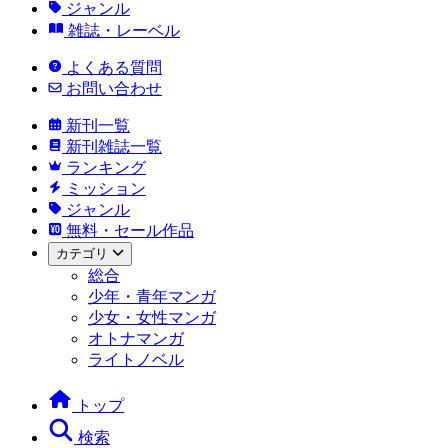
ジャンル
雑誌・レーベル
よくある質問
お問い合わせ
新刊一覧
新刊雑誌一覧
ランキング
ミッション
ジャンル
無料・セール作品
カテゴリ
総合
少年・青年マンガ
少女・女性マンガ
オトナマンガ
ライトノベル
トップ
検索