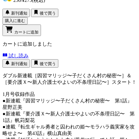
250
/
¥275
(税込)
新刊通知
後で買う
購入に進む
カートに追加
カートに追加しました
試し読み
新刊通知
後で買う
ダブル新連載［因習マリッジ〜子だくさん村の秘密〜］＆
［要介護Ｘ〜新人介護士やよいの不条理日記〜］スタート！
1月号収録作品
●新連載『因習マリッジ〜子だくさん村の秘密〜 第1話』
星野正美
●新連載『要介護Ｘ〜新人介護士やよいの不条理日記〜 第
1話』帆苅梨花
●連載『転生ギャル勇者と囚われの姫〜モラハラ義実家を攻
略せよ〜 第43話』横山真由美