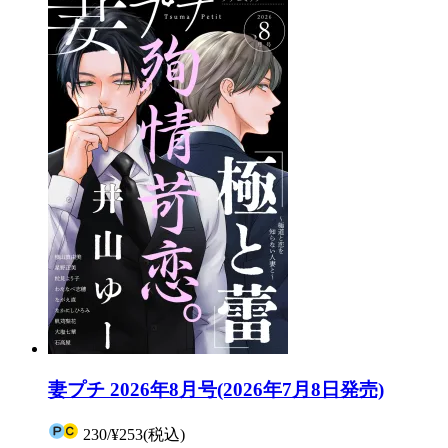
妻プチ 2026年8月号(2026年7月8日発売)
230
/
¥253
(税込)