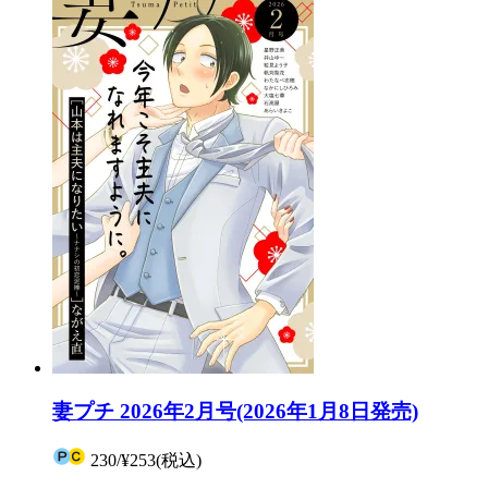
妻プチ 2026年2月号(2026年1月8日発売)
230
/
¥253
(税込)