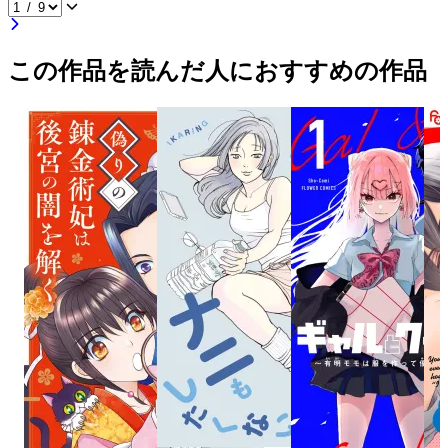
この作品を読んだ人におすすめの作品