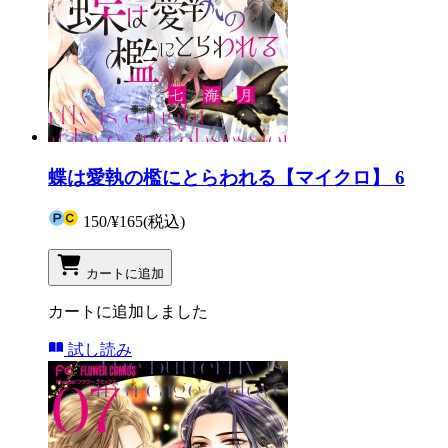
蝶は愛執の檻にとらわれる【マイクロ】 6
150
/
¥165
(税込)
カートに追加
カートに追加しました
試し読み