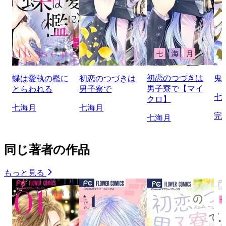
初恋のつづきは
蝶は愛執の檻に
初恋のつづきは
鬼
男子寮で【マイ
とらわれる
男子寮で
七
クロ】
七海月
七海月
完
七海月
同じ著者の作品
もっと見る