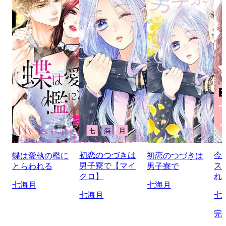
初恋のつづきは
今
蝶は愛執の檻に
初恋のつづきは
男子寮で【マイ
ス
とらわれる
男子寮で
クロ】
れ
七海月
七海月
七海月
七
完