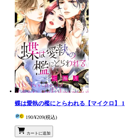
蝶は愛執の檻にとらわれる【マイクロ】 1
190
/
¥209
(税込)
カートに追加