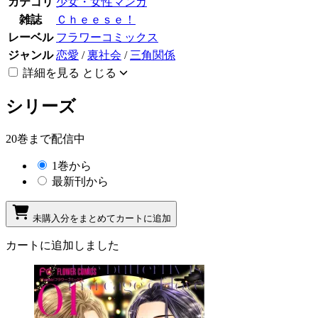
カテゴリ
少女・女性マンガ
雑誌
Ｃｈｅｅｓｅ！
レーベル
フラワーコミックス
ジャンル
恋愛
/
裏社会
/
三角関係
詳細を見る
とじる
シリーズ
20巻まで配信中
1巻から
最新刊から
未購入分をまとめてカートに追加
カートに追加しました