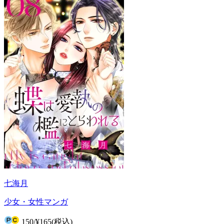
七海月
少女・女性マンガ
150
/
¥165
(税込)