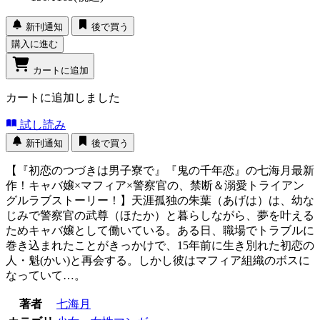
新刊通知
後で買う
購入に進む
カートに追加
カートに追加しました
試し読み
新刊通知
後で買う
【『初恋のつづきは男子寮で』『鬼の千年恋』の七海月最新
作！キャバ嬢×マフィア×警察官の、禁断＆溺愛トライアン
グルラブストーリー！】天涯孤独の朱葉（あげは）は、幼な
じみで警察官の武尊（ほたか）と暮らしながら、夢を叶える
ためキャバ嬢として働いている。ある日、職場でトラブルに
巻き込まれたことがきっかけで、15年前に生き別れた初恋の
人・魁(かい)と再会する。しかし彼はマフィア組織のボスに
なっていて…。
著者
七海月