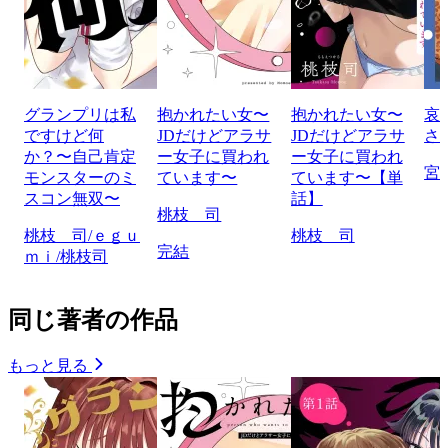
グランプリは私
抱かれたい女〜
抱かれたい女〜
哀
ですけど何
JDだけどアラサ
JDだけどアラサ
さ
か？〜自己肯定
ー女子に買われ
ー女子に買われ
宮
モンスターのミ
ています〜
ています〜【単
スコン無双〜
話】
桃枝 司
桃枝 司/ｅｇｕ
桃枝 司
完結
ｍｉ/桃枝司
同じ著者の作品
もっと見る