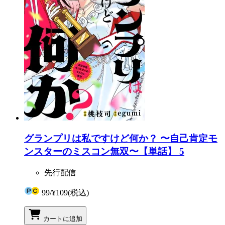
グランプリは私ですけど何か？ 〜自己肯定モ
ンスターのミスコン無双〜【単話】 5
先行配信
99
/
¥109
(税込)
カートに追加