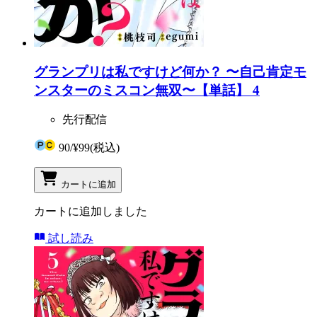
グランプリは私ですけど何か？ 〜自己肯定モ
ンスターのミスコン無双〜【単話】 4
先行配信
90
/
¥99
(税込)
カートに追加
カートに追加しました
試し読み