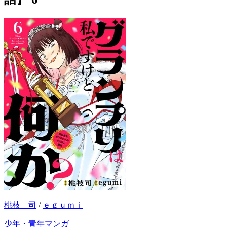
桃枝 司
/
ｅｇｕｍｉ
少年・青年マンガ