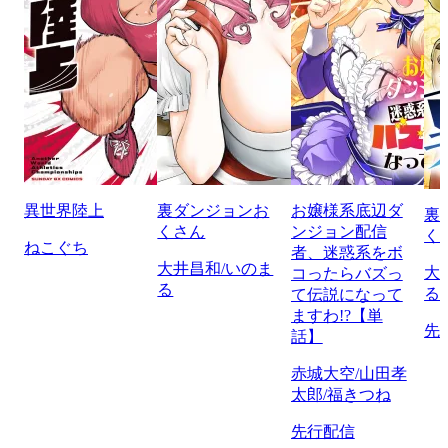
異世界陸上
裏ダンジョンお
お嬢様系底辺ダ
裏
くさん
ンジョン配信
く
ねこぐち
者、迷惑系をボ
大井昌和/いのま
大
コったらバズっ
る
る
て伝説になって
ますわ!?【単
先
話】
赤城大空/山田孝
太郎/福きつね
先行配信