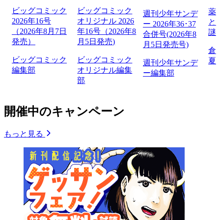
ビッグコミック
ビッグコミック
薬
週刊少年サンデ
2026年16号
オリジナル 2026
と
ー 2026年36･37
（2026年8月7日
年16号（2026年8
謎
合併号(2026年8
発売）
月5日発売)
月5日発売号)
倉
ビッグコミック
ビッグコミック
夏
週刊少年サンデ
編集部
オリジナル編集
ー編集部
部
開催中のキャンペーン
もっと見る