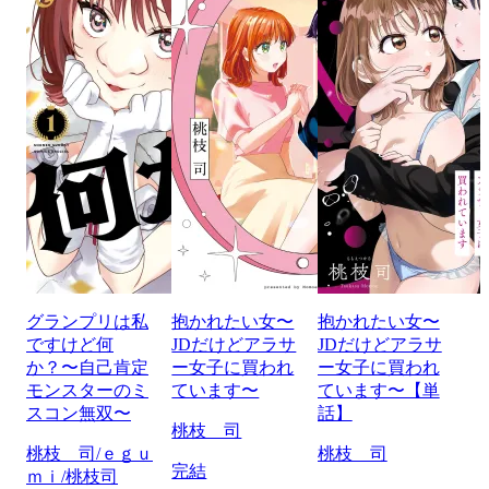
グランプリは私
抱かれたい女〜
抱かれたい女〜
ですけど何
JDだけどアラサ
JDだけどアラサ
か？〜自己肯定
ー女子に買われ
ー女子に買われ
モンスターのミ
ています〜
ています〜【単
スコン無双〜
話】
桃枝 司
桃枝 司/ｅｇｕ
桃枝 司
完結
ｍｉ/桃枝司