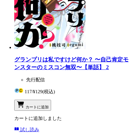
グランプリは私ですけど何か？ 〜自己肯定モ
ンスターのミスコン無双〜【単話】 2
先行配信
117
/
¥129
(税込)
カートに追加
カートに追加しました
試し読み