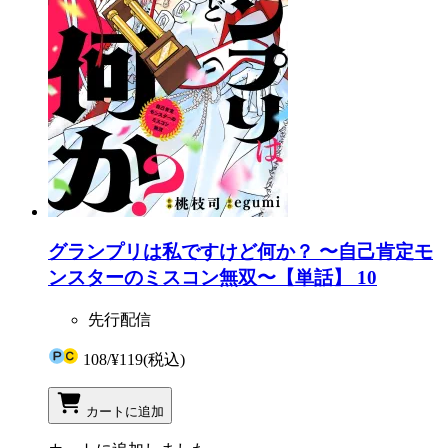
グランプリは私ですけど何か？ 〜自己肯定モ
ンスターのミスコン無双〜【単話】 10
先行配信
108
/
¥119
(税込)
カートに追加