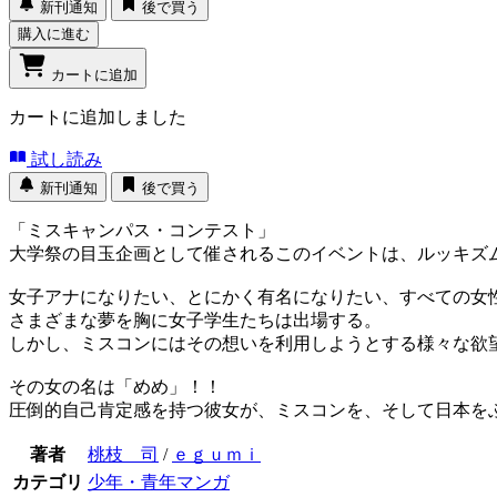
新刊通知
後で買う
購入に進む
カートに追加
カートに追加しました
試し読み
新刊通知
後で買う
「ミスキャンパス・コンテスト」
大学祭の目玉企画として催されるこのイベントは、ルッキズ
女子アナになりたい、とにかく有名になりたい、すべての女
さまざまな夢を胸に女子学生たちは出場する。
しかし、ミスコンにはその想いを利用しようとする様々な欲
その女の名は「めめ」！！
圧倒的自己肯定感を持つ彼女が、ミスコンを、そして日本を
著者
桃枝 司
/
ｅｇｕｍｉ
カテゴリ
少年・青年マンガ