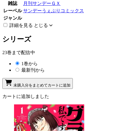
雑誌
月刊サンデーＧＸ
レーベル
サンデーうぇぶりコミックス
ジャンル
詳細を見る
とじる
シリーズ
23巻まで配信中
1巻から
最新刊から
未購入分をまとめてカートに追加
カートに追加しました