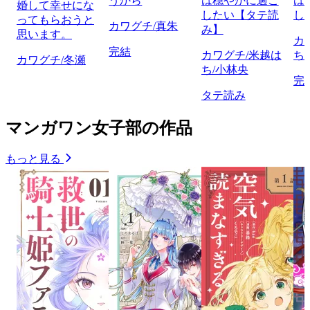
うから
は穏やかに過ご
は
婚して幸せにな
したい【タテ読
し
ってもらおうと
カワグチ/真朱
み】
思います。
カ
完結
カワグチ/米越は
ち
カワグチ/冬瀬
ち/小林央
完
タテ読み
マンガワン女子部の作品
もっと見る