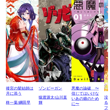
後宮の髪結師は
ゾンビーガン
悪魔の論破 〜
月に添う
信じてはいけな
猿渡源太/山川直
没
いあの娘のため
柊一葉/綱田早
輝
る
に〜
フ