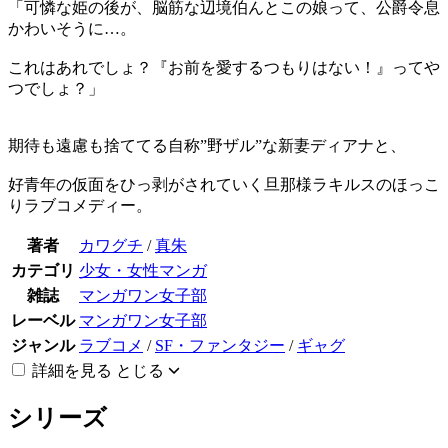
「可憐な姫の後が、脳筋な辺境伯んとこの娘って、公爵令息
かわいそうに…。
これはあれでしょ？『お前を愛するつもりはない！』ってや
つでしょ？」
期待も遠慮も捨ててる自称”野ザル”な新妻ディアナと、
好青年の仮面をひっ剥がされていく旦那様ラキルスのほっこ
りラブコメディー。
著者
カワグチ
/
真朱
カテゴリ
少女・女性マンガ
雑誌
マンガワン女子部
レーベル
マンガワン女子部
ジャンル
ラブコメ
/
SF・ファンタジー
/
ギャグ
詳細を見る
とじる
シリーズ