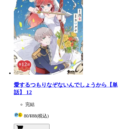
愛するつもりなぞないんでしょうから【単
話】 12
完結
80
/
¥88
(税込)