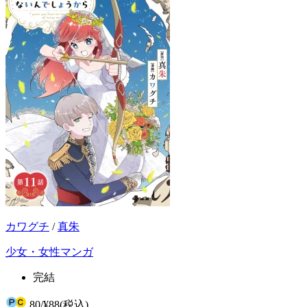
カワグチ
/
真朱
少女・女性マンガ
完結
80
/
¥88
(税込)