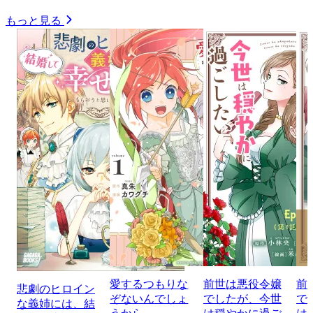
もっと見る
愛するつもりな
前世は悪役令嬢
前
悲劇のヒロイン
ぞないんでしょ
でしたが、今世
で
な義姉には、結