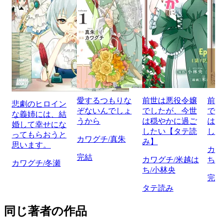
愛するつもりな
前世は悪役令嬢
前
悲劇のヒロイン
ぞないんでしょ
でしたが、今世
で
な義姉には、結
うから
は穏やかに過ご
は
婚して幸せにな
したい【タテ読
し
ってもらおうと
カワグチ/真朱
み】
思います。
カ
完結
カワグチ/米越は
ち
カワグチ/冬瀬
ち/小林央
完
タテ読み
同じ著者の作品