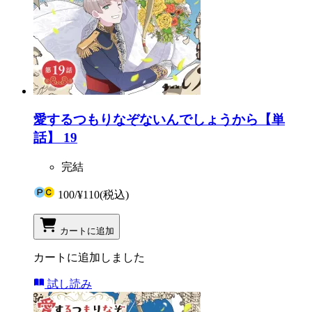
愛するつもりなぞないんでしょうから【単
話】 19
完結
100
/
¥110
(税込)
カートに追加
カートに追加しました
試し読み