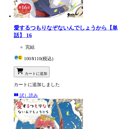
愛するつもりなぞないんでしょうから【単
話】 16
完結
100
/
¥110
(税込)
カートに追加
カートに追加しました
試し読み