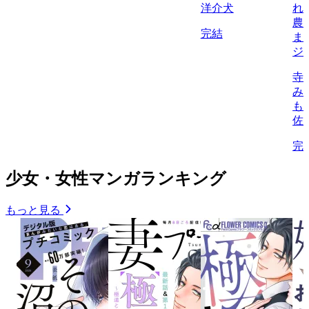
洋介犬
れ
農
完結
ま
ジ
寺
み
も
佐
完
少女・女性マンガランキング
もっと見る