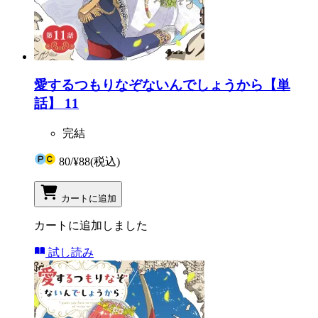
愛するつもりなぞないんでしょうから【単
話】 11
完結
80
/
¥88
(税込)
カートに追加
カートに追加しました
試し読み