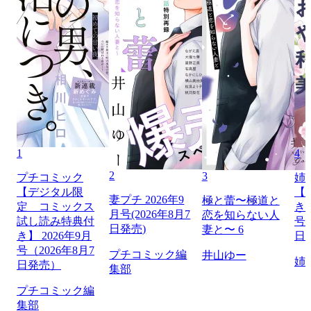
1
4
2
3
プチコミック
姉
【デジタル限
【
妻プチ 2026年9
極と蕾〜極道と
定 コミックス
き】
月号(2026年8月7
恋を知らない人
試し読み特典付
号（
日発売)
妻と〜 6
き】 2026年9月
日
号（2026年8月7
プチコミック編
井山ゆー
姉
日発売）
集部
プチコミック編
集部