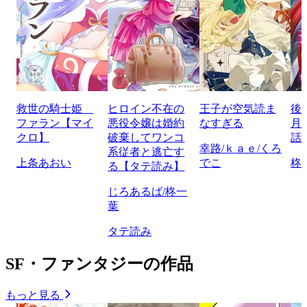
救世の騎士姫
ヒロイン不在の
王子が空気読ま
後
ファラン【マイ
悪役令嬢は婚約
なすぎる
月
クロ】
破棄してワンコ
話
幸路/ｋａｅ/くろ
系従者と逃亡す
上条あおい
でこ
柊
る【タテ読み】
じろあるば/柊一
葉
タテ読み
SF・ファンタジーの作品
もっと見る