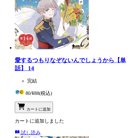
愛するつもりなぞないんでしょうから【単
話】 14
完結
80
/
¥88
(税込)
カートに追加
カートに追加しました
試し読み