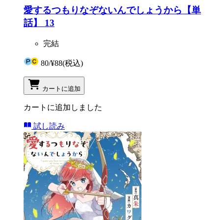
愛するつもりなぞないんでしょうから【単
話】 13
完結
80
/
¥88
(税込)
カートに追加
カートに追加しました
試し読み