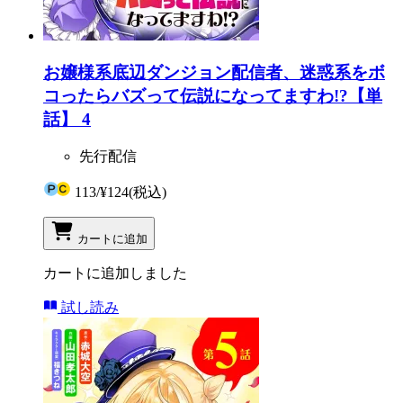
お嬢様系底辺ダンジョン配信者、迷惑系をボ
コったらバズって伝説になってますわ!?【単
話】 4
先行配信
113
/
¥124
(税込)
カートに追加
カートに追加しました
試し読み