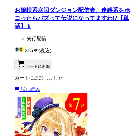
お嬢様系底辺ダンジョン配信者、迷惑系をボ
コったらバズって伝説になってますわ!?【単
話】 6
先行配信
81
/
¥89
(税込)
カートに追加
カートに追加しました
試し読み