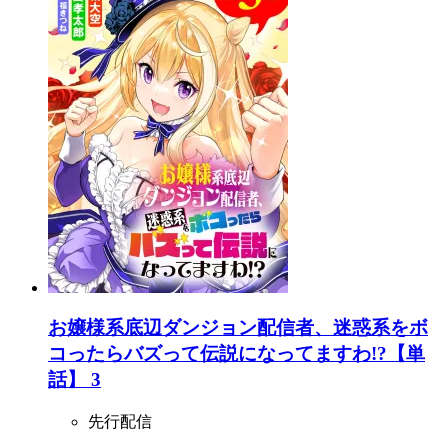
お嬢様系底辺ダンジョン配信者、迷惑系をボ
コったらバズって伝説になってますわ!?【単
話】 3
先行配信