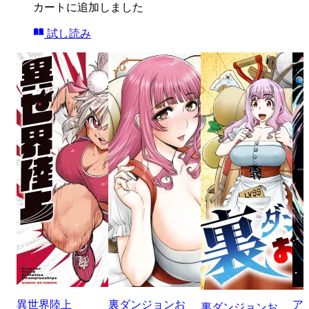
カートに追加しました
試し読み
異世界陸上
裏ダンジョンお
ア
裏ダンジョンお