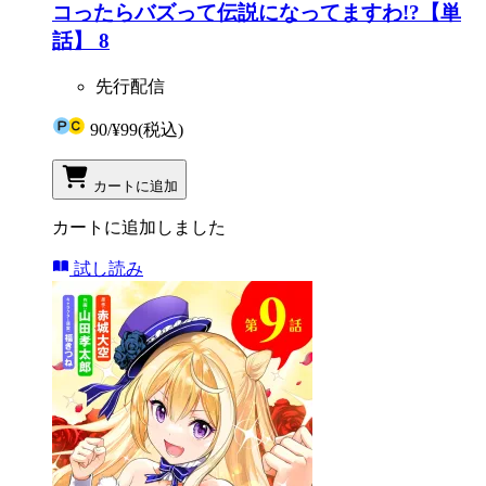
コったらバズって伝説になってますわ!?【単
話】 8
先行配信
90
/
¥99
(税込)
カートに追加
カートに追加しました
試し読み