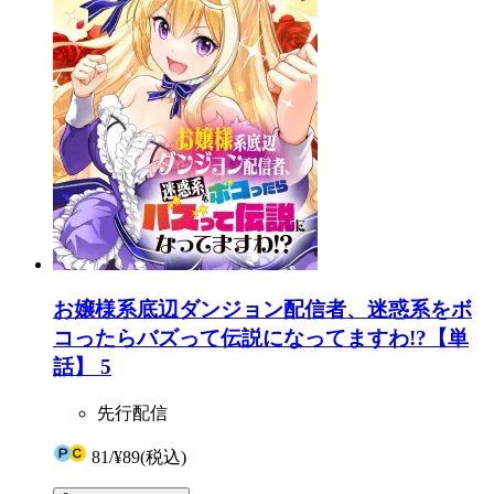
お嬢様系底辺ダンジョン配信者、迷惑系をボ
コったらバズって伝説になってますわ!?【単
話】 5
先行配信
81
/
¥89
(税込)