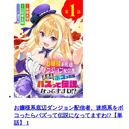
お嬢様系底辺ダンジョン配信者、迷惑系をボ
コったらバズって伝説になってますわ!?【単
話】 1