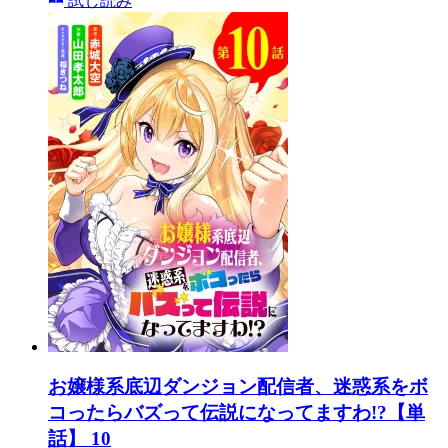
試し読み
お嬢様系底辺ダンジョン配信者、迷惑系をボ
コったらバズって伝説になってますわ!?【単
話】 10