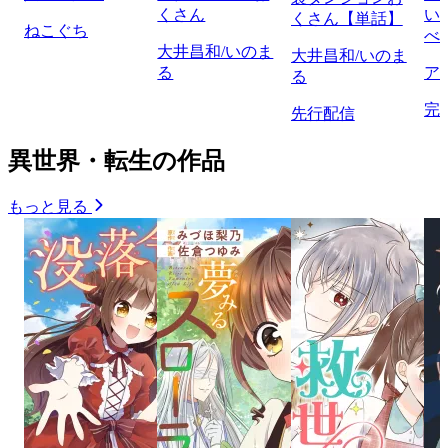
くさん
い
くさん【単話】
ねこぐち
べ
大井昌和/いのま
大井昌和/いのま
る
ア
る
完
先行配信
異世界・転生の作品
もっと見る