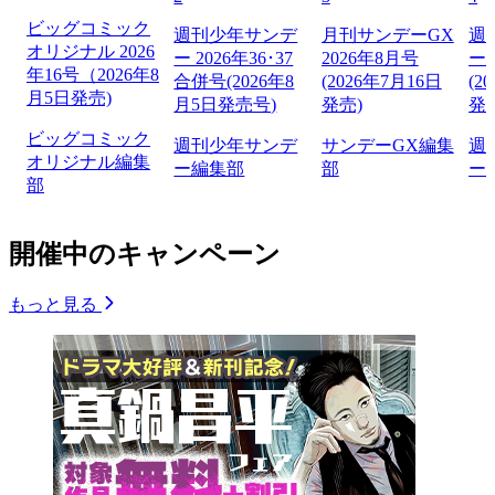
ビッグコミック
週刊少年サンデ
月刊サンデーGX
週
オリジナル 2026
ー 2026年36･37
2026年8月号
ー 
年16号（2026年8
合併号(2026年8
(2026年7月16日
(2
月5日発売)
月5日発売号)
発売)
発
ビッグコミック
週刊少年サンデ
サンデーGX編集
週
オリジナル編集
ー編集部
部
ー
部
開催中のキャンペーン
もっと見る