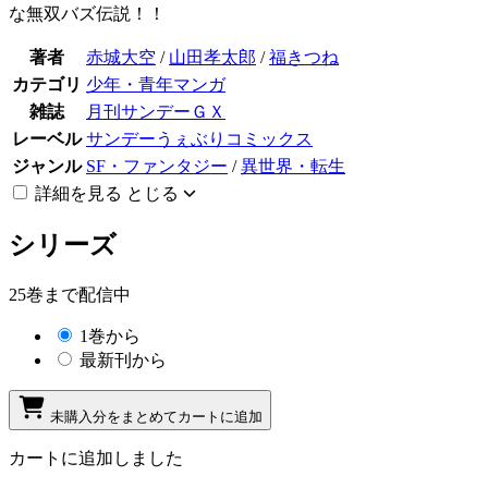
な無双バズ伝説！！
著者
赤城大空
/
山田孝太郎
/
福きつね
カテゴリ
少年・青年マンガ
雑誌
月刊サンデーＧＸ
レーベル
サンデーうぇぶりコミックス
ジャンル
SF・ファンタジー
/
異世界・転生
詳細を見る
とじる
シリーズ
25巻まで配信中
1巻から
最新刊から
未購入分をまとめてカートに追加
カートに追加しました