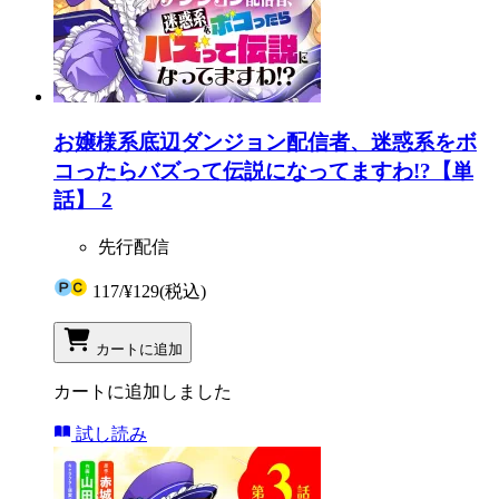
お嬢様系底辺ダンジョン配信者、迷惑系をボ
コったらバズって伝説になってますわ!?【単
話】 2
先行配信
117
/
¥129
(税込)
カートに追加
カートに追加しました
試し読み