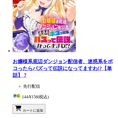
お嬢様系底辺ダンジョン配信者、迷惑系をボ
コったらバズって伝説になってますわ!?【単
話】 7
先行配信
144
/
¥158
(税込)
カートに追加