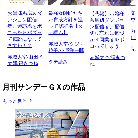
お嬢様系底辺ダ
最強女師匠たち
変
【悲報】お嬢様
ンジョン配信
が育成方針を巡
ウル
系底辺ダンジョ
者、迷惑系をボ
って修羅場【タ
ン配信者、配信
カ
コったらバズっ
テ読み】
切り忘れに気づ
山
て伝説になって
かず同業者をボ
赤城大空/タジマ
ますわ！？
コってしまう
完
粒子/小野洋一郎
赤城大空/山田孝
赤城大空/福きつ
タテ読み
太郎/福きつね
ね
月刊サンデーＧＸの作品
もっと見る