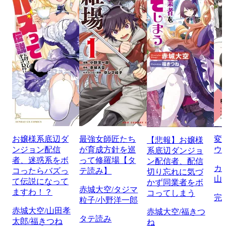
お嬢様系底辺ダ
最強女師匠たち
変
【悲報】お嬢様
ンジョン配信
が育成方針を巡
ウル
系底辺ダンジョ
者、迷惑系をボ
って修羅場【タ
ン配信者、配信
カ
コったらバズっ
テ読み】
切り忘れに気づ
山
て伝説になって
かず同業者をボ
赤城大空/タジマ
ますわ！？
コってしまう
完
粒子/小野洋一郎
赤城大空/山田孝
赤城大空/福きつ
タテ読み
太郎/福きつね
ね