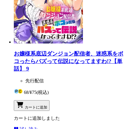
お嬢様系底辺ダンジョン配信者、迷惑系をボ
コったらバズって伝説になってますわ!?【単
話】 9
先行配信
68
/
¥75
(税込)
カートに追加
カートに追加しました