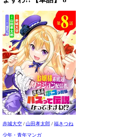
赤城大空
/
山田孝太郎
/
福きつね
少年・青年マンガ