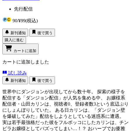
先行配信
90
/
¥99
(税込)
新刊通知
後で買う
購入に進む
カートに追加
カートに追加しました
試し読み
新刊通知
後で買う
世界中にダンジョンが出現してから数十年。 探索の様子を
配信する「ダンジョン配信」が人気を集める中、 お嬢様系
配信者・山田カリンは、視聴者0、登録者数3という底辺ぶり
にしょんぼりしていた。 ある日カリンは、「ダンジョン壁
を爆破してみた」配信をしようとしている迷惑系に遭遇。
実は若手最強格だった彼をフルボッコにしたカリンは、チン
ピラお嬢様としてバズってしまい…！？ おハーブでお優雅