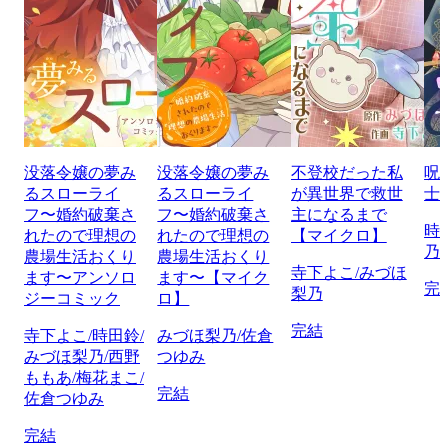
没落令嬢の夢み
没落令嬢の夢み
不登校だった私
呪
るスローライ
るスローライ
が異世界で救世
士
フ〜婚約破棄さ
フ〜婚約破棄さ
主になるまで
時
れたので理想の
れたので理想の
【マイクロ】
乃
農場生活おくり
農場生活おくり
寺下よこ/みづほ
ます〜アンソロ
ます〜【マイク
完
梨乃
ジーコミック
ロ】
完結
寺下よこ/時田鈴/
みづほ梨乃/佐倉
みづほ梨乃/西野
つゆみ
ももあ/梅花まこ/
完結
佐倉つゆみ
完結