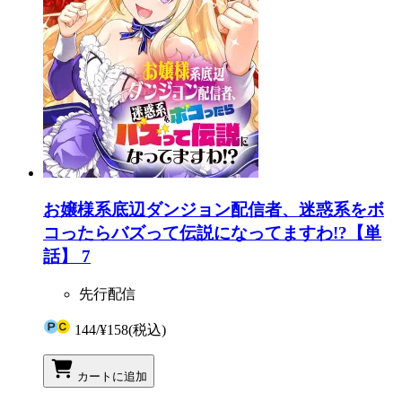
お嬢様系底辺ダンジョン配信者、迷惑系をボ
コったらバズって伝説になってますわ!?【単
話】 7
先行配信
144
/
¥158
(税込)
カートに追加