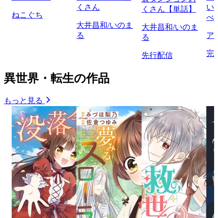
くさん
い
くさん【単話】
ねこぐち
べ
大井昌和/いのま
大井昌和/いのま
る
ア
る
完
先行配信
異世界・転生の作品
もっと見る