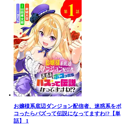
お嬢様系底辺ダンジョン配信者、迷惑系をボ
コったらバズって伝説になってますわ!?【単
話】 1