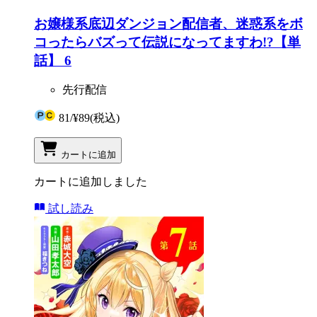
お嬢様系底辺ダンジョン配信者、迷惑系をボ
コったらバズって伝説になってますわ!?【単
話】 6
先行配信
81
/
¥89
(税込)
カートに追加
カートに追加しました
試し読み