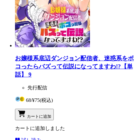
お嬢様系底辺ダンジョン配信者、迷惑系をボ
コったらバズって伝説になってますわ!?【単
話】 9
先行配信
68
/
¥75
(税込)
カートに追加
カートに追加しました