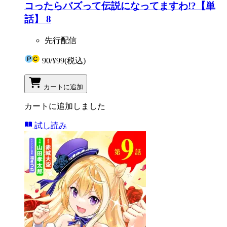
コったらバズって伝説になってますわ!?【単
話】 8
先行配信
90
/
¥99
(税込)
カートに追加
カートに追加しました
試し読み