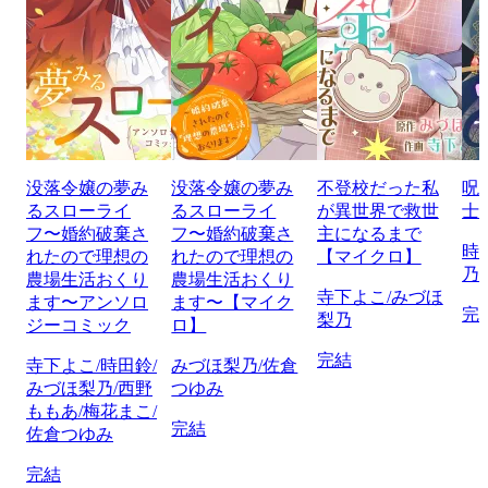
没落令嬢の夢み
没落令嬢の夢み
不登校だった私
呪
るスローライ
るスローライ
が異世界で救世
士
フ〜婚約破棄さ
フ〜婚約破棄さ
主になるまで
時
れたので理想の
れたので理想の
【マイクロ】
乃
農場生活おくり
農場生活おくり
寺下よこ/みづほ
ます〜アンソロ
ます〜【マイク
完
梨乃
ジーコミック
ロ】
完結
寺下よこ/時田鈴/
みづほ梨乃/佐倉
みづほ梨乃/西野
つゆみ
ももあ/梅花まこ/
完結
佐倉つゆみ
完結