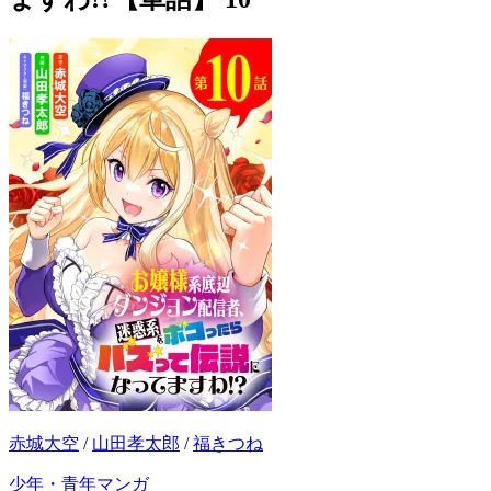
赤城大空
/
山田孝太郎
/
福きつね
少年・青年マンガ