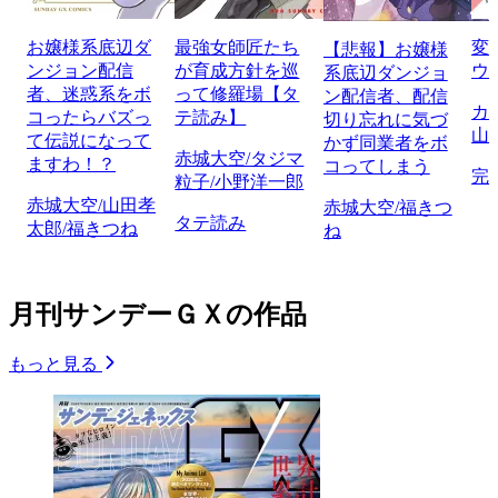
お嬢様系底辺ダ
最強女師匠たち
変
【悲報】お嬢様
ンジョン配信
が育成方針を巡
ウル
系底辺ダンジョ
者、迷惑系をボ
って修羅場【タ
ン配信者、配信
カ
コったらバズっ
テ読み】
切り忘れに気づ
山
て伝説になって
かず同業者をボ
赤城大空/タジマ
ますわ！？
コってしまう
完
粒子/小野洋一郎
赤城大空/山田孝
赤城大空/福きつ
タテ読み
太郎/福きつね
ね
月刊サンデーＧＸの作品
もっと見る