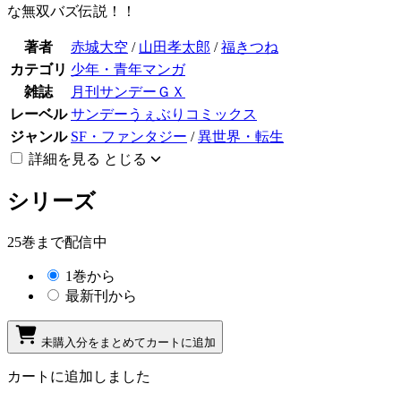
な無双バズ伝説！！
著者
赤城大空
/
山田孝太郎
/
福きつね
カテゴリ
少年・青年マンガ
雑誌
月刊サンデーＧＸ
レーベル
サンデーうぇぶりコミックス
ジャンル
SF・ファンタジー
/
異世界・転生
詳細を見る
とじる
シリーズ
25巻まで配信中
1巻から
最新刊から
未購入分をまとめてカートに追加
カートに追加しました