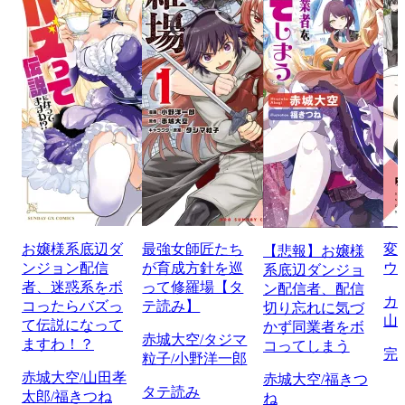
お嬢様系底辺ダ
最強女師匠たち
変
【悲報】お嬢様
ンジョン配信
が育成方針を巡
ウル
系底辺ダンジョ
者、迷惑系をボ
って修羅場【タ
ン配信者、配信
カ
コったらバズっ
テ読み】
切り忘れに気づ
山
て伝説になって
かず同業者をボ
赤城大空/タジマ
ますわ！？
コってしまう
完
粒子/小野洋一郎
赤城大空/山田孝
赤城大空/福きつ
タテ読み
太郎/福きつね
ね