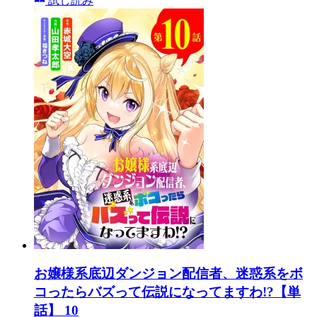
試し読み
お嬢様系底辺ダンジョン配信者、迷惑系をボ
コったらバズって伝説になってますわ!?【単
話】 10