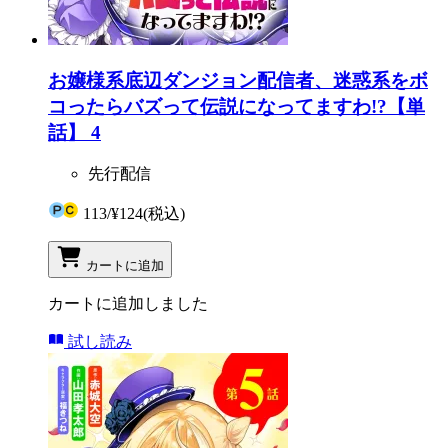
お嬢様系底辺ダンジョン配信者、迷惑系をボ
コったらバズって伝説になってますわ!?【単
話】 4
先行配信
113
/
¥124
(税込)
カートに追加
カートに追加しました
試し読み