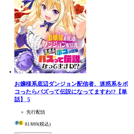
お嬢様系底辺ダンジョン配信者、迷惑系をボ
コったらバズって伝説になってますわ!?【単
話】 5
先行配信
81
/
¥89
(税込)