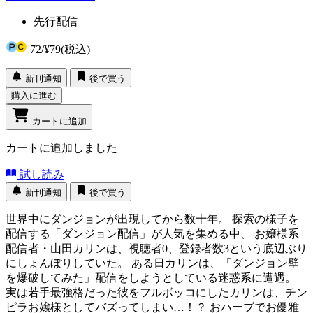
先行配信
72
/
¥79
(税込)
新刊通知
後で買う
購入に進む
カートに追加
カートに追加しました
試し読み
新刊通知
後で買う
世界中にダンジョンが出現してから数十年。 探索の様子を
配信する「ダンジョン配信」が人気を集める中、 お嬢様系
配信者・山田カリンは、視聴者0、登録者数3という底辺ぶり
にしょんぼりしていた。 ある日カリンは、「ダンジョン壁
を爆破してみた」配信をしようとしている迷惑系に遭遇。
実は若手最強格だった彼をフルボッコにしたカリンは、チン
ピラお嬢様としてバズってしまい…！？ おハーブでお優雅