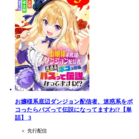
お嬢様系底辺ダンジョン配信者、迷惑系をボ
コったらバズって伝説になってますわ!?【単
話】 3
先行配信