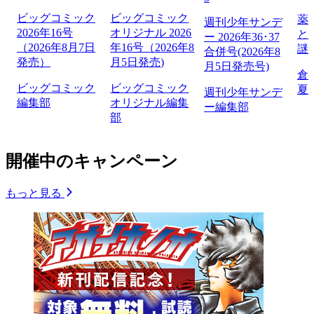
ビッグコミック
ビッグコミック
薬
週刊少年サンデ
2026年16号
オリジナル 2026
と
ー 2026年36･37
（2026年8月7日
年16号（2026年8
謎
合併号(2026年8
発売）
月5日発売)
月5日発売号)
倉
ビッグコミック
ビッグコミック
夏
週刊少年サンデ
編集部
オリジナル編集
ー編集部
部
開催中のキャンペーン
もっと見る