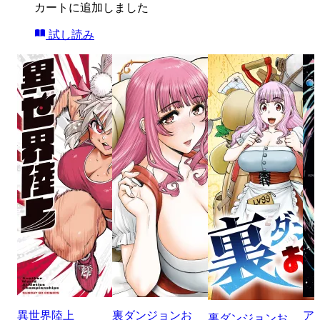
カートに追加しました
試し読み
異世界陸上
裏ダンジョンお
ア
裏ダンジョンお