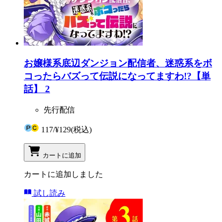
お嬢様系底辺ダンジョン配信者、迷惑系をボ
コったらバズって伝説になってますわ!?【単
話】 2
先行配信
117
/
¥129
(税込)
カートに追加
カートに追加しました
試し読み