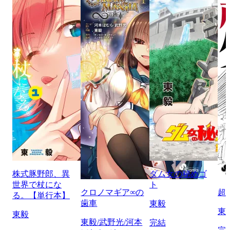
株式豚野郎、異
ダム女の秘めゴ
世界で杖にな
ト
クロノマギア∞の
超
る。【単行本】
歯車
東毅
東
東毅
東毅/武野光/河本
完結