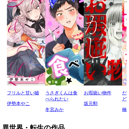
フリルと甘い嘘
うさぎくんは食
お瑕疵い物件
だ
べられたい
ど
伊勢本やこ
坂元勲
冬宮みか
楠
異世界・転生の作品