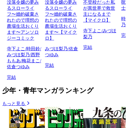
没落令嬢の夢み
没落令嬢の夢み
不登校だった私
呪
るスローライ
るスローライ
が異世界で救世
士
フ〜婚約破棄さ
フ〜婚約破棄さ
主になるまで
時
れたので理想の
れたので理想の
【マイクロ】
乃
農場生活おくり
農場生活おくり
寺下よこ/みづほ
ます〜アンソロ
ます〜【マイク
完
梨乃
ジーコミック
ロ】
完結
寺下よこ/時田鈴/
みづほ梨乃/佐倉
みづほ梨乃/西野
つゆみ
ももあ/梅花まこ/
完結
佐倉つゆみ
完結
少年・青年マンガランキング
もっと見る