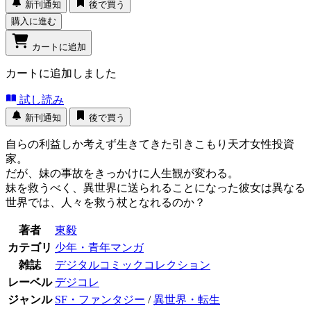
新刊通知
後で買う
購入に進む
カートに追加
カートに追加しました
試し読み
新刊通知
後で買う
自らの利益しか考えず生きてきた引きこもり天才女性投資
家。
だが、妹の事故をきっかけに人生観が変わる。
妹を救うべく、異世界に送られることになった彼女は異なる
世界では、人々を救う杖となれるのか？
著者
東毅
カテゴリ
少年・青年マンガ
雑誌
デジタルコミックコレクション
レーベル
デジコレ
ジャンル
SF・ファンタジー
/
異世界・転生