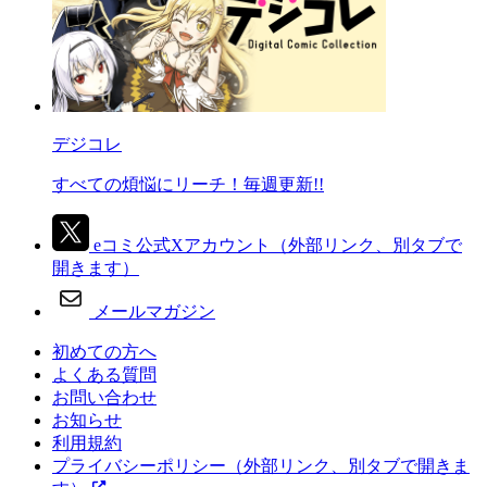
デジコレ
すべての煩悩にリーチ！毎週更新!!
eコミ公式Xアカウント
（外部リンク、別タブで
開きます）
メールマガジン
初めての方へ
よくある質問
お問い合わせ
お知らせ
利用規約
プライバシーポリシー
（外部リンク、別タブで開きま