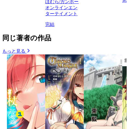
完
ほむら/ガンホー
オンラインエン
ターテイメント
完結
同じ著者の作品
もっと見る