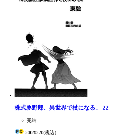
株式豚野郎、異世界で杖になる。 22
完結
200
/
¥220
(税込)