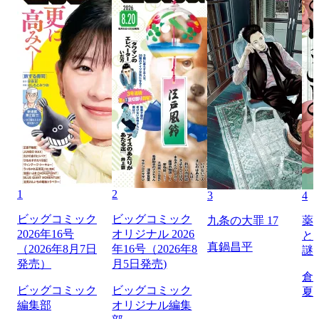
1
2
3
4
ビッグコミック
ビッグコミック
九条の大罪 17
薬
2026年16号
オリジナル 2026
と
真鍋昌平
（2026年8月7日
年16号（2026年8
謎
発売）
月5日発売)
倉
ビッグコミック
ビッグコミック
夏
編集部
オリジナル編集