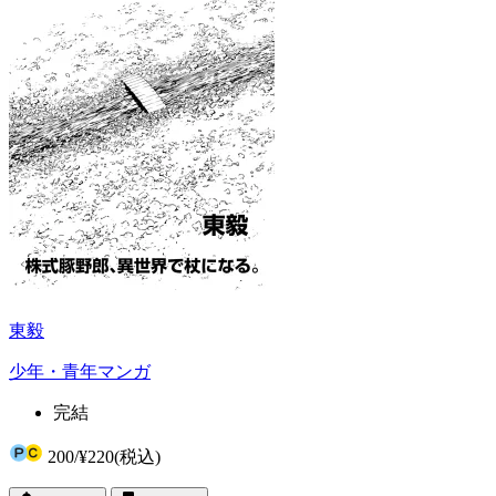
東毅
少年・青年マンガ
完結
200
/
¥220
(税込)