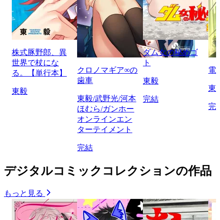
株式豚野郎、異
ダム女の秘めゴ
世界で杖にな
ト
クロノマギア∞の
電
る。【単行本】
歯車
東毅
東
東毅
東毅/武野光/河本
完結
完
ほむら/ガンホー
オンラインエン
ターテイメント
完結
デジタルコミックコレクションの作品
もっと見る