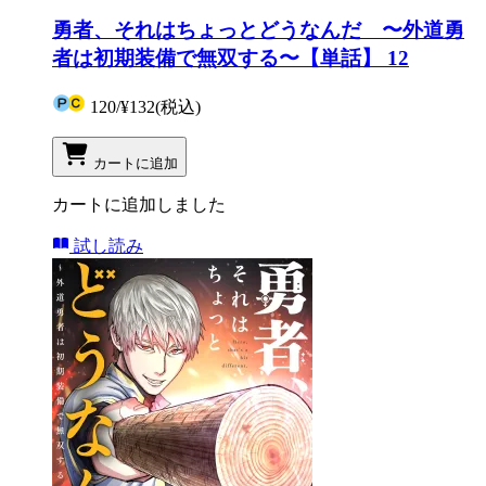
勇者、それはちょっとどうなんだ 〜外道勇
者は初期装備で無双する〜【単話】 12
120
/
¥132
(税込)
カートに追加
カートに追加しました
試し読み