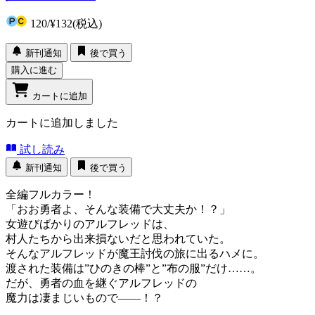
120
/
¥132
(税込)
新刊通知
後で買う
購入に進む
カートに追加
カートに追加しました
試し読み
新刊通知
後で買う
全編フルカラー！
「おお勇者よ、そんな装備で大丈夫か！？」
女遊びばかりのアルフレッドは、
村人たちから出来損ないだと思われていた。
そんなアルフレッドが魔王討伐の旅に出るハメに。
渡された装備は”ひのきの棒”と”布の服”だけ……。
だが、勇者の血を継ぐアルフレッドの
魔力は凄まじいもので――！？