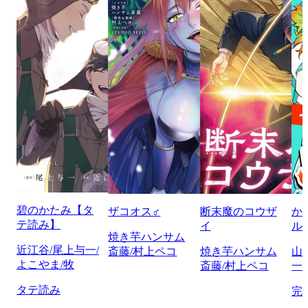
碧のかたみ【タ
ザコオス♂
断末魔のコウザ
か
テ読み】
イ
ル
焼き芋ハンサム
近江谷/尾上与一/
斎藤/村上ペコ
焼き芋ハンサム
山
よこやま/牧
斎藤/村上ペコ
一/
タテ読み
完