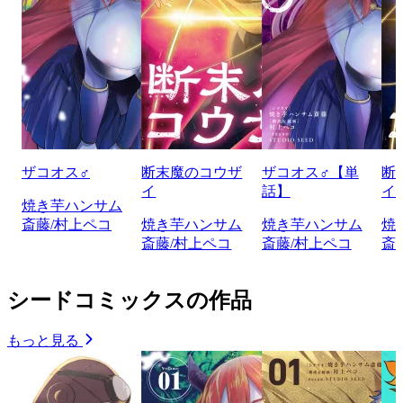
ザコオス♂
断末魔のコウザ
ザコオス♂【単
断
イ
話】
イ
焼き芋ハンサム
斎藤/村上ペコ
焼き芋ハンサム
焼き芋ハンサム
焼
斎藤/村上ペコ
斎藤/村上ペコ
斎
シードコミックスの作品
もっと見る