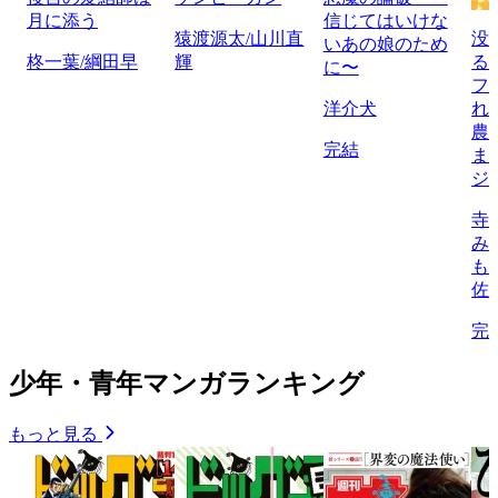
月に添う
信じてはいけな
猿渡源太/山川直
没
いあの娘のため
柊一葉/綱田早
輝
る
に〜
フ
洋介犬
れ
農
完結
ま
ジ
寺
み
も
佐
完
少年・青年マンガランキング
もっと見る