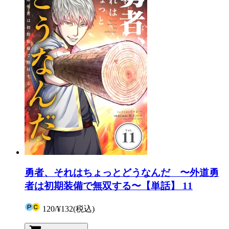
勇者、それはちょっとどうなんだ 〜外道勇
者は初期装備で無双する〜【単話】 11
120
/
¥132
(税込)