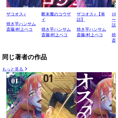
ザコオス♂
断末魔のコウザ
ザコオス♂【単
1
イ
話】
ー
焼き芋ハンサム
話
斎藤/村上ペコ
焼き芋ハンサム
焼き芋ハンサム
斎藤/村上ペコ
斎藤/村上ペコ
焼
斎
同じ著者の作品
もっと見る