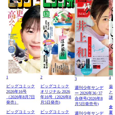
1
2
4
3
ビッグコミック
ビッグコミック
薬
週刊少年サンデ
2026年16号
オリジナル 2026
と
ー 2026年36･37
（2026年8月7日
年16号（2026年8
謎
合併号(2026年8
発売）
月5日発売)
月5日発売号)
倉
ビッグコミック
ビッグコミック
夏
週刊少年サンデ