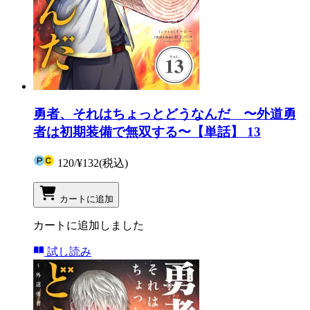
勇者、それはちょっとどうなんだ 〜外道勇
者は初期装備で無双する〜【単話】 13
120
/
¥132
(税込)
カートに追加
カートに追加しました
試し読み