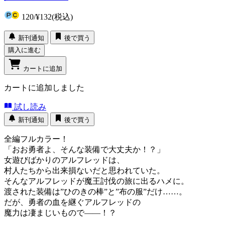
120
/
¥132
(税込)
新刊通知
後で買う
購入に進む
カートに追加
カートに追加しました
試し読み
新刊通知
後で買う
全編フルカラー！
「おお勇者よ、そんな装備で大丈夫か！？」
女遊びばかりのアルフレッドは、
村人たちから出来損ないだと思われていた。
そんなアルフレッドが魔王討伐の旅に出るハメに。
渡された装備は”ひのきの棒”と”布の服”だけ……。
だが、勇者の血を継ぐアルフレッドの
魔力は凄まじいもので――！？