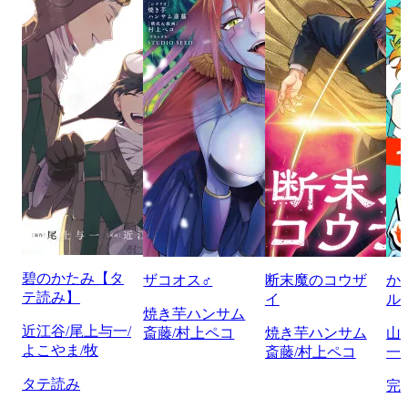
碧のかたみ【タ
ザコオス♂
断末魔のコウザ
か
テ読み】
イ
ル
焼き芋ハンサム
近江谷/尾上与一/
斎藤/村上ペコ
焼き芋ハンサム
山
よこやま/牧
斎藤/村上ペコ
一/
タテ読み
完