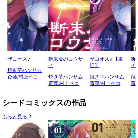
ザコオス♂
断末魔のコウザ
ザコオス♂【単
断
イ
話】
イ
焼き芋ハンサム
斎藤/村上ペコ
焼き芋ハンサム
焼き芋ハンサム
焼
斎藤/村上ペコ
斎藤/村上ペコ
斎
シードコミックスの作品
もっと見る