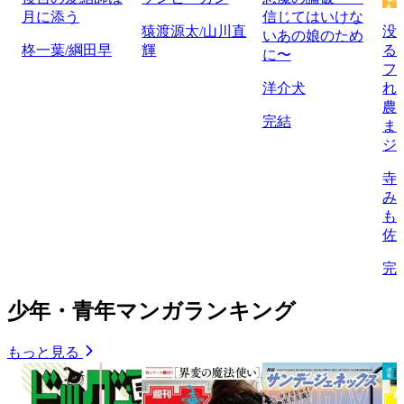
月に添う
信じてはいけな
猿渡源太/山川直
没
いあの娘のため
柊一葉/綱田早
輝
る
に〜
フ
洋介犬
れ
農
完結
ま
ジ
寺
み
も
佐
完
少年・青年マンガランキング
もっと見る