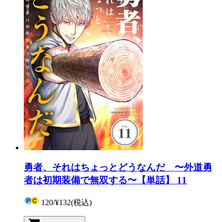
勇者、それはちょっとどうなんだ 〜外道勇
者は初期装備で無双する〜【単話】 11
120
/
¥132
(税込)