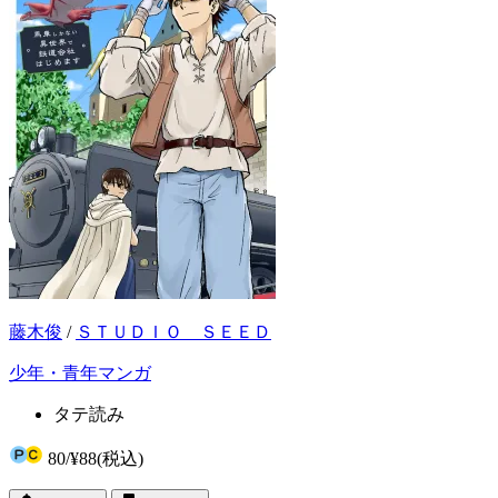
藤木俊
/
ＳＴＵＤＩＯ ＳＥＥＤ
少年・青年マンガ
タテ読み
80
/
¥88
(税込)