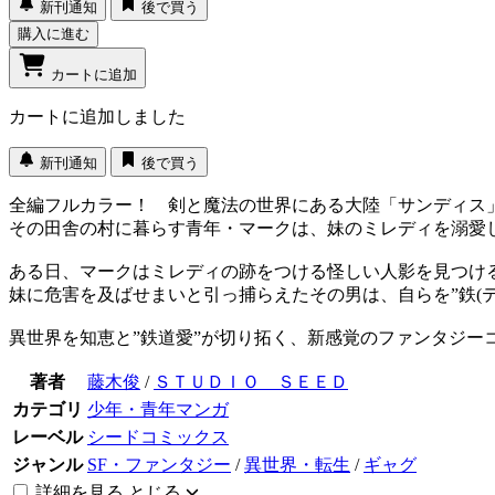
新刊通知
後で買う
購入に進む
カートに追加
カートに追加しました
新刊通知
後で買う
全編フルカラー！ 剣と魔法の世界にある大陸「サンディス
その田舎の村に暮らす青年・マークは、妹のミレディを溺愛
ある日、マークはミレディの跡をつける怪しい人影を見つけ
妹に危害を及ばせまいと引っ捕らえたその男は、自らを”鉄(テツ
異世界を知恵と”鉄道愛”が切り拓く、新感覚のファンタジーコ
著者
藤木俊
/
ＳＴＵＤＩＯ ＳＥＥＤ
カテゴリ
少年・青年マンガ
レーベル
シードコミックス
ジャンル
SF・ファンタジー
/
異世界・転生
/
ギャグ
詳細を見る
とじる