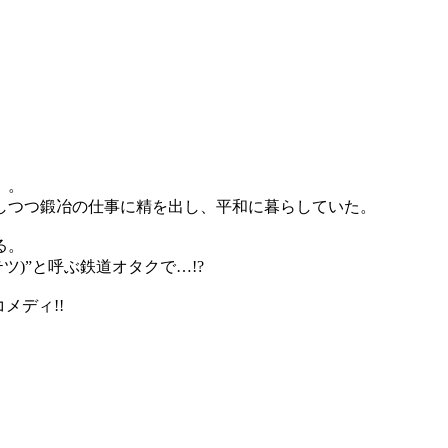
」。
しつつ鍛冶の仕事に精を出し、平和に暮らしていた。
る。
)”と呼ぶ鉄道オタクで…!?
メディ!!