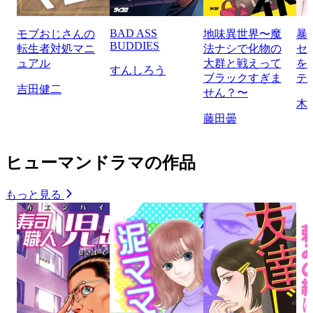
BAD ASS
モブおじさんの
地味異世界〜魔
暴
BUDDIES
転生者対処マニ
法ナシで化物の
セ
ュアル
大群と戦えって
を
すんしろう
ブラックすぎま
テ
吉田健二
せん？〜
木
藤田曇
ヒューマンドラマの作品
もっと見る