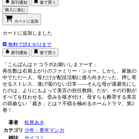
新刊通知
後で買う
購入に進む
カートに追加
カートに追加しました
無料で読む
8/12まで
新刊通知
後で買う
「こんばんはァ コラボお願いしまァーす」
再生数は右肩上がりのファミリー・ショー。しかし、家族の
中でただ一人、母だけが配信活動に後ろ向きだった。押し寄
せるストレス、逃げ場のない日常――そんな母が逃避先にし
たのは、よりにもよって美言の担任教師。だが、その行動が
すべてを狂わせる。歪みを嗅ぎ付け、母すらも断罪する美言
の容赦ない「裁き」とは？不穏を極めるホームドラマ、第2
巻！
著者
松尾あき
カテゴリ
少年・青年マンガ
雑誌
サイコミ