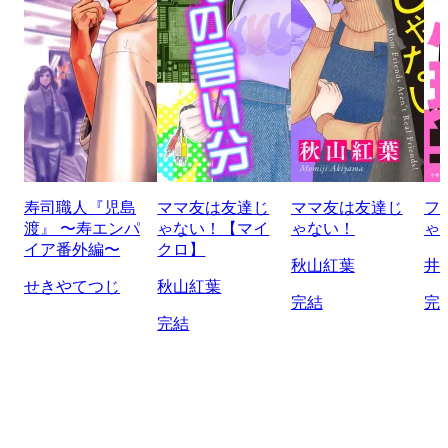
寿司職人『児島
ママ友は友達じ
ママ友は友達じ
フ
渡』 〜寿エンパ
ゃない！【マイ
ゃない！
ゃ
イア番外編〜
クロ】
秋山紅葉
井
せきやてつじ
秋山紅葉
完結
完
完結