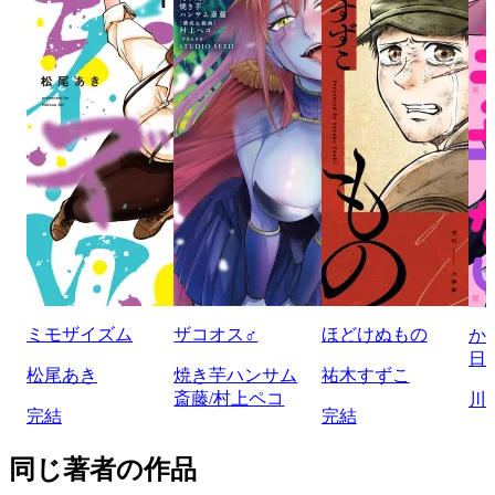
ミモザイズム
ザコオス♂
ほどけぬもの
か
日
松尾あき
焼き芋ハンサム
祐木すずこ
斎藤/村上ペコ
川
完結
完結
同じ著者の作品