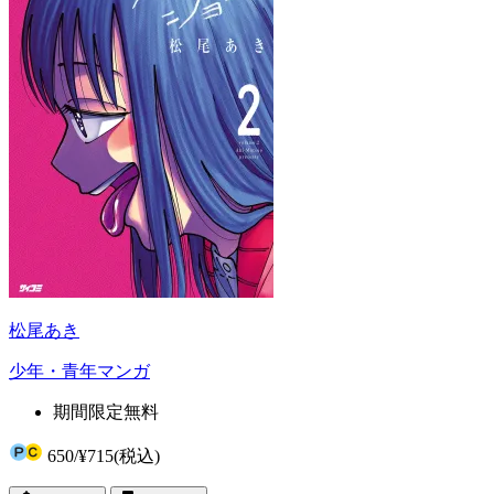
松尾あき
少年・青年マンガ
期間限定無料
650
/
¥715
(税込)