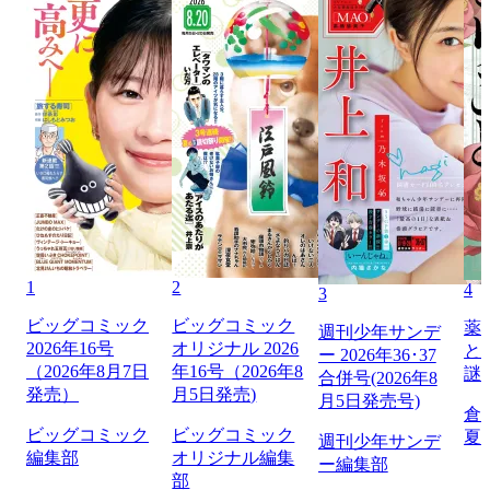
1
2
4
3
ビッグコミック
ビッグコミック
薬
週刊少年サンデ
2026年16号
オリジナル 2026
と
ー 2026年36･37
（2026年8月7日
年16号（2026年8
謎
合併号(2026年8
発売）
月5日発売)
月5日発売号)
倉
ビッグコミック
ビッグコミック
夏
週刊少年サンデ
編集部
オリジナル編集
ー編集部
部