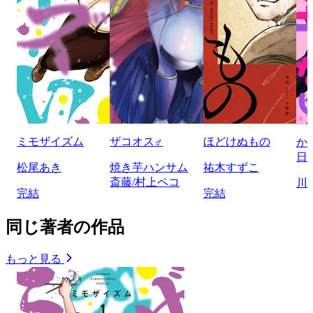
ミモザイズム
ザコオス♂
ほどけぬもの
か
日
松尾あき
焼き芋ハンサム
祐木すずこ
斎藤/村上ペコ
川
完結
完結
同じ著者の作品
もっと見る