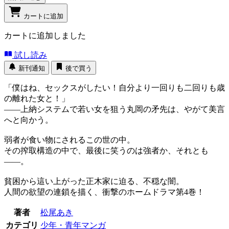
カートに追加
カートに追加しました
試し読み
新刊通知
後で買う
「僕はね、セックスがしたい！自分より一回りも二回りも歳
の離れた女と！」
――上納システムで若い女を狙う丸岡の矛先は、やがて美言
へと向かう。
弱者が食い物にされるこの世の中。
その搾取構造の中で、最後に笑うのは強者か、それとも
――。
貧困から這い上がった正木家に迫る、不穏な闇。
人間の欲望の連鎖を描く、衝撃のホームドラマ第4巻！
著者
松尾あき
カテゴリ
少年・青年マンガ