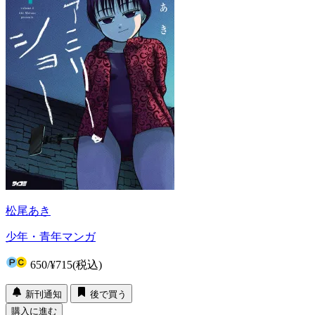
松尾あき
少年・青年マンガ
650
/
¥715
(税込)
新刊通知
後で買う
購入に進む