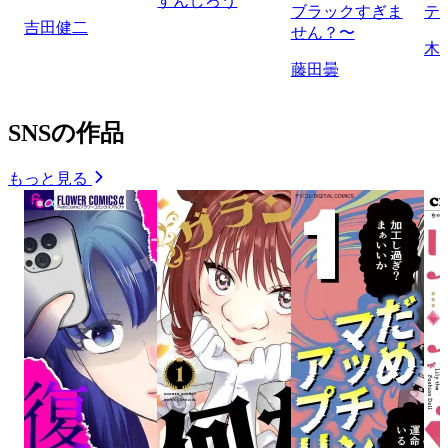
すんしろう
ブラックすぎま
テ
吉田健二
せん？〜
木
藤田曇
SNSの作品
もっと見る