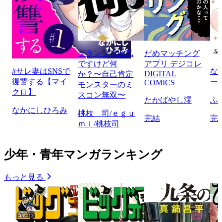
グランプリは私
だめマッチング
ですけど何
アプリ デジコレ
#サレ妻はSNSで
な
DIGITAL
か？〜自己肯定
復讐する【マイ
ー
COMICS
モンスターのミ
クロ】
スコン無双〜
たかばやし澪
ふ
なかにしひろみ
桃枝 司/ｅｇｕ
完結
完
ｍｉ/桃枝司
少年・青年マンガランキング
もっと見る