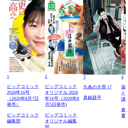
1
2
3
4
ビッグコミック
ビッグコミック
九条の大罪 17
薬
2026年16号
オリジナル 2026
と
真鍋昌平
（2026年8月7日
年16号（2026年8
謎
発売）
月5日発売)
倉
ビッグコミック
ビッグコミック
夏
編集部
オリジナル編集
部