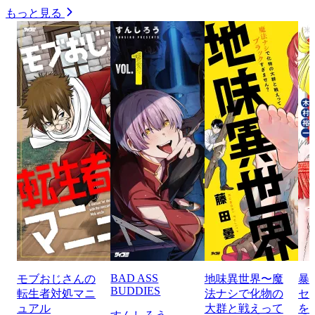
もっと見る
BAD ASS
モブおじさんの
地味異世界〜魔
暴
BUDDIES
転生者対処マニ
法ナシで化物の
セ
ュアル
大群と戦えって
を