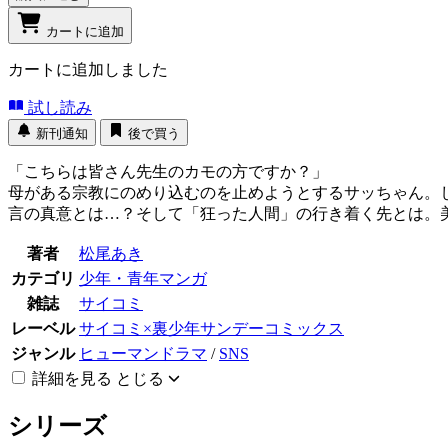
カートに追加
カートに追加しました
試し読み
新刊通知
後で買う
「こちらは皆さん先生のカモの方ですか？」
母がある宗教にのめり込むのを止めようとするサッちゃん。
言の真意とは…？そして「狂った人間」の行き着く先とは。
著者
松尾あき
カテゴリ
少年・青年マンガ
雑誌
サイコミ
レーベル
サイコミ×裏少年サンデーコミックス
ジャンル
ヒューマンドラマ
/
SNS
詳細を見る
とじる
シリーズ