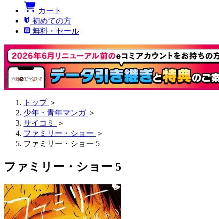
カート
初めての方
無料・セール
トップ
＞
少年・青年マンガ
＞
サイコミ
＞
ファミリー・ショー
＞
ファミリー・ショー 5
ファミリー・ショー 5