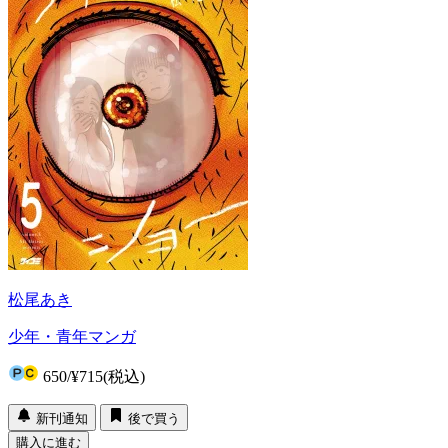
松尾あき
少年・青年マンガ
650
/
¥715
(税込)
新刊通知
後で買う
購入に進む