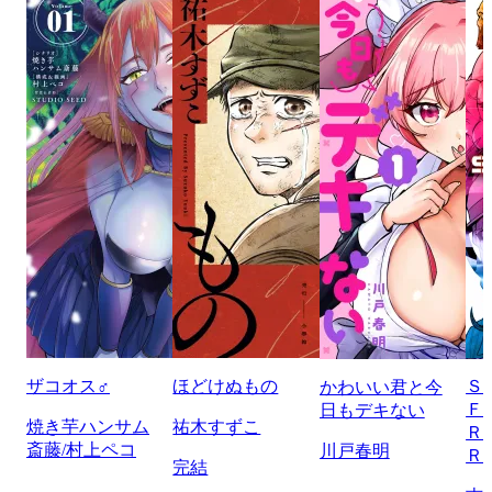
ザコオス♂
ほどけぬもの
Ｓ
かわいい君と今
Ｆ
日もデキない
焼き芋ハンサム
祐木すずこ
Ｒ
斎藤/村上ペコ
川戸春明
Ｒ
完結