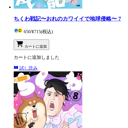
ちくわ戦記〜おれのカワイイで地球侵略〜 7
650
/
¥715
(税込)
カートに追加
カートに追加しました
試し読み