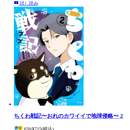
試し読み
ちくわ戦記〜おれのカワイイで地球侵略〜 2
650
/
¥715
(税込)