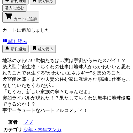
新刊通知
後で買う
購入に進む
カートに追加
カートに追加しました
試し読み
新刊通知
後で買う
地球のかわいい動物たちは…実は宇宙から来たスパイ！？
柴犬型宇宙生物・ちくわの仕事は地球人からかわいいと思わ
れることで発生する”かわいいエネルギー”を集めること。
犬宮伴次郎・まどか夫妻の住む家に派遣され順調に仕事をこ
なしていたちくわだが…
「ちくわ、新しい家族の寧々ちゃんだよ」
突如ライバルが現れた！？果たしてちくわは無事に地球侵略
できるのか！？
宇宙一キュートなハートフルコメディ！
著者
ブブ
カテゴリ
少年・青年マンガ