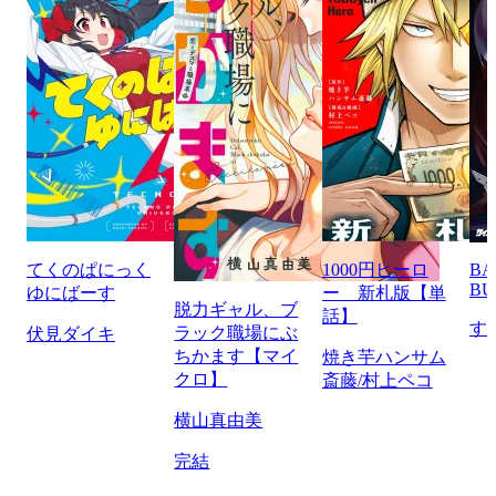
てくのぱにっく
1000円ヒーロ
BA
BU
ゆにばーす
ー 新札版【単
脱力ギャル、ブ
話】
す
ラック職場にぶ
伏見ダイキ
ちかます【マイ
焼き芋ハンサム
クロ】
斎藤/村上ペコ
横山真由美
完結