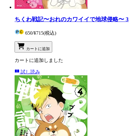
ちくわ戦記〜おれのカワイイで地球侵略〜 3
650
/
¥715
(税込)
カートに追加
カートに追加しました
試し読み