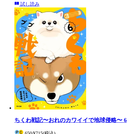
試し読み
ちくわ戦記〜おれのカワイイで地球侵略〜 6
650
/
¥715
(税込)