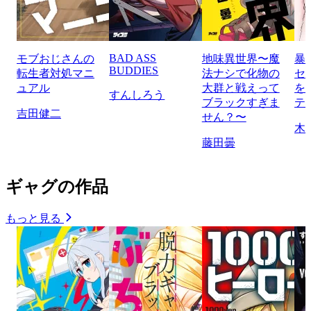
BAD ASS
モブおじさんの
地味異世界〜魔
暴
BUDDIES
転生者対処マニ
法ナシで化物の
セ
ュアル
大群と戦えって
を
すんしろう
ブラックすぎま
テ
吉田健二
せん？〜
木
藤田曇
ギャグの作品
もっと見る