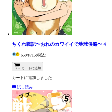
ちくわ戦記〜おれのカワイイで地球侵略〜 4
650
/
¥715
(税込)
カートに追加
カートに追加しました
試し読み