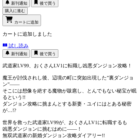
新刊通知
後で買う
購入に進む
カートに追加
カートに追加しました
試し読み
新刊通知
後で買う
武道家LV99、おくさんLV1に転職し凶悪ダンジョン攻略！
魔王が討伐されし後、辺境の町に突如出現した”裏ダンジョ
ン”――
そこには想像を絶する魔物が跋扈し、とんでもない秘宝が眠
るという!!
ダンジョン攻略に挑まんとする新妻・ユイにはとある秘密
が…!?
世界を救った武道家LV99が、おくさんLV1に転職するも
凶悪ダンジョンに挑むはめに――！
無双武道家の新婚ダンジョン攻略ダイアリー!!