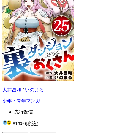
大井昌和
/
いのまる
少年・青年マンガ
先行配信
81
/
¥89
(税込)