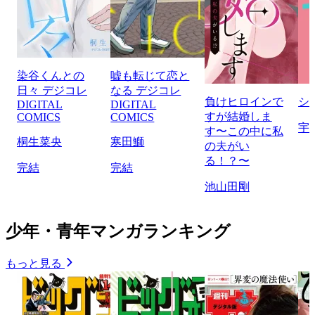
染谷くんとの
嘘も転じて恋と
日々 デジコレ
なる デジコレ
負けヒロインで
シ
DIGITAL
DIGITAL
すが結婚しま
COMICS
COMICS
宇
す〜この中に私
桐生菜央
寒田鰤
の夫がい
る！？〜
完結
完結
池山田剛
少年・青年マンガランキング
もっと見る