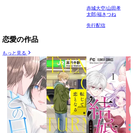
赤城大空/山田孝
太郎/福きつね
先行配信
恋愛の作品
もっと見る