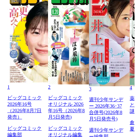
1
2
4
3
ビッグコミック
ビッグコミック
薬
週刊少年サンデ
2026年16号
オリジナル 2026
と
ー 2026年36･37
（2026年8月7日
年16号（2026年8
謎
合併号(2026年8
発売）
月5日発売)
月5日発売号)
倉
ビッグコミック
ビッグコミック
夏
週刊少年サンデ
編集部
オリジナル編集
ー編集部