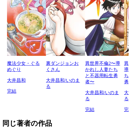
魔法少女・ぐる
裏ダンジョンお
異世界不倫2〜導
異
めぐり
くさん
かれし人妻たち
導
と不器用転生勇
ち
大井昌和
大井昌和/いのま
者〜
勇
る
完結
大井昌和/いのま
大
る
る
完結
完
同じ著者の作品