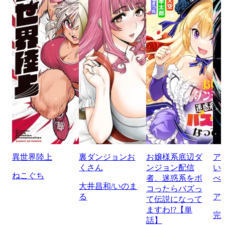
異世界陸上
裏ダンジョンお
お嬢様系底辺ダ
ア
くさん
ンジョン配信
い
ねこぐち
者、迷惑系をボ
べ
大井昌和/いのま
コったらバズっ
る
ア
て伝説になって
ますわ!?【単
完
話】