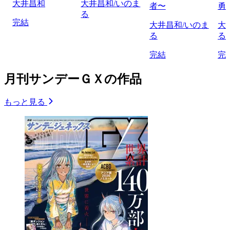
大井昌和
大井昌和/いのま
者〜
勇
る
完結
大井昌和/いのま
大
る
る
完結
完
月刊サンデーＧＸの作品
もっと見る