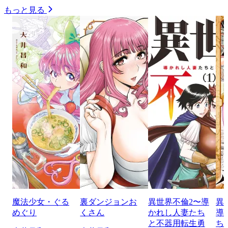
もっと見る
魔法少女・ぐる
裏ダンジョンお
異世界不倫2〜導
異
めぐり
くさん
かれし人妻たち
導
と不器用転生勇
ち