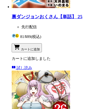
裏ダンジョンおくさん【単話】 25
先行配信
81
/
¥89
(税込)
カートに追加
カートに追加しました
試し読み