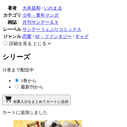
著者
大井昌和
/
いのまる
カテゴリ
少年・青年マンガ
雑誌
月刊サンデーＧＸ
レーベル
サンデーうぇぶりコミックス
ジャンル
恋愛
/
SF・ファンタジー
/
ギャグ
詳細を見る
とじる
シリーズ
31巻まで配信中
1巻から
最新刊から
未購入分をまとめてカートに追加
カートに追加しました