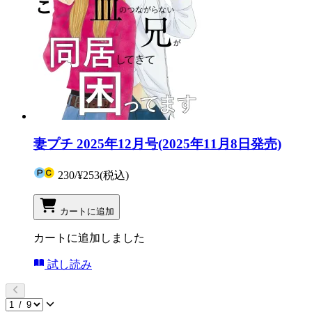
妻プチ 2025年12月号(2025年11月8日発売)
230
/
¥253
(税込)
カートに追加
カートに追加しました
試し読み