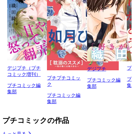
デジプチ（プチ
プ
デジプチ
コミック増刊）
プチプチコミッ
プ
プチコミック編
ク
プチコミック編
集
集部
集部
プチコミック編
集部
プチコミックの作品
もっと見る