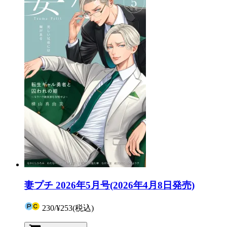
妻プチ 2026年5月号(2026年4月8日発売)
230
/
¥253
(税込)