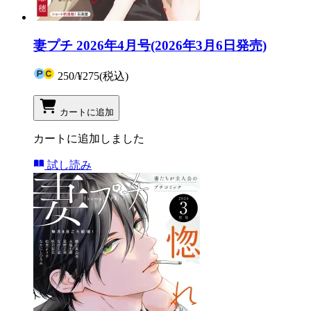
妻プチ 2026年4月号(2026年3月6日発売)
250
/
¥275
(税込)
カートに追加
カートに追加しました
試し読み