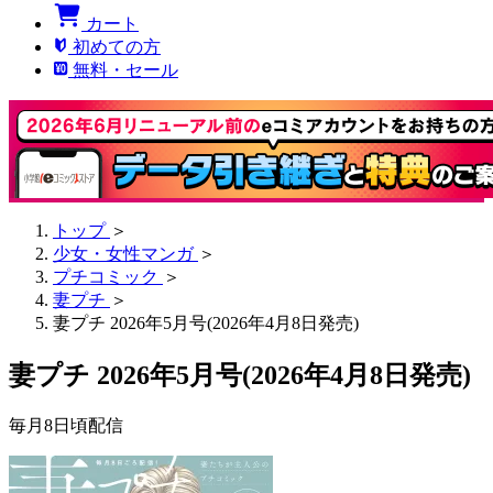
カート
初めての方
無料・セール
トップ
＞
少女・女性マンガ
＞
プチコミック
＞
妻プチ
＞
妻プチ 2026年5月号(2026年4月8日発売)
妻プチ 2026年5月号(2026年4月8日発売)
毎月8日頃配信