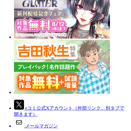
eコミ公式Xアカウント
（外部リンク、別タブで
開きます）
メールマガジン