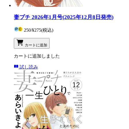
妻プチ 2026年1月号(2025年12月8日発売)
250
/
¥275
(税込)
カートに追加
カートに追加しました
試し読み