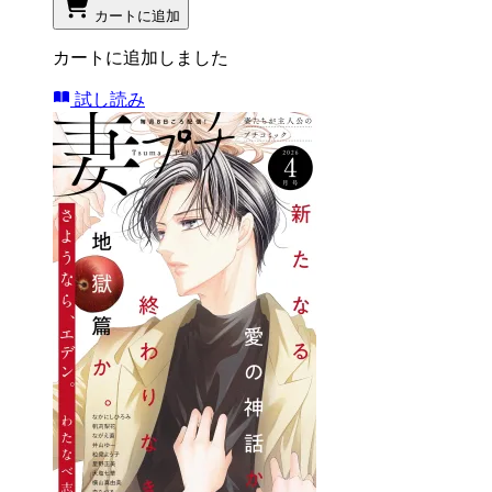
カートに追加
カートに追加しました
試し読み