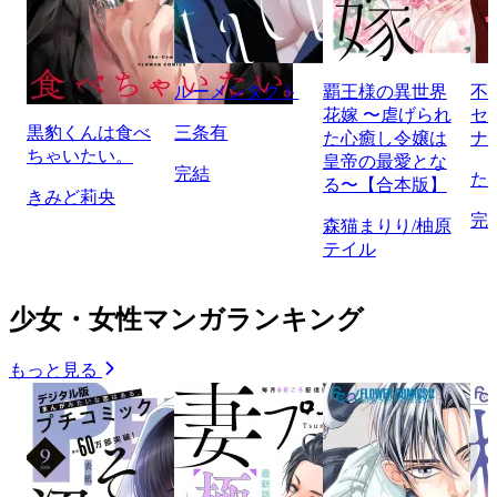
ルーメンタクト
覇王様の異世界
不
花嫁 〜虐げられ
セ
黒豹くんは食べ
三条有
た心癒し令嬢は
ナ
ちゃいたい。
皇帝の最愛とな
完結
た
る〜【合本版】
きみど莉央
完
森猫まりり/柚原
テイル
少女・女性マンガランキング
もっと見る