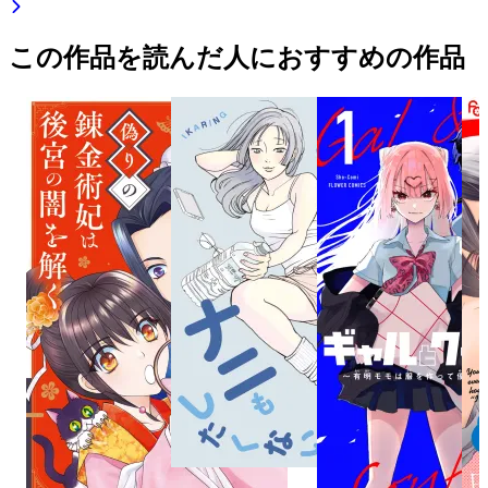
この作品を読んだ人におすすめの作品