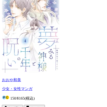
おおや和美
少女・女性マンガ
150
/
¥165
(税込)