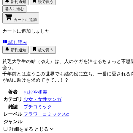
新刊通知
後で買う
購入に進む
カートに追加
カートに追加しました
試し読み
新刊通知
後で買う
貧乏大学生の結（ゆえ）は、人のケガを治せるちょっと不思
会う。
千年前とは違うこの世界でも結の役に立ち、一番に愛される
が結に助けを求めてきて…！？
著者
おおや和美
カテゴリ
少女・女性マンガ
雑誌
プチコミック
レーベル
フラワーコミックスα
ジャンル
詳細を見る
とじる