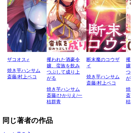
ザコオス♂
攫われた酒豪令
断末魔のコウザ
攫
嬢、蛮族を飲み
イ
嬢
焼き芋ハンサム
つぶして成り上
つ
斎藤/村上ペコ
焼き芋ハンサム
がる
が
斎藤/村上ペコ
焼き芋ハンサム
焼
斎藤/ひかりえ/一
斎
桔群青
桔
同じ著者の作品