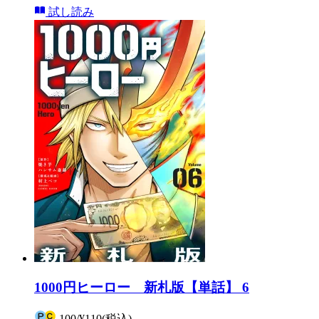
試し読み
1000円ヒーロー 新札版【単話】 6
100
/
¥110
(税込)