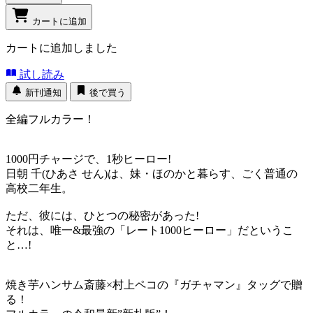
カートに追加
カートに追加しました
試し読み
新刊通知
後で買う
全編フルカラー！
1000円チャージで、1秒ヒーロー!
日朝 千(ひあさ せん)は、妹・ほのかと暮らす、ごく普通の
高校二年生。
ただ、彼には、ひとつの秘密があった!
それは、唯一&最強の「レート1000ヒーロー」だというこ
と…!
焼き芋ハンサム斎藤×村上ペコの『ガチャマン』タッグで贈
る！