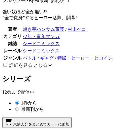
フルカラーの令和最新”新札版”！
強い奴ほど金が無い!?
“金で変身”するヒーロー活劇、開幕!
著者
焼き芋ハンサム斎藤
/
村上ペコ
カテゴリ
少年・青年マンガ
雑誌
シードコミックス
レーベル
シードコミックス
ジャンル
バトル
/
ギャグ
/
特撮・ヒーロー・ヒロイン
詳細を見る
とじる
シリーズ
12巻まで配信中
1巻から
最新刊から
未購入分をまとめてカートに追加