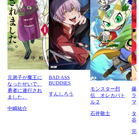
元弟子が魔王に
BAD ASS
BUDDIES
なったせいで、
モンスター烈
爆
勇者に連行され
すんしろう
伝 オレカバト
ラ
ました。
ル２
マ
中嶋祐介
石井敬士
タ
谷
完