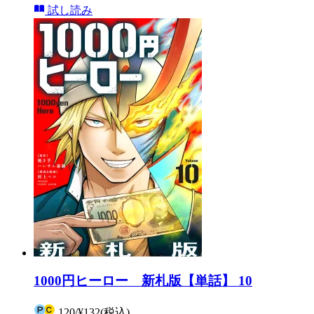
試し読み
1000円ヒーロー 新札版【単話】 10
120
/
¥132
(税込)