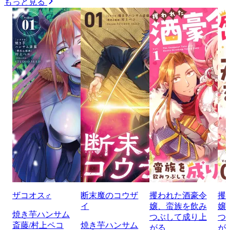
もっと見る
ザコオス♂
断末魔のコウザ
攫われた酒豪令
攫
イ
嬢、蛮族を飲み
嬢
焼き芋ハンサム
つぶして成り上
つ
斎藤/村上ペコ
焼き芋ハンサム
がる
が