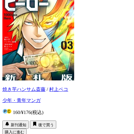
焼き芋ハンサム斎藤
/
村上ペコ
少年・青年マンガ
160
/
¥176
(税込)
新刊通知
後で買う
購入に進む