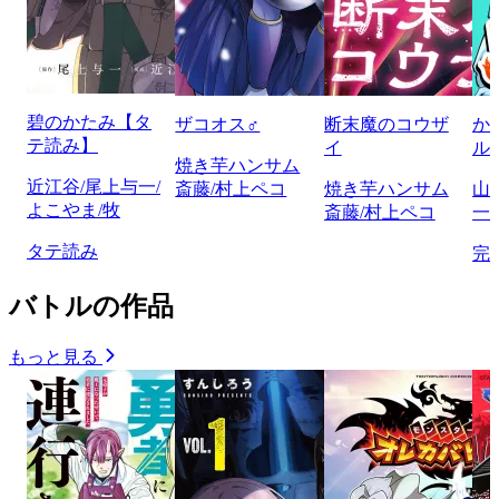
碧のかたみ【タ
ザコオス♂
断末魔のコウザ
か
テ読み】
イ
ル
焼き芋ハンサム
近江谷/尾上与一/
斎藤/村上ペコ
焼き芋ハンサム
山
よこやま/牧
斎藤/村上ペコ
一/
タテ読み
完
バトルの作品
もっと見る