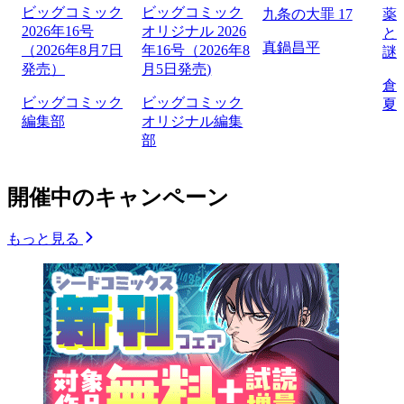
ビッグコミック
ビッグコミック
九条の大罪 17
薬
2026年16号
オリジナル 2026
と
真鍋昌平
（2026年8月7日
年16号（2026年8
謎
発売）
月5日発売)
倉
ビッグコミック
ビッグコミック
夏
編集部
オリジナル編集
部
開催中のキャンペーン
もっと見る