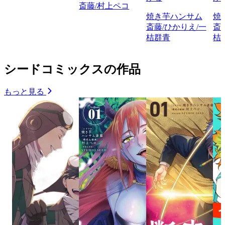
斎藤/村上ペコ
焼き芋ハンサム
焼
斎藤/ひかりえ/一
斎
桔群青
桔
シードコミックスの作品
もっと見る