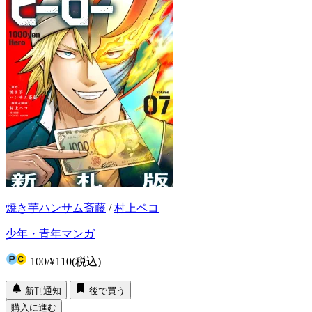
焼き芋ハンサム斎藤
/
村上ペコ
少年・青年マンガ
100
/
¥110
(税込)
新刊通知
後で買う
購入に進む