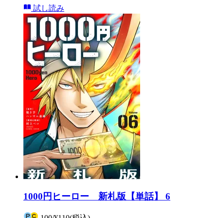
試し読み
1000円ヒーロー 新札版【単話】 6
100
/
¥110
(税込)