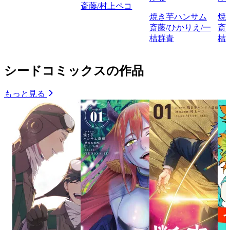
斎藤/村上ペコ
焼き芋ハンサム
焼
斎藤/ひかりえ/一
斎
桔群青
桔
シードコミックスの作品
もっと見る