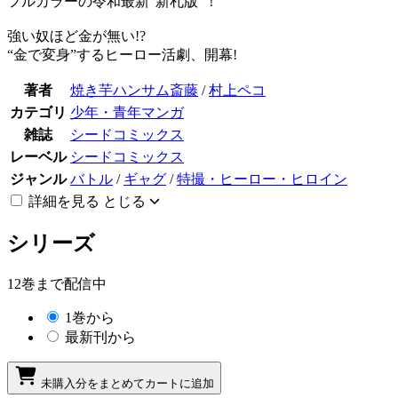
フルカラーの令和最新”新札版”！
強い奴ほど金が無い!?
“金で変身”するヒーロー活劇、開幕!
著者
焼き芋ハンサム斎藤
/
村上ペコ
カテゴリ
少年・青年マンガ
雑誌
シードコミックス
レーベル
シードコミックス
ジャンル
バトル
/
ギャグ
/
特撮・ヒーロー・ヒロイン
詳細を見る
とじる
シリーズ
12巻まで配信中
1巻から
最新刊から
未購入分をまとめてカートに追加