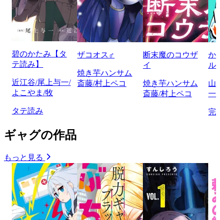
碧のかたみ【タ
ザコオス♂
断末魔のコウザ
か
テ読み】
イ
ル
焼き芋ハンサム
近江谷/尾上与一/
斎藤/村上ペコ
焼き芋ハンサム
山
よこやま/牧
斎藤/村上ペコ
一/
タテ読み
完
ギャグの作品
もっと見る