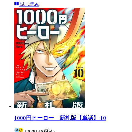
試し読み
1000円ヒーロー 新札版【単話】 10
120
/
¥132
(税込)