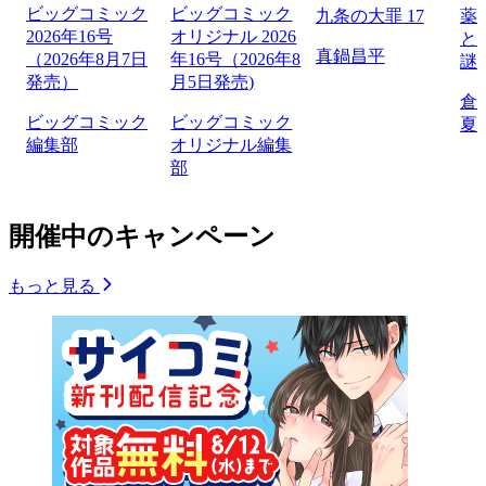
ビッグコミック
ビッグコミック
九条の大罪 17
薬
2026年16号
オリジナル 2026
と
真鍋昌平
（2026年8月7日
年16号（2026年8
謎
発売）
月5日発売)
倉
ビッグコミック
ビッグコミック
夏
編集部
オリジナル編集
部
開催中のキャンペーン
もっと見る