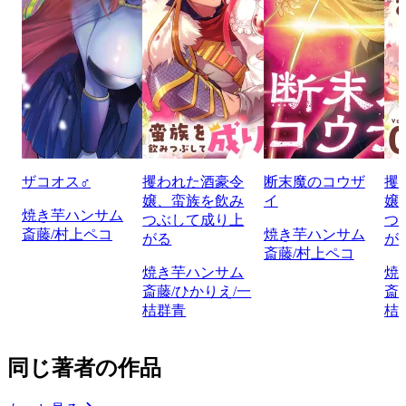
ザコオス♂
攫われた酒豪令
断末魔のコウザ
攫
嬢、蛮族を飲み
イ
嬢
焼き芋ハンサム
つぶして成り上
つ
斎藤/村上ペコ
焼き芋ハンサム
がる
が
斎藤/村上ペコ
焼き芋ハンサム
焼
斎藤/ひかりえ/一
斎
桔群青
桔
同じ著者の作品