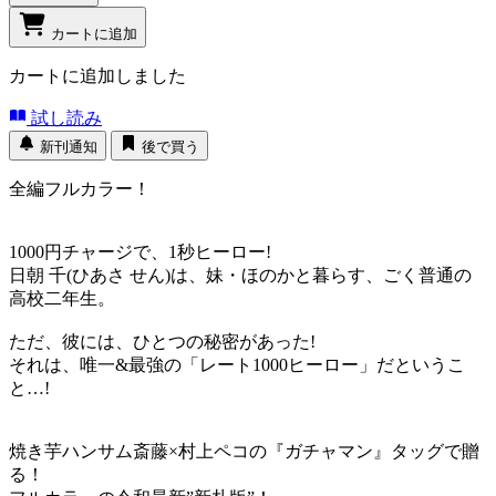
カートに追加
カートに追加しました
試し読み
新刊通知
後で買う
全編フルカラー！
1000円チャージで、1秒ヒーロー!
日朝 千(ひあさ せん)は、妹・ほのかと暮らす、ごく普通の
高校二年生。
ただ、彼には、ひとつの秘密があった!
それは、唯一&最強の「レート1000ヒーロー」だというこ
と…!
焼き芋ハンサム斎藤×村上ペコの『ガチャマン』タッグで贈
る！