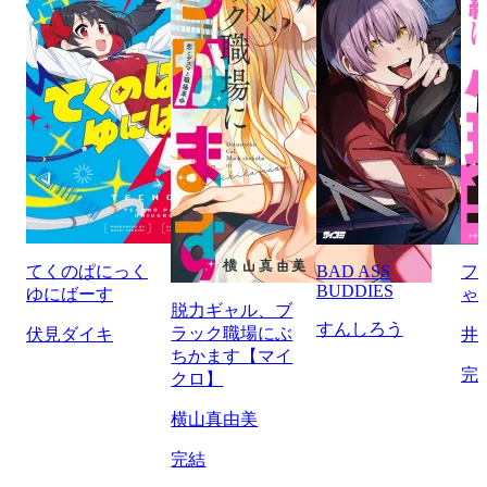
てくのぱにっく
BAD ASS
フ
BUDDIES
ゆにばーす
ゃ
脱力ギャル、ブ
すんしろう
ラック職場にぶ
伏見ダイキ
井
ちかます【マイ
完
クロ】
横山真由美
完結