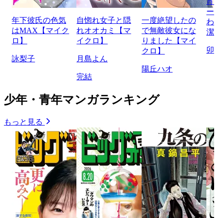
宵
ー
年下彼氏の色気
自惚れ女子と隠
一度絶望したの
わ
はMAX【マイク
れオオカミ【マ
で無敵彼女にな
潔
ロ】
イクロ】
りました【マイ
卯
クロ】
詠梨子
月島よん
陽丘ハオ
完結
少年・青年マンガランキング
もっと見る