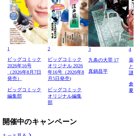
1
2
3
4
ビッグコミック
ビッグコミック
九条の大罪 17
薬
2026年16号
オリジナル 2026
と
真鍋昌平
（2026年8月7日
年16号（2026年8
謎
発売）
月5日発売)
倉
ビッグコミック
ビッグコミック
夏
編集部
オリジナル編集
部
開催中のキャンペーン
もっと見る