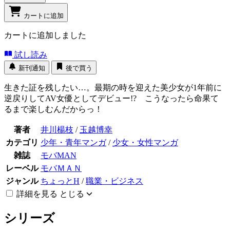
カートに追加
カートに追加しました
試し読み
新刊通知
後で買う
生きた証を残したい…。最期の時を迎えた美少女が1年前に
逆戻りしてAV女優としてデビュー!? こうなったら命果て
るまで楽しむんだからっ！
著者
井川楊枝
/
玉越博幸
カテゴリ
少年・青年マンガ
/
少女・女性マンガ
雑誌
モバMAN
レーベル
モバＭＡＮ
ジャンル
ちょっとH
/
職業・ビジネス
詳細を見る
とじる
シリーズ