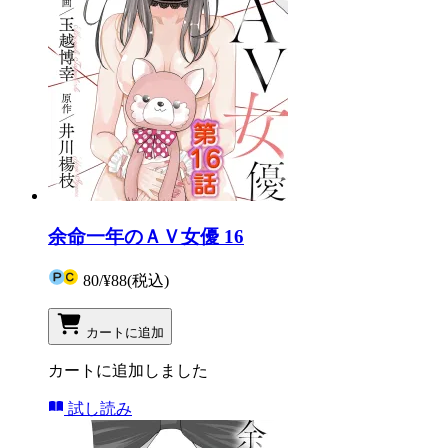
余命一年のＡＶ女優 16
80
/
¥88
(税込)
カートに追加
カートに追加しました
試し読み