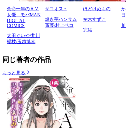
余命一年のＡＶ
ザコオス♂
ほどけぬもの
か
女優 モバMAN
日
焼き芋ハンサム
祐木すずこ
DIGITAL
斎藤/村上ペコ
COMICS
川
完結
太田ぐいや/井川
楊枝/玉越博幸
同じ著者の作品
もっと見る