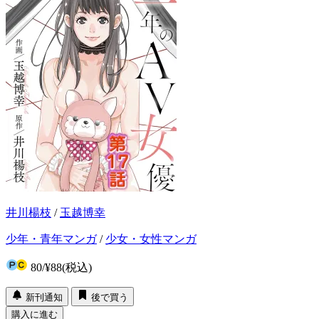
井川楊枝
/
玉越博幸
少年・青年マンガ
/
少女・女性マンガ
80
/
¥88
(税込)
新刊通知
後で買う
購入に進む