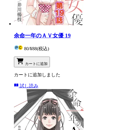
余命一年のＡＶ女優 19
80
/
¥88
(税込)
カートに追加
カートに追加しました
試し読み