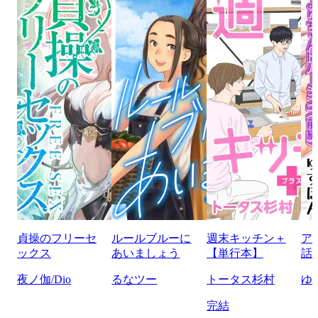
貞操のフリーセ
ルールブルーに
週末キッチン＋
ア
ックス
あいましょう
【単行本】
話
夜ノ伽/Dio
るなツー
トータス杉村
ゆ
完結