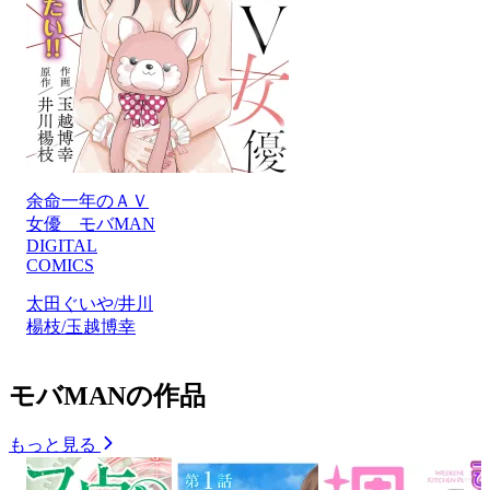
余命一年のＡＶ
女優 モバMAN
DIGITAL
COMICS
太田ぐいや/井川
楊枝/玉越博幸
モバMANの作品
もっと見る