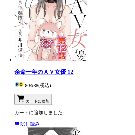
余命一年のＡＶ女優 12
80
/
¥88
(税込)
カートに追加
カートに追加しました
試し読み