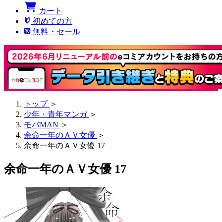
カート
初めての方
無料・セール
トップ
＞
少年・青年マンガ
＞
モバMAN
＞
余命一年のＡＶ女優
＞
余命一年のＡＶ女優 17
余命一年のＡＶ女優 17