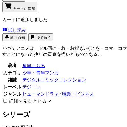
カートに追加
カートに追加しました
試し読み
新刊通知
後で買う
かつてアニメは、セル画に一枚一枚描き､それを一コマ一コマ
すことになった少年の青春を描いたものである…
著者
星里もちる
カテゴリ
少年・青年マンガ
雑誌
デジタルコミックコレクション
レーベル
デジコレ
ジャンル
ヒューマンドラマ
/
職業・ビジネス
詳細を見る
とじる
シリーズ