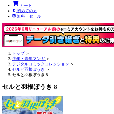
カート
初めての方
無料・セール
トップ
＞
少年・青年マンガ
＞
デジタルコミックコレクション
＞
セルと羽根ぼうき
＞
セルと羽根ぼうき 8
セルと羽根ぼうき 8