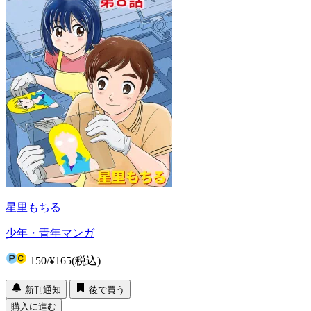
星里もちる
少年・青年マンガ
150
/
¥165
(税込)
新刊通知
後で買う
購入に進む