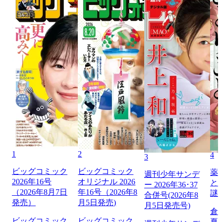
1
2
4
3
ビッグコミック
ビッグコミック
薬
週刊少年サンデ
2026年16号
オリジナル 2026
と
ー 2026年36･37
（2026年8月7日
年16号（2026年8
謎
合併号(2026年8
発売）
月5日発売)
月5日発売号)
倉
ビッグコミック
ビッグコミック
夏