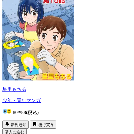
星里もちる
少年・青年マンガ
80
/
¥88
(税込)
新刊通知
後で買う
購入に進む