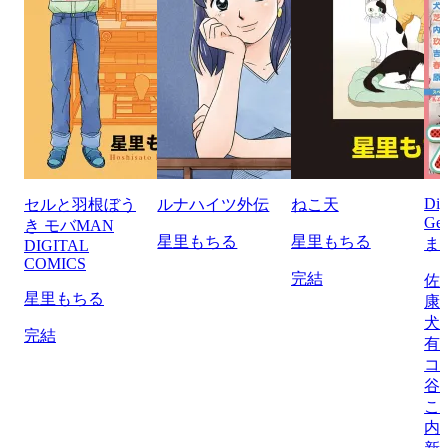
Di
セルと羽根ぼう
ルナハイツ外伝
ねこ天
Ge
き モバMAN
星里もちる
星里もちる
ま
DIGITAL
COMICS
完結
佐
星里もちる
康
犬
完結
有
コ
谷
こ
内