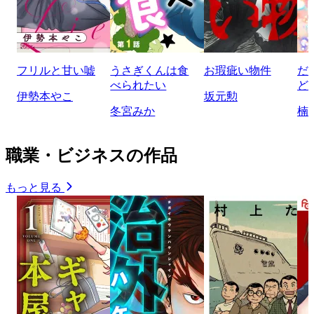
フリルと甘い嘘
うさぎくんは食
お瑕疵い物件
だ
べられたい
ど
伊勢本やこ
坂元勲
冬宮みか
楠
職業・ビジネスの作品
もっと見る