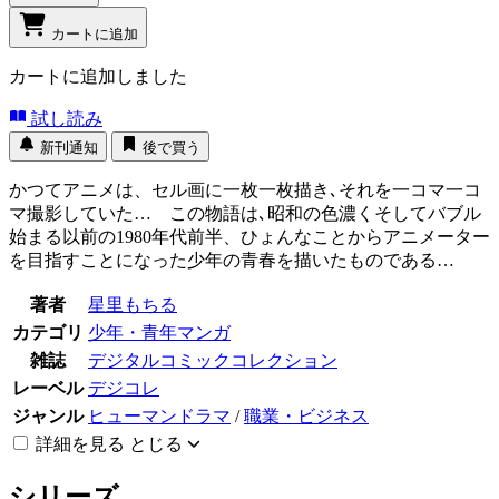
カートに追加
カートに追加しました
試し読み
新刊通知
後で買う
かつてアニメは、セル画に一枚一枚描き､それを一コマ一コ
マ撮影していた… この物語は､昭和の色濃くそしてバブル
始まる以前の1980年代前半、ひょんなことからアニメーター
を目指すことになった少年の青春を描いたものである…
著者
星里もちる
カテゴリ
少年・青年マンガ
雑誌
デジタルコミックコレクション
レーベル
デジコレ
ジャンル
ヒューマンドラマ
/
職業・ビジネス
詳細を見る
とじる
シリーズ