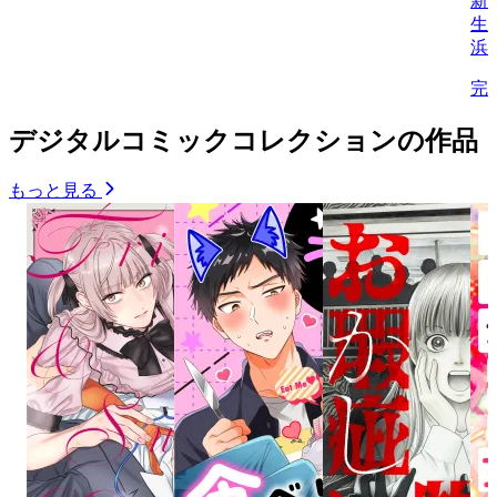
新
生/
浜
完
デジタルコミックコレクションの作品
もっと見る