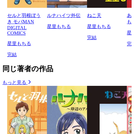
セルと羽根ぼう
ルナハイツ外伝
ねこ天
あ
き モバMAN
も
星里もちる
星里もちる
DIGITAL
星
COMICS
完結
星里もちる
完
完結
同じ著者の作品
もっと見る