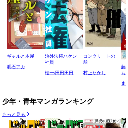
ギャルと本屋
治外法権ハケン
コンクリートの
社員
船
明石アカ
藤
松一/田田田田
村上たかし
も
ま
少年・青年マンガランキング
もっと見る