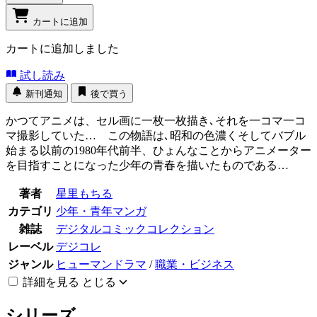
カートに追加
カートに追加しました
試し読み
新刊通知
後で買う
かつてアニメは、セル画に一枚一枚描き､それを一コマ一コ
マ撮影していた… この物語は､昭和の色濃くそしてバブル
始まる以前の1980年代前半、ひょんなことからアニメーター
を目指すことになった少年の青春を描いたものである…
著者
星里もちる
カテゴリ
少年・青年マンガ
雑誌
デジタルコミックコレクション
レーベル
デジコレ
ジャンル
ヒューマンドラマ
/
職業・ビジネス
詳細を見る
とじる
シリーズ