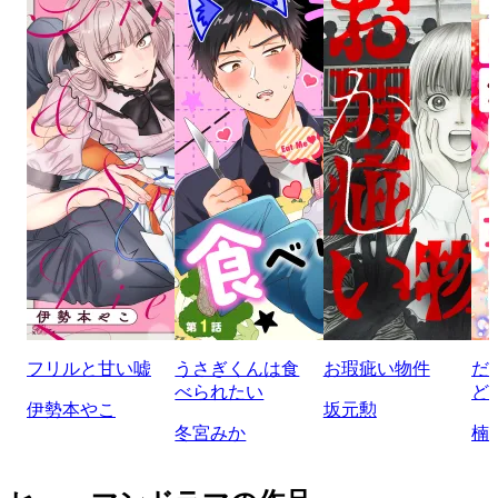
フリルと甘い嘘
うさぎくんは食
お瑕疵い物件
だ
べられたい
ど
伊勢本やこ
坂元勲
冬宮みか
楠