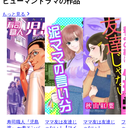
ヒューマンドラマの作品
もっと見る
寿司職人『児島
ママ友は友達じ
ママ友は友達じ
フ
渡』 〜寿エンパ
ゃない！【マイ
ゃない！
ゃ