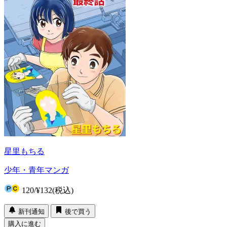
星里もちる
少年・青年マンガ
120
/
¥132
(税込)
新刊通知
後で買う
購入に進む