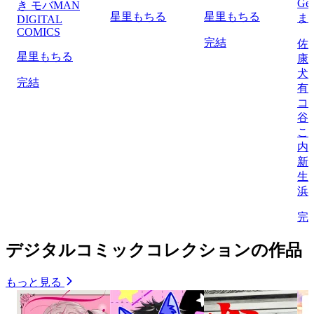
Ge
き モバMAN
星里もちる
星里もちる
ま
DIGITAL
COMICS
完結
佐
星里もちる
康
犬
完結
有
コ
谷
こ
内
新
生/
浜
完
デジタルコミックコレクションの作品
もっと見る