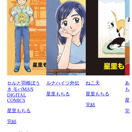
セルと羽根ぼう
ルナハイツ外伝
ねこ天
あ
き モバMAN
も
星里もちる
星里もちる
DIGITAL
星
COMICS
完結
星里もちる
完
完結