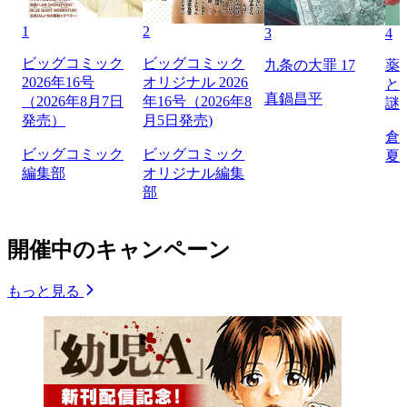
1
2
3
4
ビッグコミック
ビッグコミック
九条の大罪 17
薬
2026年16号
オリジナル 2026
と
真鍋昌平
（2026年8月7日
年16号（2026年8
謎
発売）
月5日発売)
倉
ビッグコミック
ビッグコミック
夏
編集部
オリジナル編集
部
開催中のキャンペーン
もっと見る