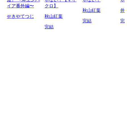
イア番外編〜
クロ】
秋山紅葉
井
せきやてつじ
秋山紅葉
完結
完
完結