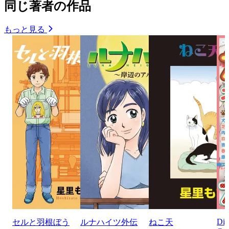
同じ著者の作品
もっと見る
Di
セルと羽根ぼう
ルナハイツ外伝
ねこ天