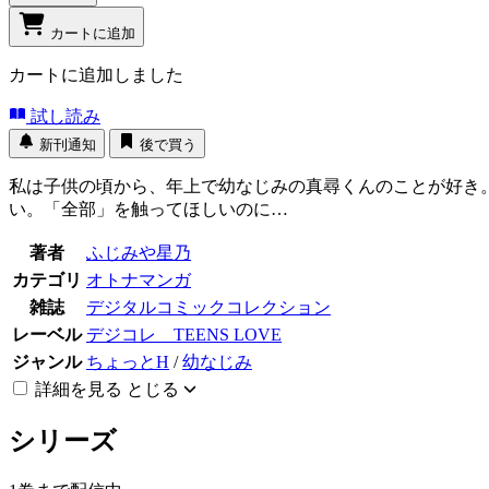
カートに追加
カートに追加しました
試し読み
新刊通知
後で買う
私は子供の頃から、年上で幼なじみの真尋くんのことが好き
い。「全部」を触ってほしいのに…
著者
ふじみや星乃
カテゴリ
オトナマンガ
雑誌
デジタルコミックコレクション
レーベル
デジコレ TEENS LOVE
ジャンル
ちょっとH
/
幼なじみ
詳細を見る
とじる
シリーズ