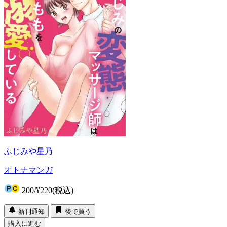
ふじみや星乃
オトナマンガ
200
/
¥220
(税込)
新刊通知
後で買う
購入に進む