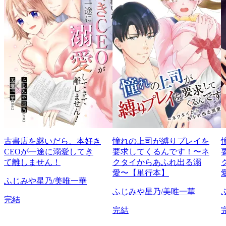
古書店を継いだら、本好き
憧れの上司が縛りプレイを
CEOが一途に溺愛してき
要求してくるんです！〜ネ
て離しません！
クタイからあふれ出る溺
愛〜【単行本】
ふじみや星乃/美唯一華
ふじみや星乃/美唯一華
完結
完結