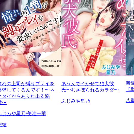
海
憧れの上司が縛りプレイを
あうんでイかせて狛犬彼
【
要求してくるんです！〜ネ
氏〜むさぼられるカラダ〜
クタイからあふれ出る溺
八
ふじみや星乃
愛〜
ふじみや星乃/美唯一華
完結