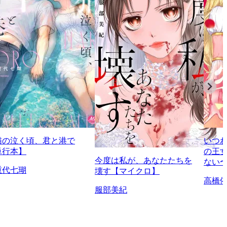
猫の泣く頃、君と港で
いつ
単行本】
の王
今度は私が、あなたたちを
ない
重代七瑚
壊す【マイクロ】
高橋
服部美紀