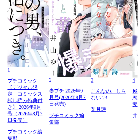
1
2
3
4
プチコミック
【デジタル限
妻プチ 2026年9
こんなの、しら
極
定 コミックス
月号(2026年8月7
ない 23
恋
試し読み特典付
日発売)
妻
き】 2026年9月
梨月詩
号（2026年8月7
プチコミック編
井
日発売）
集部
プチコミック編
集部