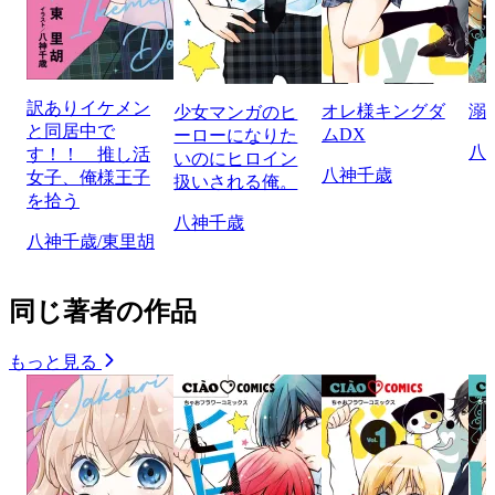
訳ありイケメン
オレ様キングダ
溺
少女マンガのヒ
と同居中で
ムDX
ーローになりた
八
す！！ 推し活
いのにヒロイン
八神千歳
女子、俺様王子
扱いされる俺。
を拾う
八神千歳
八神千歳/東里胡
同じ著者の作品
もっと見る