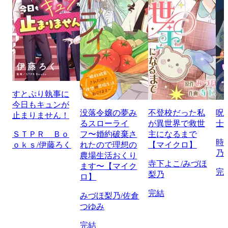
すとぷり執事に
今日もキュンが
没落令嬢の夢み
不登校だった私
呪
止まりません！
るスローライ
が異世界で救世
士
ＳＴＰＲ Ｂｏ
フ〜婚約破棄さ
主になるまで
時
ｏｋｓ/伊藤ろく
れたので理想の
【マイクロ】
乃
農場生活おくり
寺下よこ/みづほ
ます〜【マイク
完
梨乃
ロ】
完結
みづほ梨乃/佐倉
つゆみ
完結