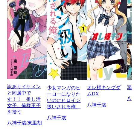
訳ありイケメン
オレ様キングダ
溺
少女マンガのヒ
と同居中で
ムDX
ーローになりた
八
す！！ 推し活
いのにヒロイン
八神千歳
女子、俺様王子
扱いされる俺。
を拾う
八神千歳
八神千歳/東里胡