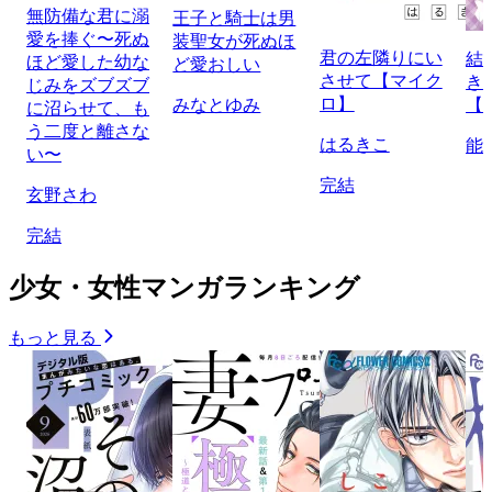
無防備な君に溺
王子と騎士は男
愛を捧ぐ〜死ぬ
装聖女が死ぬほ
君の左隣りにい
結
ほど愛した幼な
ど愛おしい
させて【マイク
き
じみをズブズブ
ロ】
みなとゆみ
【
に沼らせて、も
う二度と離さな
はるきこ
能
い〜
完結
玄野さわ
完結
少女・女性マンガランキング
もっと見る