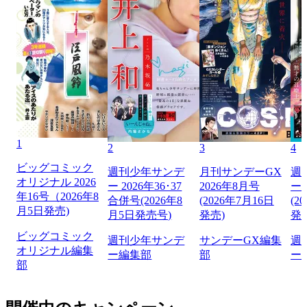
1
2
3
4
ビッグコミック
週刊少年サンデ
月刊サンデーGX
週
オリジナル 2026
ー 2026年36･37
2026年8月号
ー 
年16号（2026年8
合併号(2026年8
(2026年7月16日
(2
月5日発売)
月5日発売号)
発売)
発
ビッグコミック
週刊少年サンデ
サンデーGX編集
週
オリジナル編集
ー編集部
部
ー
部