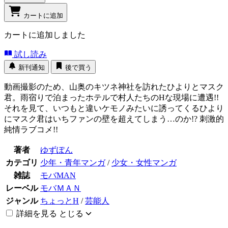
カートに追加
カートに追加しました
試し読み
新刊通知
後で買う
動画撮影のため、山奥のキツネ神社を訪れたひよりとマスク
君。雨宿りで泊まったホテルで村人たちのHな現場に遭遇!!
それを見て、いつもと違いケモノみたいに誘ってくるひより
にマスク君はいちファンの壁を超えてしまう…のか!? 刺激的
純情ラブコメ!!
著者
ゆずぽん
カテゴリ
少年・青年マンガ
/
少女・女性マンガ
雑誌
モバMAN
レーベル
モバＭＡＮ
ジャンル
ちょっとH
/
芸能人
詳細を見る
とじる