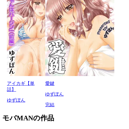
アイカギ【単
愛鍵
話】
ゆずぽん
ゆずぽん
完結
モバMANの作品