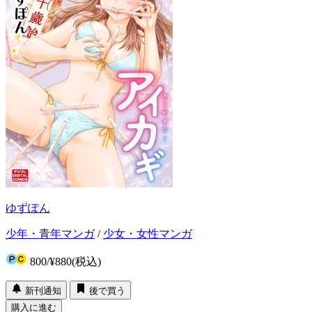
ゆずぽん
少年・青年マンガ
/
少女・女性マンガ
800
/
¥880
(税込)
新刊通知
後で買う
購入に進む