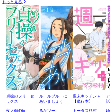
もっと見る
貞操のフリーセ
ルールブルーに
週末キッチン＋
ア
ックス
あいましょう
【単行本】
話
夜ノ伽/Dio
るなツー
トータス杉村
ゆ