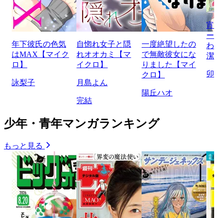
宵
ー
年下彼氏の色気
自惚れ女子と隠
一度絶望したの
わ
はMAX【マイク
れオオカミ【マ
で無敵彼女にな
潔
ロ】
イクロ】
りました【マイ
卯
クロ】
詠梨子
月島よん
陽丘ハオ
完結
少年・青年マンガランキング
もっと見る