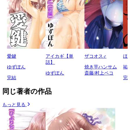
愛鍵
アイカギ【単
ザコオス♂
ほ
話】
ゆずぽん
焼き芋ハンサム
祐
ゆずぽん
斎藤/村上ペコ
完結
完
同じ著者の作品
もっと見る